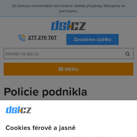
Do diskuse momentálně není možné vkládat příspěvky. Děkujeme za
pochopení.
277 270 707
Zavoláme zpátky
MENU
Policie podnikla
protipirátský zásah na
strahovských kolejích
Cookies férově a jasně
Anonym
(13.8.2007 00:00:00)