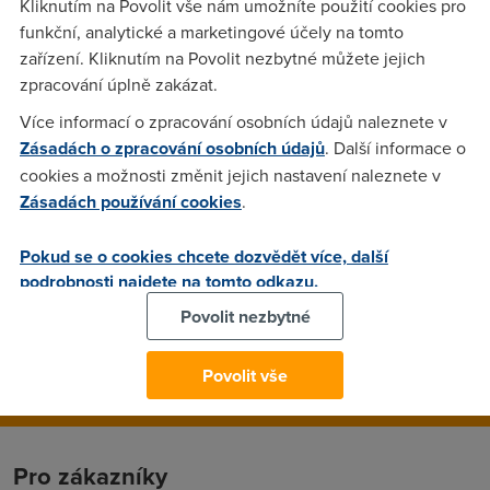
Kliknutím na Povolit vše nám umožníte použití cookies pro
Další novinky uplynulých dní: U:fon zvyšuje datové limity a
funkční, analytické a marketingové účely na tomto
také pokrytí ― ČS: Největší potíže s elektřinou za
zařízení. Kliknutím na Povolit nezbytné můžete jejich
posledních 7 let ― I další výrobce laptopů to zkouší s
zpracování úplně zakázat.
Linuxem ― Windows XP SP3 se už rýsuje ― a více...
Více informací o zpracování osobních údajů naleznete v
Zásadách o zpracování osobních údajů
. Další informace o
cookies a možnosti změnit jejich nastavení naleznete v
Honza
(13.8.2007 08:48:46)
Zásadách používání cookies
.
v soucasne chvili je SP3 velky 332 MB (348 955 008 bytes)
Pokud se o cookies chcete dozvědět více, další
nazev souboru: windowsxp-kb936929-sp3-x86-enu.exe
podrobnosti najdete na tomto odkazu.
MD5: c3f5e42dc1b7c57844a04c64ee93e391 at je to trochu
zajimavejsi ;)
Povolit nezbytné
Povolit vše
Pro zákazníky