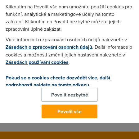
zajimalo by mne zda-li bude schopen tyto PC skutečně
Kliknutím na Povolit vše nám umožníte použití cookies pro
obsloužit a nebude se to sekat jako u Asusu AAM6310, kde
funkční, analytické a marketingové účely na tomto
při připojených vice než 5-ti PC (nic se nestahovalo) modem
zařízení. Kliknutím na Povolit nezbytné můžete jejich
vytuh a to přesto, že byly provedeny úpravy podle zdejšího
zpracování úplně zakázat.
fora.
Více informací o zpracování osobních údajů naleznete v
Zásadách o zpracování osobních údajů
. Další informace o
cookies a možnosti změnit jejich nastavení naleznete v
Alcatel
(20.4.2004 16:29:32)
Zásadách používání cookies
.
je fakt našláplej
Pokud se o cookies chcete dozvědět více, další
podrobnosti najdete na tomto odkazu.
Roman
(22.4.2004 15:52:33)
Povolit nezbytné
Máme to na serveru pro PC učebnu (15 PC) s proxy a není
žádný problém. Nyní modem Alcatel 510i, původně ASUS
Povolit vše
6310. To bylo na prášky pořád tuhej. ADSL 1:20 IOL