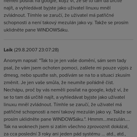
neměli posílat na google, když ví, že se to tam dá určitě
najít, a vyhledávat byjste jako uživatel linuxu mněl
zvládnout. Tímhle se zaručí, že uživatel má patřičné
schopnosti a není takový mezulán jako vy. Takže se prosím
uklidněte pane WINDOWSáku.
Laik
(29.8.2007 23:07:28)
Anonym napsal: "Tak to je jen vaše domění, sám sem tady
psal, že vám jsem ochoten pomoci, zašlete mi pouze výpis z
dmesg, nebo spusťte ssh, podívám se na to a situaci zkusím
změnit. Je jen vaše smůla, že neumíte pořádně číst.
Nechápu, proč by vás neměli posílat na google, když ví, že
se to tam dá určitě najít, a vyhledávat byjste jako uživatel
linuxu mněl zvládnout. Tímhle se zaručí, že uživatel má
patřičné schopnosti a není takový mezulán jako vy. Takže se
prosím uklidněte pane WINDOWSáku.". Hmmm...mezulán....
Tak na woknech jsem si zatím všechno zprovoznit dokázal,
za cca poslední 3 roky ani jeden pád systému ... atd., atd.,