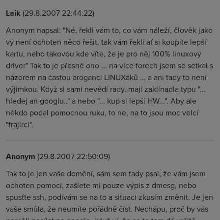
Laik
(29.8.2007 22:44:22)
Anonym napsal: "Né, řekli vám to, co vám náleží, člověk jako
vy není ochoten něco řešit, tak vám řekli ať si koupíte lepší
kartu, nebo takovou kde víte, že je pro něj 100% linuxový
driver" Tak to je přesně ono ... na více forech jsem se setkal s
názorem na častou aroganci LINUXáků ... a ani tady to není
výjimkou. Když si sami nevědí rady, mají zaklínadla typu "...
hledej an googlu.." a nebo "... kup si lepší HW...". Aby ale
někdo podal pomocnou ruku, to ne, na to jsou moc velcí
"frajírci".
Anonym
(29.8.2007 22:50:09)
Tak to je jen vaše domění, sám sem tady psal, že vám jsem
ochoten pomoci, zašlete mi pouze výpis z dmesg, nebo
spusťte ssh, podívám se na to a situaci zkusím změnit. Je jen
vaše smůla, že neumíte pořádně číst. Nechápu, proč by vás