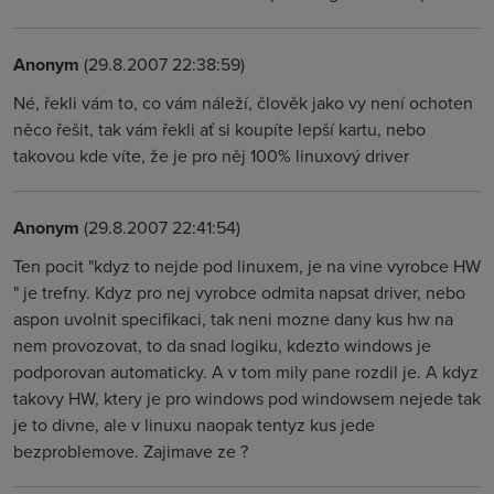
Anonym
(29.8.2007 22:38:59)
Né, řekli vám to, co vám náleží, člověk jako vy není ochoten
něco řešit, tak vám řekli ať si koupíte lepší kartu, nebo
takovou kde víte, že je pro něj 100% linuxový driver
Anonym
(29.8.2007 22:41:54)
Ten pocit "kdyz to nejde pod linuxem, je na vine vyrobce HW
" je trefny. Kdyz pro nej vyrobce odmita napsat driver, nebo
aspon uvolnit specifikaci, tak neni mozne dany kus hw na
nem provozovat, to da snad logiku, kdezto windows je
podporovan automaticky. A v tom mily pane rozdil je. A kdyz
takovy HW, ktery je pro windows pod windowsem nejede tak
je to divne, ale v linuxu naopak tentyz kus jede
bezproblemove. Zajimave ze ?