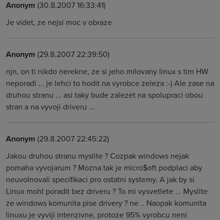
Anonym
(30.8.2007 16:33:41)
Je videt, ze nejsi moc v obraze
Anonym
(29.8.2007 22:39:50)
njn, on ti nikdo nerekne, ze si jeho milovany linux s tim HW
neporadi ... je lehci to hodit na vyrobce zeleza :-) Ale zase na
druhou stranu ... asi taky bude zalezet na spolupraci obou
stran a na vyvoji driveru ...
Anonym
(29.8.2007 22:45:22)
Jakou druhou stranu myslite ? Cozpak windows nejak
pomaha vyvojarum ? Mozna tak je micro$oft podplaci aby
neuvolnovali specifikaci pro ostatni systemy. A jak by si
Linux mohl poradit bez driveru ? To mi vysvetlete ... Myslite
ze windows komunita pise drivery ? ne .. Naopak komunita
linuxu je vyviji intenzivne, protoze 95% vyrobcu neni