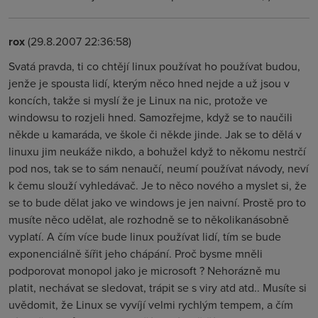
rox
(29.8.2007 22:36:58)
Svatá pravda, ti co chtějí linux používat ho používat budou,
jenže je spousta lidí, kterým něco hned nejde a už jsou v
koncích, takže si myslí že je Linux na nic, protože ve
windowsu to rozjeli hned. Samozřejme, když se to naučili
někde u kamaráda, ve škole či někde jinde. Jak se to dělá v
linuxu jim neukáže nikdo, a bohužel když to někomu nestrčí
pod nos, tak se to sám nenaučí, neumí používat návody, neví
k čemu slouží vyhledávač. Je to něco nového a myslet si, že
se to bude dělat jako ve windows je jen naivní. Prostě pro to
musíte něco udělat, ale rozhodně se to několikanásobně
vyplatí. A čím více bude linux používat lidí, tím se bude
exponenciálně šířit jeho chápání. Proč bysme mněli
podporovat monopol jako je microsoft ? Nehorázně mu
platit, nechávat se sledovat, trápit se s viry atd atd.. Musíte si
uvědomit, že Linux se vyvíjí velmi rychlým tempem, a čím