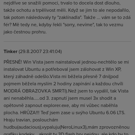
nejdříve se snažili pomoci, trvalo to docela dost dlouho,
takže ochotu a trpělivost měli. Když se jim to ale nepodařilo,
tak potom následovaly ty "zaklínadla". Takže ... vám se to zdá
fér? Mě tedy ne, kdyby řekli "sorry, nevíme", tak to vezmu
jako čestnou prohru.
Tinker
(29.8.2007 23:41:04)
PŘESNĚ! Win Vista jsem nainstaloval jednou-nechtělo se mi
instalovat Ubuntu a potřeboval jsem zálohovat z Win XP,
který záhadně odešlo.Vista mi běžela přesně 7 dní(pod
pojmem běžela myslím 2 hodiny zapínání a každou chvíli
MODRÁ OBRAZOVKA SMRTI).Než jsem to vypálil, tak Vista
ani nenaběhla.....od 3. zapnutí jsem musel 3x shodit a
opětovně zapnout explorer.exe, aby mi vůbec naběhla
plocha. HRŮZA!!! Teď jsem zase u svýho Ubuntu 6.06 LTS.
Hraju travian, poslouchám
hudbu(audacious),vypaluju(NeroLinux3),mám zprovozněnou
grafiku,kodeky,...akorát ty 3D flash hry nejdou, ale kdo by to