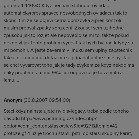
geforce4 440GO Kdyz necham stahnout ovladac
automaticky(pres spravce nesvobodnych ovladacu) tak to
skonci tim ze se objevi cerna obrazovka a pres konzoli
musim prepsat zpatky xorg.conf. Zkousel sem uz hodne
zpusobu jak to rozjet ale nepovedlo se mi to, takze pokud
nekdo vi jak tento problem vyresit tak bych byl rad kdyby ste
mi pomohli. A jeste zaverem v linuxu sem uplny zacatecnik
takze nekomu muj dotaz muze pripadat uplne smesny. Tak
se chci vyvarovat toho jak je tady zvykem ze kdyz nekdo ma
naky problem tam mu 99% lidi odpovi co je to za vola a
lamu,...
Anonym
(30.8.2007 09:54:00)
Staci kdyz nainstalujete nvidia-legacy, treba podle tohoho
navodu http://www.pctuning.cz/index.php?
option=com_content&task=view&id=9271&Itemid=42
protoze gf 4 uz je trochu starsi, patri do starsi skupiny karet,