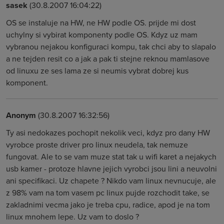
sasek
(30.8.2007 16:04:22)
OS se instaluje na HW, ne HW podle OS. prijde mi dost
uchylny si vybirat komponenty podle OS. Kdyz uz mam
vybranou nejakou konfiguraci kompu, tak chci aby to slapalo
a ne tejden resit co a jak a pak ti stejne reknou mamlasove
od linuxu ze ses lama ze si neumis vybrat dobrej kus
komponent.
Anonym
(30.8.2007 16:32:56)
Ty asi nedokazes pochopit nekolik veci, kdyz pro dany HW
vyrobce proste driver pro linux neudela, tak nemuze
fungovat. Ale to se vam muze stat tak u wifi karet a nejakych
usb kamer - protoze hlavne jejich vyrobci jsou lini a neuvolni
ani specifikaci. Uz chapete ? Nikdo vam linux nevnucuje, ale
z 98% vam na tom vasem pc linux pujde rozchodit take, se
zakladnimi vecma jako je treba cpu, radice, apod je na tom
linux mnohem lepe. Uz vam to doslo ?