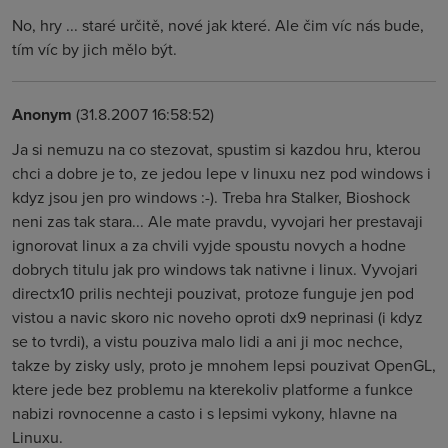
No, hry ... staré určitě, nové jak které. Ale čim víc nás bude,
tím víc by jich mělo být.
Anonym
(31.8.2007 16:58:52)
Ja si nemuzu na co stezovat, spustim si kazdou hru, kterou
chci a dobre je to, ze jedou lepe v linuxu nez pod windows i
kdyz jsou jen pro windows :-). Treba hra Stalker, Bioshock
neni zas tak stara... Ale mate pravdu, vyvojari her prestavaji
ignorovat linux a za chvili vyjde spoustu novych a hodne
dobrych titulu jak pro windows tak nativne i linux. Vyvojari
directx10 prilis nechteji pouzivat, protoze funguje jen pod
vistou a navic skoro nic noveho oproti dx9 neprinasi (i kdyz
se to tvrdi), a vistu pouziva malo lidi a ani ji moc nechce,
takze by zisky usly, proto je mnohem lepsi pouzivat OpenGL,
ktere jede bez problemu na kterekoliv platforme a funkce
nabizi rovnocenne a casto i s lepsimi vykony, hlavne na
Linuxu.