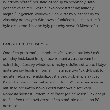
Windows někteří neustále označují za nevýhody. Tato
poznámka se teď ukázala jako opodstatněná; miliony
majitelů legálních Windows XP a Vista byly označeny za
vlastníky nepravých Windows a funkčnost jejich systémů
byla omezena. Na vině byly poruchy serverů Microsoftu.
Petr
(29.8.2007 00:43:55)
Ono těch problémů je mnohem víc. Namátkou: když máte
pořádný instalační image, bez reptání a zásahů vám to
nainstaluje čerstvý windows s mraky dalšího softwaru. I když
máte ten sw legálně, normální instalace trvá 10x dýl, pak to
musíte nekonečně aktualizovat a pak problémy s aktivací.
Kapitolou samou pro sebe jsou virtulní PC, kde byste museli
mít snad pro každý novou verzi windows a softwaru.
Naprostá šílenost. Přitom je to často jediné řešení, jak obejít
to, že něco umí nová verze, něco stará, ale obě se na PC
nesnesou.