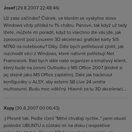
Josef
(29.8.2007 22:48:46)
Už zase začínáte? Článek, ve kterém se vyskytne slovo
Windows vždy přiláká tu 1% chátru. Pánové, tak když už tady
lžete, můžete mi poradit, když to všechno dle vás jde, jak
zprovoznit pod Linuxem 3D akceleraci grafické karty SiS
M760 na notebooku? Díky. Dále bych potřeboval zjistit, jak
rozchodit věci z Windows, které nativně potřebují Net
Framework. Rád bych dále naše organizer a emailový klient,
který bude na úrovni Outlooku z MS Office 2007 (klidně si
jej stejně jako MS Office zaplatím). Dále jak hacknout
konfiguráky u ALSY, aby externí SB Live 24 uměla
multisound. Budu moc vděčný. Hlavně za tu 3D akceleraci...
Xspy
(30.8.2007 00:06:43)
:) Přesně tak. Podle rčení "Mrtví chvátají rychle.." jsem okusil
poslední UBUNTU a zůstalo mi na disku ( respektive