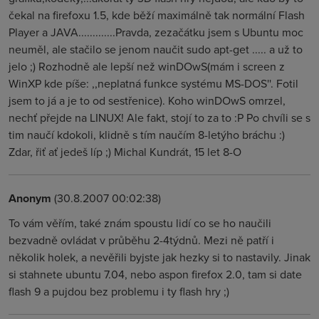
čekal na firefoxu 1.5, kde běží maximálně tak normální Flash
Player a JAVA.............Pravda, zezačátku jsem s Ubuntu moc
neuměl, ale stačilo se jenom naučit sudo apt-get ..... a už to
jelo ;) Rozhodně ale lepší než winDOwS(mám i screen z
WinXP kde píše: ,,neplatná funkce systému MS-DOS''. Fotil
jsem to já a je to od sestřenice). Koho winDOwS omrzel,
nechť přejde na LINUX! Ale fakt, stojí to za to :P Po chvíli se s
tim naučí kdokoli, klidně s tím naučím 8-letýho bráchu :)
Zdar, řiť ať jedeš líp ;) Michal Kundrát, 15 let 8-O
Anonym
(30.8.2007 00:02:38)
To vám věřím, také znám spoustu lidí co se ho naučili
bezvadně ovládat v průběhu 2-4týdnů. Mezi ně patří i
několik holek, a nevěřili byjste jak hezky si to nastavily. Jinak
si stahnete ubuntu 7.04, nebo aspon firefox 2.0, tam si date
flash 9 a pujdou bez problemu i ty flash hry ;)