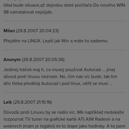
blbá bude situace,až dojedou staré počítače.Do nového WIN
98 nainstalovat nepůjde.
Milan
(29.8.2007 20:04:23)
Přejděte na LINUX. Lepší jak Win a máte to zadarmo.
Anonym
(29.8.2007 20:05:36)
Jedinej háček maj ti, co musej používat Autocad ... jinej
důvod proti linuxu neznam. No, čim nás víc bude, tak tim
dřív třeba předělaj Autocad i pod linux, věřit se musí ...
Laik
(29.8.2007 21:15:16)
Důvodů proti Linuxu by se našlo víc. Mě například nedokáže
rozpoznat TV tuner na grafické kartě ATI AIW Radeon a na
woknech (mám je legální) mi to šlape jako hodinky. A to jsem