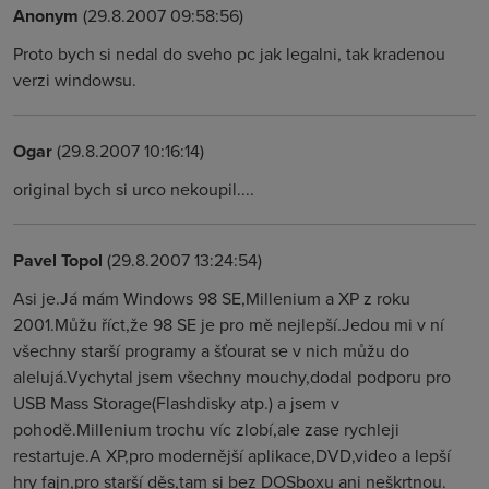
Anonym
(29.8.2007 09:58:56)
Proto bych si nedal do sveho pc jak legalni, tak kradenou
verzi windowsu.
Ogar
(29.8.2007 10:16:14)
original bych si urco nekoupil....
Pavel Topol
(29.8.2007 13:24:54)
Asi je.Já mám Windows 98 SE,Millenium a XP z roku
2001.Můžu říct,že 98 SE je pro mě nejlepší.Jedou mi v ní
všechny starší programy a šťourat se v nich můžu do
alelujá.Vychytal jsem všechny mouchy,dodal podporu pro
USB Mass Storage(Flashdisky atp.) a jsem v
pohodě.Millenium trochu víc zlobí,ale zase rychleji
restartuje.A XP,pro modernější aplikace,DVD,video a lepší
hry fajn,pro starší děs,tam si bez DOSboxu ani neškrtnou.