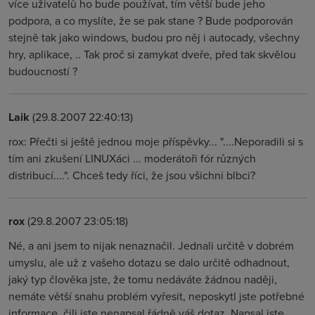
více uživatelů ho bude používat, tím větší bude jeho
podpora, a co myslíte, že se pak stane ? Bude podporován
stejně tak jako windows, budou pro něj i autocady, všechny
hry, aplikace, .. Tak proč si zamykat dveře, před tak skvělou
budoucností ?
Laik
(29.8.2007 22:40:13)
rox: Přečti si ještě jednou moje příspěvky... "....Neporadili si s
tím ani zkušení LINUXáci ... moderátoři fór různých
distribucí....". Chceš tedy říci, že jsou všichni blbci?
rox
(29.8.2007 23:05:18)
Né, a ani jsem to nijak nenaznačil. Jednali určitě v dobrém
umyslu, ale už z vašeho dotazu se dalo určitě odhadnout,
jaký typ člověka jste, že tomu nedáváte žádnou naději,
nemáte větší snahu problém vyřesit, neposkytl jste potřebné
informace, čili jste nenapsal řádně váš dotaz. Napsal jste