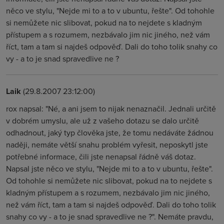
něco ve stylu, "Nejde mi to a to v ubuntu, řešte". Od tohohle
si nemůžete nic slibovat, pokud na to nejdete s kladným
přístupem a s rozumem, nezbávalo jim nic jiného, než vám
říct, tam a tam si najdeš odpověď. Dali do toho tolik snahy co
vy - a to je snad spravedlive ne ?
Laik
(29.8.2007 23:12:00)
rox napsal: "Né, a ani jsem to nijak nenaznačil. Jednali určitě
v dobrém umyslu, ale už z vašeho dotazu se dalo určitě
odhadnout, jaký typ člověka jste, že tomu nedáváte žádnou
naději, nemáte větší snahu problém vyřesit, neposkytl jste
potřebné informace, čili jste nenapsal řádně váš dotaz.
Napsal jste něco ve stylu, "Nejde mi to a to v ubuntu, řešte".
Od tohohle si nemůžete nic slibovat, pokud na to nejdete s
kladným přístupem a s rozumem, nezbávalo jim nic jiného,
než vám říct, tam a tam si najdeš odpověď. Dali do toho tolik
snahy co vy - a to je snad spravedlive ne ?". Nemáte pravdu,