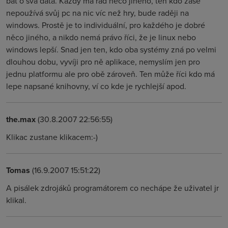
bát o svá data. Každý má rád něco jiného, ten kdo zase
nepoužívá svůj pc na nic víc než hry, bude raději na
windows. Prostě je to individuální, pro každého je dobré
něco jiného, a nikdo nemá právo říci, že je linux nebo
windows lepší. Snad jen ten, kdo oba systémy zná po velmi
dlouhou dobu, vyvíji pro ně aplikace, nemyslím jen pro
jednu platformu ale pro obě zároveň. Ten může říci kdo má
lepe napsané knihovny, ví co kde je rychlejší apod.
the.max
(30.8.2007 22:56:55)
Klikac zustane klikacem:-)
Tomas
(16.9.2007 15:51:22)
A pisálek zdrojáků programátorem co nechápe že uživatel jr
klikal.