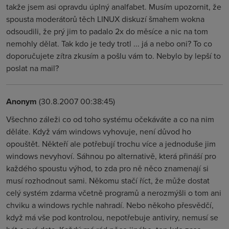
takže jsem asi opravdu úplný analfabet. Musím upozornit, že
spousta moderátorů těch LINUX diskuzí šmahem wokna
odsoudili, že prý jim to padalo 2x do měsíce a nic na tom
nemohly dělat. Tak kdo je tedy trotl ... já a nebo oni? To co
doporučujete zítra zkusím a pošlu vám to. Nebylo by lepší to
poslat na mail?
Anonym
(30.8.2007 00:38:45)
Všechno záleži co od toho systému očekáváte a co na nim
děláte. Když vám windows vyhovuje, není důvod ho
opouštět. Někteří ale potřebují trochu více a jednoduše jim
windows nevyhoví. Sáhnou po alternativě, která přináší pro
každého spoustu výhod, to zda pro ně něco znamenají si
musí rozhodnout sami. Někomu stačí říct, že může dostat
celý systém zdarma včetně programů a nerozmýšli o tom ani
chviku a windows rychle nahradí. Nebo někoho přesvědčí,
když má vše pod kontrolou, nepotřebuje antiviry, nemusí se