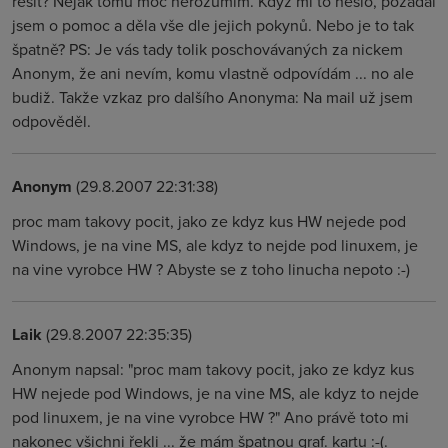
řešit? Nějak tomu moc nerozumím. Když mi to nešlo, požádal
jsem o pomoc a děla vše dle jejich pokynů. Nebo je to tak
špatně? PS: Je vás tady tolik poschovávaných za nickem
Anonym, že ani nevím, komu vlastně odpovídám ... no ale
budiž. Takže vzkaz pro dalšího Anonyma: Na mail už jsem
odpověděl.
Anonym
(29.8.2007 22:31:38)
proc mam takovy pocit, jako ze kdyz kus HW nejede pod
Windows, je na vine MS, ale kdyz to nejde pod linuxem, je
na vine vyrobce HW ? Abyste se z toho linucha nepoto :-)
Laik
(29.8.2007 22:35:35)
Anonym napsal: "proc mam takovy pocit, jako ze kdyz kus
HW nejede pod Windows, je na vine MS, ale kdyz to nejde
pod linuxem, je na vine vyrobce HW ?" Ano právě toto mi
nakonec všichni řekli ... že mám špatnou graf. kartu :-(.