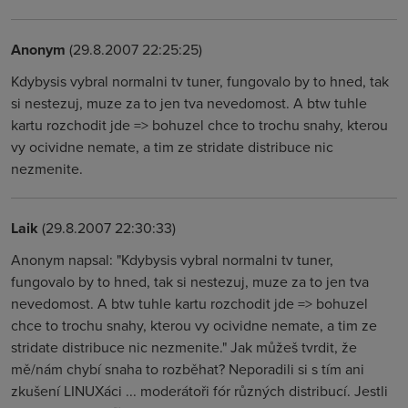
Anonym
(29.8.2007 22:25:25)
Kdybysis vybral normalni tv tuner, fungovalo by to hned, tak
si nestezuj, muze za to jen tva nevedomost. A btw tuhle
kartu rozchodit jde => bohuzel chce to trochu snahy, kterou
vy ocividne nemate, a tim ze stridate distribuce nic
nezmenite.
Laik
(29.8.2007 22:30:33)
Anonym napsal: "Kdybysis vybral normalni tv tuner,
fungovalo by to hned, tak si nestezuj, muze za to jen tva
nevedomost. A btw tuhle kartu rozchodit jde => bohuzel
chce to trochu snahy, kterou vy ocividne nemate, a tim ze
stridate distribuce nic nezmenite." Jak můžeš tvrdit, že
mě/nám chybí snaha to rozběhat? Neporadili si s tím ani
zkušení LINUXáci ... moderátoři fór různých distribucí. Jestli