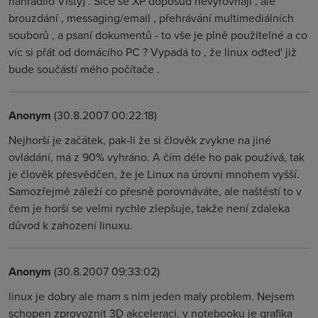
nahradilo Visty) . Sice se XP doposud nevyrovnají , ale
brouzdání , messaging/email , přehrávání multimediálních
souborů , a psaní dokumentů - to vše je plně použitelné a co
víc si přát od domácího PC ? Vypadá to , že linux odted' již
bude součástí mého počítače .
Anonym
(30.8.2007 00:22:18)
Nejhorší je začátek, pak-li že si člověk zvykne na jiné
ovládání, má z 90% vyhráno. A čím déle ho pak používá, tak
je člověk přesvědčen, že je Linux na úrovni mnohem vyšší.
Samozřejmě záleží co přesně porovnáváte, ale naštěstí to v
čem je horší se velmi rychle zlepšuje, takže není zdaleka
důvod k zahození linuxu.
Anonym
(30.8.2007 09:33:02)
linux je dobry ale mam s nim jeden maly problem. Nejsem
schopen zprovoznit 3D akceleraci. v notebooku je grafika