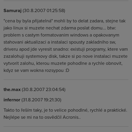
Samuraj
(30.8.2007 01:25:58)
"cena by byla přijatelná" mohli by to delat zadara, stejne tak
jako linux si muzete nechat zdarma poslat domu... btw:
problem s castym formatovanim windows a opakovanym
stahovani aktualizaci a instalaci spousty zakladniho sw,
driveru apod jde vyresit snadno: existuji programy, ktere vam
zazalohuji systemovy disk, takze si po nove instalaci muzete
vytvorit zalohu, kterou muzete pohodlne a rychle obnovit,
kdyz se vam wokna rozsypou :D
the.max
(30.8.2007 23:04:54)
infernor
(31.8.2007 19:21:30)
Takto to řeším taky, je to velice pohodlné, rychlé a praktické.
Nejlépe se mi na to osvědčil Acronis..