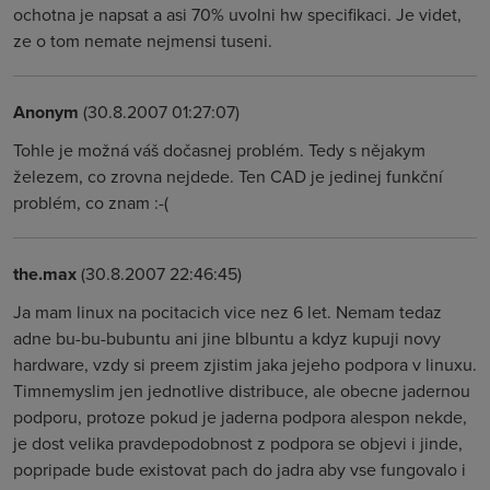
ochotna je napsat a asi 70% uvolni hw specifikaci. Je videt,
ze o tom nemate nejmensi tuseni.
Anonym
(30.8.2007 01:27:07)
Tohle je možná váš dočasnej problém. Tedy s nějakym
železem, co zrovna nejdede. Ten CAD je jedinej funkční
problém, co znam :-(
the.max
(30.8.2007 22:46:45)
Ja mam linux na pocitacich vice nez 6 let. Nemam tedaz
adne bu-bu-bubuntu ani jine blbuntu a kdyz kupuji novy
hardware, vzdy si preem zjistim jaka jejeho podpora v linuxu.
Timnemyslim jen jednotlive distribuce, ale obecne jadernou
podporu, protoze pokud je jaderna podpora alespon nekde,
je dost velika pravdepodobnost z podpora se objevi i jinde,
popripade bude existovat pach do jadra aby vse fungovalo i