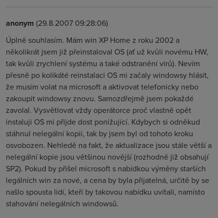
anonym
(29.8.2007 09:28:06)
Úplně souhlasím. Mám win XP Home z roku 2002 a
několikrát jsem již přeinstaloval OS (ať už kvůli novému HW,
tak kvůli zrychlení systému a také odstranění virů). Nevím
přesně po kolikáté reinstalaci OS mi začaly windowsy hlásit,
že musím volat na microsoft a aktivovat telefonicky nebo
zakoupit windowsy znovu. Samozdřejmě jsem pokaždé
zavolal. Vysvětlovat vždy operátorce proč vlastně opět
instaluji OS mi přijde dost ponižující. Kdybych si odněkud
stáhnul nelegální kopii, tak by jsem byl od tohoto kroku
osvobozen. Nehledě na fakt, že aktualizace jsou stále větší a
nelegální kopie jsou většinou novější (rozhodně již obsahují
SP2). Pokud by přišel microsoft s nabídkou výměny starších
legálních win za nové, a cena by byla přijatelná, určitě by se
našlo spousta lidí, kteří by takovou nabídku uvítali, namísto
stahování nelegálních windowsů.