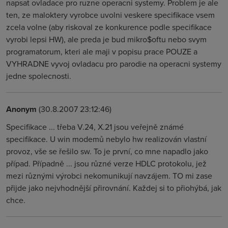
napsat ovladace pro ruzne operacni systemy. Problem je ale
ten, ze maloktery vyrobce uvolni veskere specifikace vsem
zcela volne (aby riskoval ze konkurence podle specifikace
vyrobi lepsi HW), ale preda je bud mikro$oftu nebo svym
programatorum, kteri ale maji v popisu prace POUZE a
VYHRADNE vyvoj ovladacu pro parodie na operacni systemy
jedne spolecnosti.
Anonym
(30.8.2007 23:12:46)
Specifikace ... třeba V.24, X.21 jsou veřejně známé
specifikace. U win modemů nebylo hw realizován vlastní
provoz, vše se řešilo sw. To je první, co mne napadlo jako
případ. Případně ... jsou různé verze HDLC protokolu, jež
mezi různými výrobci nekomunikují navzájem. TO mi zase
přijde jako nejvhodnější přirovnání. Každej si to přiohýbá, jak
chce.