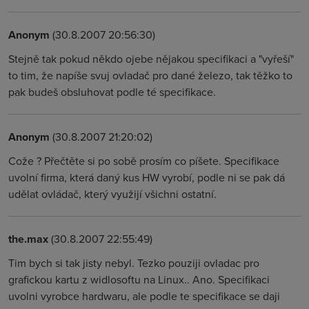
Anonym
(30.8.2007 20:56:30)
Stejně tak pokud někdo ojebe nějakou specifikaci a "vyřeší"
to tim, že napíše svuj ovladač pro dané železo, tak těžko to
pak budeš obsluhovat podle té specifikace.
Anonym
(30.8.2007 21:20:02)
Cože ? Přečtěte si po sobě prosím co píšete. Specifikace
uvolní firma, která daný kus HW vyrobí, podle ni se pak dá
udělat ovládač, který využijí všichni ostatní.
the.max
(30.8.2007 22:55:49)
Tim bych si tak jisty nebyl. Tezko pouziji ovladac pro
grafickou kartu z widlosoftu na Linux.. Ano. Specifikaci
uvolni vyrobce hardwaru, ale podle te specifikace se daji