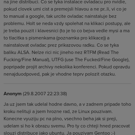
na jine distribuci. Co se tyka instalace ovladacu pro nvidie,
pokud clovek umi cist a premejsli hlavou a ne pr..li, vi co je
to manual a google, tak urcite ovladac nainstaluje bez
problemu. Holt se neda vzdy spolehat na klikaci postupy, ale
je treba pouzit i klavesnici (to je to co bejva vedle mysi a ma
to tlacitka s pismenkama (poznamka pro klikace)) a
nainstalovat ovladac prez prikazovou radku. Co se tyka
baliku ALSA. Nelze rici nic jineho nez RTFM (Read The
Fucking/Fine Manual), UTFG (use The Fucked/Fine Google),
popripade projit archivy nekolika konferenci. Pokud opravdu
nenajduodpoved, pak je vhodne teprv polozit otazku.
Anonym
(29.8.2007 22:23:38)
Ja uz jsem tak udelal hodne davno, a v zadnem pripade toho
kroku nelituji a jsem hrozne rad, ze Linux pouzivam.
Konecne vyuziju pc na plno, vsechno beha jak si preji,
udelam si ho k obrazu svemu. Pro ty co chteji hned pracovat
slouzi distribuce jako ubuntu. Ja pouzivam Gentoo ;-)