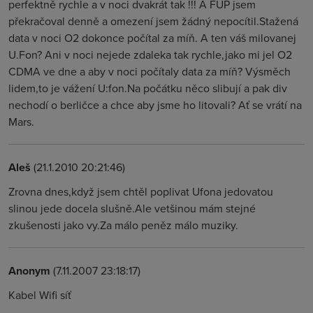
perfektně rychle a v noci dvakrát tak !!! A FUP jsem
překračoval denně a omezení jsem žádný nepocítil.Stažená
data v noci O2 dokonce počítal za míň. A ten váš milovanej
U.Fon? Ani v noci nejede zdaleka tak rychle,jako mi jel O2
CDMA ve dne a aby v noci počítaly data za míň? Výsměch
lidem,to je vážení U:fon.Na počátku něco slibují a pak div
nechodí o berličce a chce aby jsme ho litovali? Ať se vrátí na
Mars.
Aleš
(21.1.2010 20:21:46)
Zrovna dnes,když jsem chtěl poplivat Ufona jedovatou
slinou jede docela slušně.Ale vetšinou mám stejné
zkušenosti jako vy.Za málo peněz málo muziky.
Anonym
(7.11.2007 23:18:17)
Kabel Wifi síť