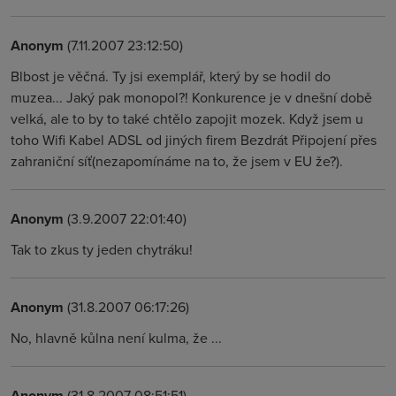
Anonym
(7.11.2007 23:12:50)
Blbost je věčná. Ty jsi exemplář, který by se hodil do
muzea... Jaký pak monopol?! Konkurence je v dnešní době
velká, ale to by to také chtělo zapojit mozek. Když jsem u
toho Wifi Kabel ADSL od jiných firem Bezdrát Připojení přes
zahraniční síť(nezapomínáme na to, že jsem v EU že?).
Anonym
(3.9.2007 22:01:40)
Tak to zkus ty jeden chytráku!
Anonym
(31.8.2007 06:17:26)
No, hlavně kůlna není kulma, že ...
Anonym
(31.8.2007 08:51:51)