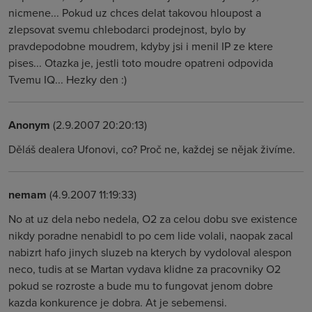
nicmene... Pokud uz chces delat takovou hloupost a
zlepsovat svemu chlebodarci prodejnost, bylo by
pravdepodobne moudrem, kdyby jsi i menil IP ze ktere
pises... Otazka je, jestli toto moudre opatreni odpovida
Tvemu IQ... Hezky den :)
Anonym
(2.9.2007 20:20:13)
Děláš dealera Ufonovi, co? Proč ne, každej se nějak živíme.
nemam
(4.9.2007 11:19:33)
No at uz dela nebo nedela, O2 za celou dobu sve existence
nikdy poradne nenabidl to po cem lide volali, naopak zacal
nabizrt hafo jinych sluzeb na kterych by vydoloval alespon
neco, tudis at se Martan vydava klidne za pracovniky O2
pokud se rozroste a bude mu to fungovat jenom dobre
kazda konkurence je dobra. At je sebemensi.