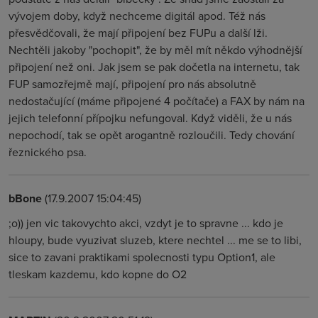
vývojem doby, když nechceme digitál apod. Též nás
přesvědčovali, že mají připojení bez FUPu a další lži.
Nechtěli jakoby "pochopit", že by měl mít někdo výhodnější
připojení než oni. Jak jsem se pak dočetla na internetu, tak
FUP samozřejmě mají, připojení pro nás absolutně
nedostačující (máme připojené 4 počítače) a FAX by nám na
jejich telefonní přípojku nefungoval. Když viděli, že u nás
nepochodí, tak se opět arogantně rozloučili. Tedy chování
řeznického psa.
bBone
(17.9.2007 15:04:45)
;o)) jen vic takovychto akci, vzdyt je to spravne ... kdo je
hloupy, bude vyuzivat sluzeb, ktere nechtel ... me se to libi,
sice to zavani praktikami spolecnosti typu Option1, ale
tleskam kazdemu, kdo kopne do O2