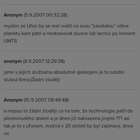
Anonym
(5.9.2007 00:32:28)
myslim ze Ufon by se mel vratit na svou "zaostalou" cdma
planetu kam patri a neotravovat slusne lidi lacnici po levnem
UMTS
anonym
(8.9.2007 12:29:38)
jsme s jejich službama absolutně spokojení je to solidní
slušná firma:)Žadní zloději
Anonym
(10.9.2007 08:49:48)
a nejsou to žádní zloději co na tom, že technologie patří do
předminulého století a je dnes již nahrazena jinými ??? asi
tak je to s ufonem, možná v 20 století by byl zajímavý, dnes
ne