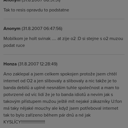
Tak to resis opravdu to podstatne
Anonym
(31.8.2007 06:47:56)
Mobilkom je holt svinak .... at zije o2 :D si stejne s o2 muzou
podat ruce
Honza
(31.8.2007 12:28:49)
Ano zaklepal a jsem celkem spokojen protože jsem chtěl
internet od O2 a jen slibovaly a slibovaly a nic takže je to
banda debilů a uplně nesnášim tuhle společnost a mam to
potvrzené od víc lidí že je to banda idiotů a nevim jak s
takovým přístupem mužou ještě mít nejaké zákazníky U:fon
má taky nějaké mouchy ale když jsem potřeboval internet
tak to bylo zařízeno během pár dnů a né jak
KYSLÍCY!!!!!!!!!!!!!!!!!!!!!