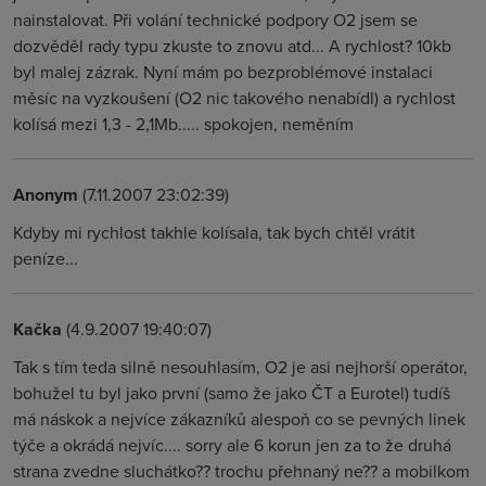
nainstalovat. Při volání technické podpory O2 jsem se
dozvěděl rady typu zkuste to znovu atd... A rychlost? 10kb
byl malej zázrak. Nyní mám po bezproblémové instalaci
měsíc na vyzkoušení (O2 nic takového nenabídl) a rychlost
kolísá mezi 1,3 - 2,1Mb..... spokojen, neměním
Anonym
(7.11.2007 23:02:39)
Kdyby mi rychlost takhle kolísala, tak bych chtěl vrátit
peníze...
Kačka
(4.9.2007 19:40:07)
Tak s tím teda silně nesouhlasím, O2 je asi nejhorší operátor,
bohužel tu byl jako první (samo že jako ČT a Eurotel) tudíš
má náskok a nejvíce zákazníků alespoň co se pevných linek
týče a okrádá nejvíc.... sorry ale 6 korun jen za to že druhá
strana zvedne sluchátko?? trochu přehnaný ne?? a mobilkom