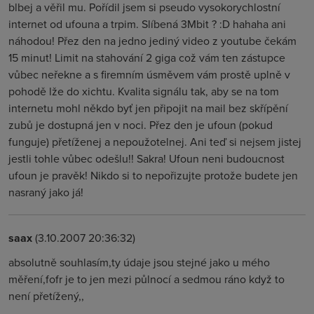
blbej a věřil mu. Pořídil jsem si pseudo vysokorychlostní
internet od ufouna a trpim. Slíbená 3Mbit ? :D hahaha ani
náhodou! Přez den na jedno jediný video z youtube čekám
15 minut! Limit na stahování 2 giga což vám ten zástupce
vůbec neřekne a s firemním úsměvem vám prostě uplně v
pohodě lže do xichtu. Kvalita signálu tak, aby se na tom
internetu mohl někdo byť jen připojit na mail bez skřípění
zubů je dostupná jen v noci. Přez den je ufoun (pokud
funguje) přetíženej a nepoužotelnej. Ani teď si nejsem jistej
jestli tohle vůbec odešlu!! Sakra! Ufoun neni budoucnost
ufoun je pravěk! Nikdo si to nepořizujte protože budete jen
nasraný jako já!
saax
(3.10.2007 20:36:32)
absolutně souhlasím,ty údaje jsou stejné jako u mého
měření,fofr je to jen mezi půlnocí a sedmou ráno když to
není přetížený,,