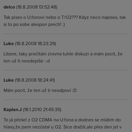
delco
(18.8.2008 13:52:48)
Tak pises o U:fonovi nebo o T/O2??? Kdyz neco napises, tak
si to po sobe alespon precti! :)
Luke
(18.8.2008 18:23:29)
Libore, taky pročítám zrovna tuhle diskuzi a mám pocit, že
ten už ti neodepíše :-d
Luke
(18.8.2008 18:24:41)
Mám pocit, že ten už ti neodpoví :D
Kaplan.J
(18.1.2010 21:45:35)
To já přešel z O2 CDMA na U:fona a dodnes se mlátím do
hlavy,že jsem nezůstal u O2. Sice dražší,ale přes den jel v