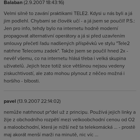
Balaban
(2.9.2007 18:43:16)
Velmi silně to zavání praktikami TELE2. Kdysi u nás byli a já
jim podlehl. Chybami se člověk učí - a já jsem se poučil! P.S.:
Jen pro info, tehdy bylo na internetu hodně moderní
propagovat alternativní operátory a já si před uzavřením
smlouvy přečetl řadu nadšených příspěvků ve stylu "Tele2
natrhne Telecomu zadek". Takže jsem se poučil hned 2x -
nevěř všemu, co na internetu hlásá třeba i velká skupina
uživatelů. Jejich teze totiž sice většinou nejsou vedeny
ziskuchtivostí, ale zato mohou plynout z něčeo možná i
horšího - blbosti.
pavel
(13.9.2007 22:14:02)
nemůže natrhnout pr*del už z principu. Používá jejich linky a
žije z obchodního rozpětí mezi velkoobchodní cenou od O2
a maloobchodní, která je nižší než ta telekomácká ... - prostě
maj akorát menší marži na minutě, nic víc ...