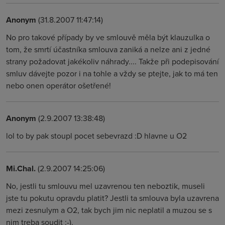
Anonym
(31.8.2007 11:47:14)
No pro takové případy by ve smlouvě měla být klauzulka o
tom, že smrtí účastníka smlouva zaniká a nelze ani z jedné
strany požadovat jakékoliv náhrady.... Takže při podepisování
smluv dávejte pozor i na tohle a vždy se ptejte, jak to má ten
nebo onen operátor ošetřené!
Anonym
(2.9.2007 13:38:48)
lol to by pak stoupl pocet sebevrazd :D hlavne u O2
Mi.Chal.
(2.9.2007 14:25:06)
No, jestli tu smlouvu mel uzavrenou ten neboztik, museli
jste tu pokutu opravdu platit? Jestli ta smlouva byla uzavrena
mezi zesnulym a O2, tak bych jim nic neplatil a muzou se s
nim treba soudit :-).