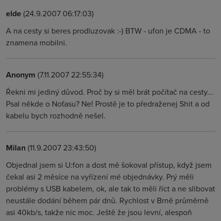
elde
(24.9.2007 06:17:03)
A na cesty si beres prodluzovak :-) BTW - ufon je CDMA - to
znamena mobilni.
Anonym
(7.11.2007 22:55:34)
Řekni mi jediný důvod. Proč by si měl brát počítač na cesty...
Psal někde o Noťasu? Ne! Prostě je to předraženej Shit a od
kabelu bych rozhodně nešel.
Milan
(11.9.2007 23:43:50)
Objednal jsem si U:fon a dost mě šokoval přístup, když jsem
čekal asi 2 měsíce na vyřízení mé objednávky. Prý měli
problémy s USB kabelem, ok, ale tak to měli říct a ne slibovat
neustále dodání během pár dnů. Rychlost v Brně průměrně
asi 40kb/s, takže nic moc. Ještě že jsou levní, alespoň