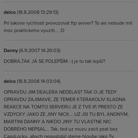
delco
(18.8.2008 13:29:13)
Pri takove rychlosti provozovat ftp server? To asi nebude mit
moc praktickeho vyuziti... :D
Danny
(6.9.2007 14:26:03)
DOBRÁ,TAK JÁ SE POLEPŠÍM :-) je to tak lepší?
delco
(18.8.2008 14:03:04)
OPRAVDU JIM DEALERA NEDELAS? TAK O JE TEDY
OPRAVDU ZAJIMAVE, ZE TEMER KTERAKOLIV KLADNA
REAKCE NA TOMTO SERVERU JE Z TVE IP, PRESTO ZE
VZDYCKY JAKO ZE JINY NICK... UZ JSI TU BYL ANONYM,
MARTINI DANNY A NIKDO JINY TU VLASTNE NIC
DOBREHO NEPSAL... Tak, ted uz muzu zacit psat bez
CapsLocku, abych nepuslobil stejne hloube jako Ty,