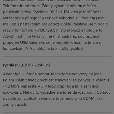
Telefon s internetem. Žádný výpadek během měsíce
používání nebyl. Rychlost 99,2 až 124 kb/s je lepší než u
vytáčeného připojení a cenově výhodnější. Problém jsem
měl jen s nastavením pro ochozí poštu. Nastavil jsem podle
rady v tomto foru 78.136.129.5 místo ufon.cz a funguje to.
Abych mohl mít tefon v jiné místnosti než počítač, mám
propojen USB kabelem, co je nejdelší k mání to je 5m s
koncovkami A-A a běhá to bez ztráty rychlosti.
rychly
(18.9.2007 22:41:35)
Abcdefgh. U:founa nebrat. Mam doma net ktery mi jede
kolem 10Mbit twedy rychlost stahovani se pohybuje kolem 1
- 1,2 Mb/s pak jeste VOIP tedy voip fax a tel a sem max
spokojeny. Nekdy to vypadne ale to se da rozchodit. Co tady
uvadite za rychlosti zelenace to je neco ajko CDMA. Tak
zadny zazrak.