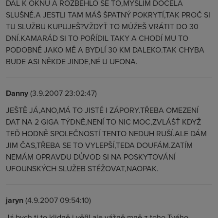
DAL K OKNU A ROZBĚHLO SE TO,MYSLÍM DOCELA
SLUŠNĚ.A JESTLI TAM MÁŠ ŠPATNÝ POKRYTÍ,TAK PROČ SI
TU SLUŽBU KUPUJEŠ?VŽDYŤ TO MŮŽEŠ VRÁTIT DO 30
DNÍ.KAMARÁD SI TO POŘÍDIL TAKY A CHODÍ MU TO
PODOBNĚ JAKO MĚ A BYDLÍ 30 KM DALEKO.TAK CHYBA
BUDE ASI NĚKDE JINDE,NÉ U UFONA.
Danny
(3.9.2007 23:02:47)
JEŠTĚ JÁ,ANO,MÁ TO JISTĚ I ZÁPORY.TŘEBA OMEZENÍ
DAT NA 2 GIGA TÝDNĚ,NENÍ TO NIC MOC,ZVLÁŠŤ KDYŽ
TEĎ HODNĚ SPOLEČNOSTÍ TENTO NEDUH RUŠÍ.ALE DÁM
JIM ČAS,TŘEBA SE TO VYLEPŠÍ,TEDA DOUFÁM.ZATÍM
NEMÁM OPRAVDU DŮVOD SI NA POSKYTOVÁNÍ
UFOUNSKÝCH SLUŽEB STĚŽOVAT,NAOPAK.
jaryn
(4.9.2007 09:54:10)
Já bych ti to klidně i věřil,ale vážně mně z toho Tvého