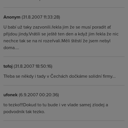
Anonym
(31.8.2007 11:33:28)
U babí už taky zazvonili.řekla jim že se musí poradit ať
přijdou jindy.Vrátili se ještě ten den a když jim řekla že nic
nechce tak se na ni rozeřvali.Měli štěstí že jsem nebyl
doma....
tofoj
(31.8.2007 18:50:16)
Třeba se někdy i tady v Čechách dočkáme solidní firmy...
ufonek
(6.9.2007 00:20:36)
to tezko!!!Dokud to tu bude i ve vlade samej zlodej a
podvodnik tak tezko.