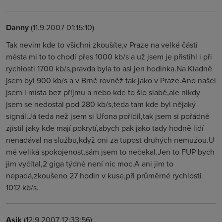
Danny
(11.9.2007 01:15:10)
Tak nevím kde to všichni zkoušíte,v Praze na velké části
města mi to to chodí přes 1000 kb/s a už jsem je přistihl i při
rychlosti 1700 kb/s,pravda byla to asi jen hodinka.Na Kladně
jsem byl 900 kb/s a v Brně rovněž tak jako v Praze.Ano našel
jsem i místa bez příjmu a nebo kde to šlo slabě,ale nikdy
jsem se nedostal pod 280 kb/s,teda tam kde byl nějaký
signál.Já teda než jsem si Ufona pořídil,tak jsem si pořádně
zjistil jaky kde mají pokrytí,abych pak jako tady hodně lidí
nenadával na službu,když oni za tupost druhých nemůžou.U
mě veliká spokojenost,sám jsem to nečekal.Jen to FUP bych
jim vyčítal,2 giga týdně není nic moc.A ani jim to
nepadá,zkoušeno 27 hodin v kuse,při průměrné rychlosti
1012 kb/s.
Asik
(12.9.2007 12:33:56)