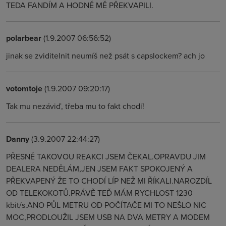
TEDA FANDÍM A HODNĚ MĚ PŘEKVAPILI.
polarbear
(1.9.2007 06:56:52)
jinak se zviditelnit neumíš než psát s capslockem? ach jo
votomtoje
(1.9.2007 09:20:17)
Tak mu nezáviď, třeba mu to fakt chodí!
Danny
(3.9.2007 22:44:27)
PŘESNĚ TAKOVOU REAKCI JSEM ČEKAL.OPRAVDU JIM
DEALERA NEDĚLÁM,JEN JSEM FAKT SPOKOJENÝ A
PŘEKVAPENÝ ŽE TO CHODÍ LÍP NEŽ MI ŘÍKALI.NAROZDÍL
OD TELEKOKOTŮ.PRÁVĚ TEĎ MÁM RYCHLOST 1230
kbit/s.ANO PŮL METRU OD POČÍTAČE MI TO NEŠLO NIC
MOC,PRODLOUŽIL JSEM USB NA DVA METRY A MODEM