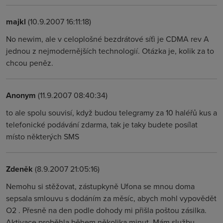
majkl
(10.9.2007 16:11:18)
No newim, ale v celoplošné bezdrátové síťi je CDMA rev A
jednou z nejmodernějších technologií. Otázka je, kolik za to
chcou peněz.
Anonym
(11.9.2007 08:40:34)
to ale spolu souvisí, když budou telegramy za 10 haléřů kus a
telefonické podávání zdarma, tak je taky budete posílat
místo některých SMS
Zdeněk
(8.9.2007 21:05:16)
Nemohu si stěžovat, zástupkyně Ufona se mnou doma
sepsala smlouvu s dodáním za měsíc, abych mohl vypovědět
O2 . Přesně na den podle dohody mi přišla poštou zásilka.
Aktivace proběhla během několika minut. Mám službu