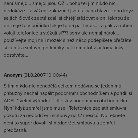
není šmejd... šmejdi jsou OZ... bohužel jim nikdo nic
nedokáže... a vážení zákazníci jsou taky na hlavu... ono když
se jich člověk zeptá zdali si chtějí stěžovat a oni řeknou že
ne že je to v pořádku tak je to na pár facek.... a pak za rohem
volají telefonice a stěžují si??? sorry ale nemaj nárok...
používejte moji milí mozek a než něco podepíšete přečtěte
si ceník a smluvní podmínky ty k tomu totiž automaticky
dostáváte...
Anonym
(31.8.2007 10:00:44)
S tím nikdo nic nenadělá celkem nedávno se jeden můj
příbuzný nechal napálit podomním obchodníkem a pořídil si
ADSL " velmi výhodně " dle slov podomního obchodníčka.
Nyní když zemřel jsme museli Telefonice zaplatit smluvní
pokutu za nedodržení smlouvy na 12 měsíců. No řekněte
není to super dovolil si nedodržet smlouvu a zemřel
předčasně.