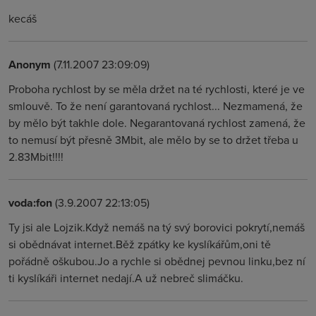
kecáš
Anonym
(7.11.2007 23:09:09)
Proboha rychlost by se měla držet na té rychlosti, které je ve
smlouvě. To že není garantovaná rychlost... Nezmamená, že
by mělo být takhle dole. Negarantovaná rychlost zamená, že
to nemusí být přesně 3Mbit, ale mělo by se to držet třeba u
2.83Mbit!!!!
voda:fon
(3.9.2007 22:13:05)
Ty jsi ale Lojzik.Když nemáš na tý svý borovici pokrytí,nemáš
si obědnávat internet.Běž zpátky ke kyslíkářům,oni tě
pořádně oškubou.Jo a rychle si obědnej pevnou linku,bez ní
ti kyslíkáři internet nedají.A už nebreč slimáčku.