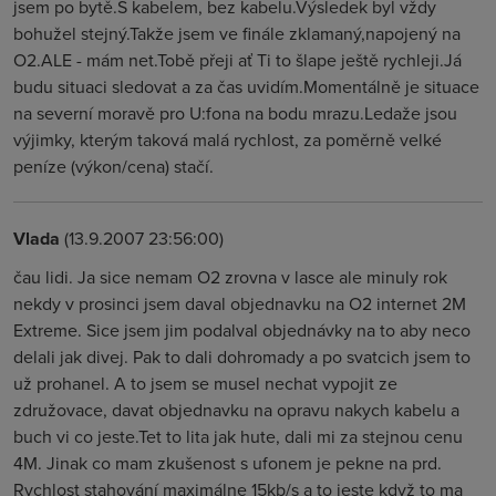
jsem po bytě.S kabelem, bez kabelu.Výsledek byl vždy
bohužel stejný.Takže jsem ve finále zklamaný,napojený na
O2.ALE - mám net.Tobě přeji ať Ti to šlape ještě rychleji.Já
budu situaci sledovat a za čas uvidím.Momentálně je situace
na severní moravě pro U:fona na bodu mrazu.Ledaže jsou
výjimky, kterým taková malá rychlost, za poměrně velké
peníze (výkon/cena) stačí.
Vlada
(13.9.2007 23:56:00)
čau lidi. Ja sice nemam O2 zrovna v lasce ale minuly rok
nekdy v prosinci jsem daval objednavku na O2 internet 2M
Extreme. Sice jsem jim podalval objednávky na to aby neco
delali jak divej. Pak to dali dohromady a po svatcich jsem to
už prohanel. A to jsem se musel nechat vypojit ze
združovace, davat objednavku na opravu nakych kabelu a
buch vi co jeste.Tet to lita jak hute, dali mi za stejnou cenu
4M. Jinak co mam zkušenost s ufonem je pekne na prd.
Rychlost stahování maximálne 15kb/s a to jeste když to ma