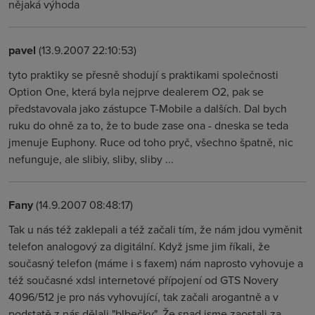
nějaká výhoda
pavel
(13.9.2007 22:10:53)
tyto praktiky se přesně shodují s praktikami společnosti
Option One, která byla nejprve dealerem O2, pak se
představovala jako zástupce T-Mobile a dalších. Dal bych
ruku do ohně za to, že to bude zase ona - dneska se teda
jmenuje Euphony. Ruce od toho pryč, všechno špatně, nic
nefunguje, ale slibiy, sliby, sliby ...
Fany
(14.9.2007 08:48:17)
Tak u nás též zaklepali a též začali tím, že nám jdou vyměnit
telefon analogový za digitální. Když jsme jim říkali, že
současný telefon (máme i s faxem) nám naprosto vyhovuje a
též současné xdsl internetové přípojení od GTS Novery
4096/512 je pro nás vyhovující, tak začali arogantně a v
podstatě z nás dělali "blbečky". Že snad jsme zaostali za