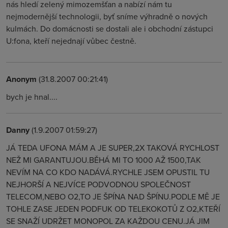
nás hledí zelený mimozemšťan a nabízí nám tu
nejmodernější technologii, byť sníme výhradně o nových
kulmách. Do domácnosti se dostali ale i obchodní zástupci
U:fona, kteří nejednají vůbec čestně.
Anonym
(31.8.2007 00:21:41)
bych je hnal....
Danny
(1.9.2007 01:59:27)
JÁ TEDA UFONA MÁM A JE SUPER,2X TAKOVÁ RYCHLOST
NEŽ MI GARANTUJOU.BĚHÁ MI TO 1000 AŽ 1500,TAK
NEVÍM NA CO KDO NADÁVÁ.RYCHLE JSEM OPUSTIL TU
NEJHORŠÍ A NEJVÍCE PODVODNOU SPOLEČNOST
TELECOM,NEBO O2,TO JE ŠPÍNA NAD ŠPÍNU.PODLE MĚ JE
TOHLE ZASE JEDEN PODFUK OD TELEKOKOTŮ Z O2,KTEŘÍ
SE SNAŽÍ UDRŽET MONOPOL ZA KAŽDOU CENU.JÁ JIM