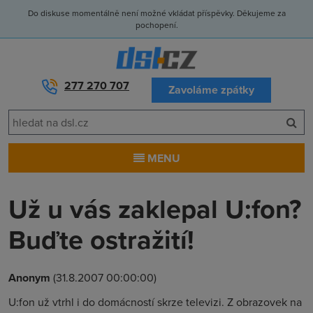
Do diskuse momentálně není možné vkládat příspěvky. Děkujeme za
pochopení.
277 270 707
Zavoláme zpátky
MENU
Už u vás zaklepal U:fon?
Buďte ostražití!
Anonym
(31.8.2007 00:00:00)
U:fon už vtrhl i do domácností skrze televizi. Z obrazovek na