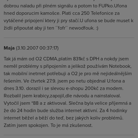
dobrou naladu při plném signálu a potom to FUPko.Ufona
hned doporucim kamošce. Plati cca 250 Telefonice za
vytáčené pripojení ktery ji pry stačí.U ufona se bude muset k
židli připoutat aby ji ten ´´fofr´´ newodfouk. :)
Maja
(3.10.2007 00:37:17)
Tak já mám od O2 CDMA,platím 831kč s DPH a nokdy jsem
neměl problémy s připojením a jelikož používám Notebook,
tak mobilní inetrnet potřebuji a O2 je pro mě nejideálnějším
řešením. Ve čtvrtek 27.9. jsem po netu objednal U:fona a
dnes 3.10. dorazil i se slevou e-shopu 200kč za modem.
Rozbalil jsem krabicy,zapojil,dle návodu a nainstaloval.
Vytočil jsem *88 a z aktivoval. Slečna byla velice příjemná a
že do 24 hodin bude služba internet aktivní. Za 4 hodinky
internet běžel a běží do teď, bez jakých koliv problémů.
Zatím jsem spokojen. To je má zkušenost.