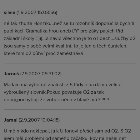
silvie
(1.9.2007 15:03:56)
né tak zhurta Honzíku..než se tu rozohníš doporučila bych ti
publikaci 'Gramatika hrou aneb I/Y' pro žáky patých tříd
základní školy :-)))...a navic všechno je to o lidech...služby o2
jsou samy o sobě velmi kvalitní, to je jen o těch čurácích,
které tam o2 bůhví proč zaměstnává
Jarouš
(7.9.2007 09:31:02)
Madam má výborné znalosti z 5 třídy a na dámu velice
vybroušený slovník.Pokud považuje O2 za tak
dobrý,pochybuji že vubec něco v hlavě má.?!!!!!!!
Jamal
(2.9.2007 10:04:18)
U mě nikdo neklepal, já k U:fonovi přešel sám od O2. S O2
jsem měl problémi od samého začátku, kdy mi nešel net