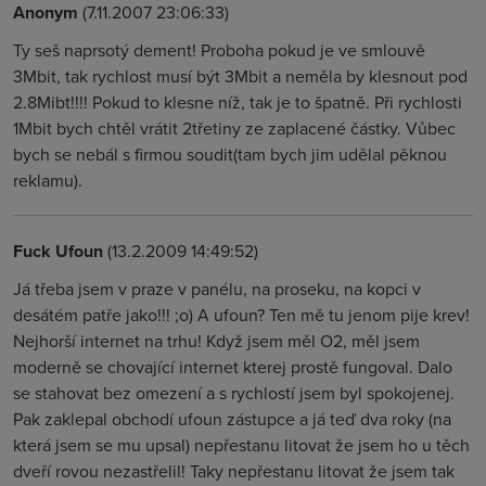
Anonym
(7.11.2007 23:06:33)
Ty seš naprsotý dement! Proboha pokud je ve smlouvě
3Mbit, tak rychlost musí být 3Mbit a neměla by klesnout pod
2.8Mibt!!!! Pokud to klesne níž, tak je to špatně. Při rychlosti
1Mbit bych chtěl vrátit 2třetiny ze zaplacené částky. Vůbec
bych se nebál s firmou soudit(tam bych jim udělal pěknou
reklamu).
Fuck Ufoun
(13.2.2009 14:49:52)
Já třeba jsem v praze v panélu, na proseku, na kopci v
desátém patře jako!!! ;o) A ufoun? Ten mě tu jenom pije krev!
Nejhorší internet na trhu! Když jsem měl O2, měl jsem
moderně se chovající internet kterej prostě fungoval. Dalo
se stahovat bez omezení a s rychlostí jsem byl spokojenej.
Pak zaklepal obchodí ufoun zástupce a já teď dva roky (na
která jsem se mu upsal) nepřestanu litovat že jsem ho u těch
dveří rovou nezastřelil! Taky nepřestanu litovat že jsem tak