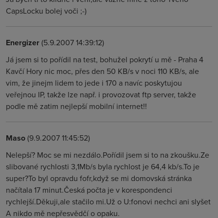
CapsLocku bolej voči ;-)
Energizer
(5.9.2007 14:39:12)
Já jsem si to pořídil na test, bohužel pokrytí u mě - Praha 4
Kavčí Hory nic moc, přes den 50 KB/s v noci 110 KB/s, ale
vim, že jinejm lidem to jede i 170 a navíc poskytujou
veřejnou IP, takže lze např. i provozovat ftp server, takže
podle mě zatim nejlepší mobilní internet!!
Maso
(9.9.2007 11:45:52)
Nelepší? Moc se mi nezdálo.Pořídil jsem si to na zkoušku.Ze
slibované rychlosti 3,1Mb/s byla rychlost je 64,4 kb/s.To je
super?To byl opravdu fofr,když se mi domovská stránka
načítala 17 minut.Česká počta je v korespondenci
rychlejší.Děkuji,ale stačilo mi.Už o U:fonovi nechci ani slyšet
A nikdo mě nepřesvědčí o opaku.