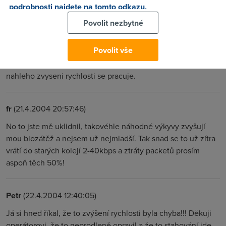
bych zaplatil za něco co by normálně fungovalo bez pocitu,
podrobnosti najdete na tomto odkazu.
že ze mě někdo dělá hejla.
Povolit nezbytné
Operator
(21.4.2004 20:52:50)
Povolit vše
Zadame Vas o pochopeni o problemu vime a na oprave
nahleho zvyseni rychlosti se pracuje.
fr
(21.4.2004 20:57:46)
No to jste mě uklidnil, takovéhle náhodné výkyvy zvyšují
mou biozátěž a nejsem už nejmladší. Tak snad se to už zítra
vrátí do starých kolejí 2-40kbps a ztráty packetů prosím
aspoň těch 50%!
Petr
(22.4.2004 12:40:05)
Já si hned říkal, že to zvýšení rychlosti byla chyba!!! Děkuji
operátorovi, že to neprodleně opravil a že to stahování jde