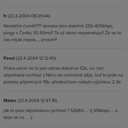
fr
(22.4.2004 08:29:44)
Nestačim čumět??? dneska ráno stabilně 250-400kbps,
pingy v Česku 30-50ms!! To už skoro nepamatuju!! Že se to
zas nějak nepos..., prosím!!
Pavel
(22.4.2004 12:12:40)
Včera večer mi to jelo občas dokonce 52k, víc než
objednaná rychlost ;) Něco se rozhodně děje, teď to jede na
poměry příjemných 15k, předevčírem nebylo výjimkou 2-3k
Mates
(22.4.2004 12:47:16)
jak to pres objednanou rychlost ? 52kB/s ... tj 416kbps ... a
deje se no .. .:)