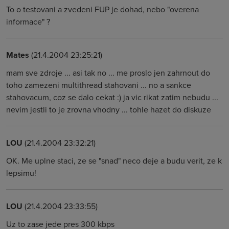
To o testovani a zvedeni FUP je dohad, nebo "overena
informace" ?
Mates
(21.4.2004 23:25:21)
mam sve zdroje ... asi tak no ... me proslo jen zahrnout do
toho zamezeni multithread stahovani ... no a sankce
stahovacum, coz se dalo cekat :) ja vic rikat zatim nebudu ...
nevim jestli to je zrovna vhodny ... tohle hazet do diskuze
LOU
(21.4.2004 23:32:21)
OK. Me uplne staci, ze se "snad" neco deje a budu verit, ze k
lepsimu!
LOU
(21.4.2004 23:33:55)
Uz to zase jede pres 300 kbps