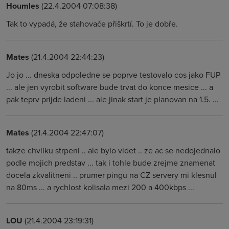
Houmles
(22.4.2004 07:08:38)
Tak to vypadá, že stahovače přiškrtí. To je dobře.
Mates
(21.4.2004 22:44:23)
Jo jo ... dneska odpoledne se poprve testovalo cos jako FUP
... ale jen vyrobit software bude trvat do konce mesice ... a
pak teprv prijde ladeni ... ale jinak start je planovan na 1.5. ...
Mates
(21.4.2004 22:47:07)
takze chvilku strpeni .. ale bylo videt .. ze ac se nedojednalo
podle mojich predstav ... tak i tohle bude zrejme znamenat
docela zkvalitneni .. prumer pingu na CZ servery mi klesnul
na 80ms ... a rychlost kolisala mezi 200 a 400kbps ...
LOU
(21.4.2004 23:19:31)