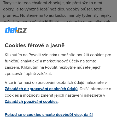
Tady se to teda chvílemi zhoršuje, ale přestože to není
dobrý, je to výrazně lepší než dlouhodobý průser, totiž
průměr... No stejně na to asi kašlou, minulý týden šly nějaký
zvěsti, že bude nějaký FUP atd., ale dneska o tom nikdo nic
na hotlajně GTS neví. No uvidíme, všeho do času, jen co mi
vyprší smlouva s těma darebákama, uleví se mi
Cookies férově a jasně
LOU
(21.4.2004 22:02:39)
Kliknutím na Povolit vše nám umožníte použití cookies pro
Kdyz jsem jim tam volal, ze je to pomaly, tak mi rekli, ze to
funkční, analytické a marketingové účely na tomto
sice zrychlit nemuzou /telecom atd../, ale ze mam podat
zařízení. Kliknutím na Povolit nezbytné můžete jejich
reklamaci a budu financne kompenzovan? Tak jim poslu
zpracování úplně zakázat.
reklamaci.
Více informací o zpracování osobních údajů naleznete v
Zásadách o zpracování osobních údajů
. Další informace o
cookies a možnosti změnit jejich nastavení naleznete v
Anonym
(21.4.2004 22:08:27)
Zásadách používání cookies
.
Jo? finanční kompenzace? Tak to tam schválně zavolám. Taky
už jsem si říkal, že jim začnu "agregovat" faktury. Ale jak rád
Pokud se o cookies chcete dozvědět více, další