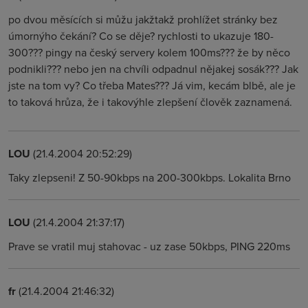
po dvou měsících si můžu jakžtakž prohlížet stránky bez
úmornýho čekání? Co se děje? rychlosti to ukazuje 180-
300??? pingy na český servery kolem 100ms??? že by něco
podnikli??? nebo jen na chvíli odpadnul nějakej sosák??? Jak
jste na tom vy? Co třeba Mates??? Já vim, kecám blbě, ale je
to taková hrůza, že i takovýhle zlepšení člověk zaznamená.
LOU
(21.4.2004 20:52:29)
Taky zlepseni! Z 50-90kbps na 200-300kbps. Lokalita Brno
LOU
(21.4.2004 21:37:17)
Prave se vratil muj stahovac - uz zase 50kbps, PING 220ms
fr
(21.4.2004 21:46:32)