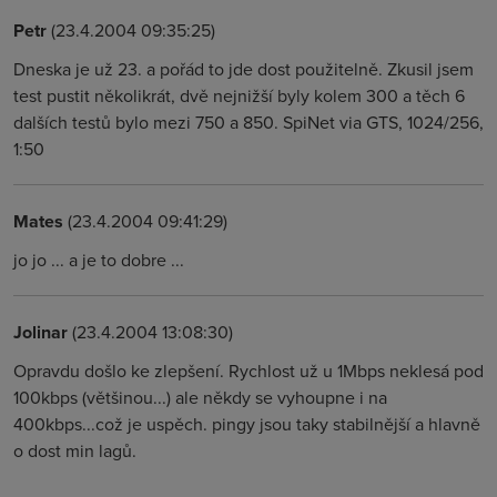
Petr
(23.4.2004 09:35:25)
Dneska je už 23. a pořád to jde dost použitelně. Zkusil jsem
test pustit několikrát, dvě nejnižší byly kolem 300 a těch 6
dalších testů bylo mezi 750 a 850. SpiNet via GTS, 1024/256,
1:50
Mates
(23.4.2004 09:41:29)
jo jo ... a je to dobre ...
Jolinar
(23.4.2004 13:08:30)
Opravdu došlo ke zlepšení. Rychlost už u 1Mbps neklesá pod
100kbps (většinou...) ale někdy se vyhoupne i na
400kbps...což je uspěch. pingy jsou taky stabilnější a hlavně
o dost min lagů.