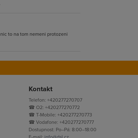
.
 nic to na tom nemeni protozeni
Kontakt
Telefon: +420277270707
☎ O2: +420277270772
☎ T-Mobile: +420277270773
☎ Vodafone: +420277270777
Dostupnost: Po–Pá: 8:00–18:00
E-mail:
info@dsl.cz