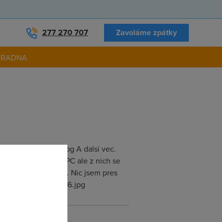
277 270 707
Zavoláme zpátky
ORADNA
/474/beznzvulv6.jpg A dalsi vec.
pripojeny dalsi dve PC ale z nich se
itat 25gb a dnes 31. Nic jsem pres
227/4639/beznzvu2zm6.jpg