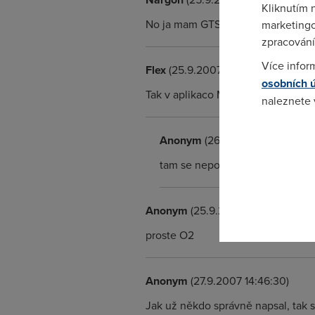
Kliknutím 
No ja mam GTS, a tady se mi to poc
marketingo
zpracování
Více infor
Flex
(25.9.2007 18:26:12)
osobních 
Tak v aplikaco Moje Konto doslo k
naleznete
Pokud se o
Anonym
(26.9.2007 18:01:13)
odkazu.
tam se nepočítá jen DL ale taky
Anonym
(25.9.2007 19:36:00)
proste O2
Anonym
(27.9.2007 14:46:30)
Jak už někdo správně napsal, tak 