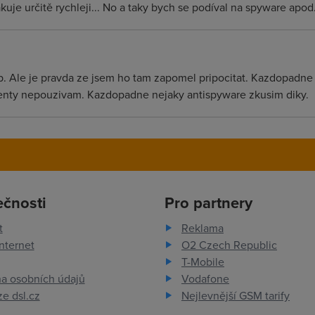
kuje určitě rychleji... No a taky bych se podíval na spyware apod
up. Ale je pravda ze jsem ho tam zapomel pripocitat. Kazdopadne
renty nepouzivam. Kazdopadne nejaky antispyware zkusim diky.
ečnosti
Pro partnery
t
Reklama
nternet
O2 Czech Republic
T-Mobile
a osobních údajů
Vodafone
e dsl.cz
Nejlevnější GSM tarify