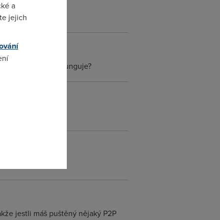
cké a
e jejich
ování
ení
 mene. Jak to tedy funguje?
omto
akže jestli máš puštěný nějaký P2P