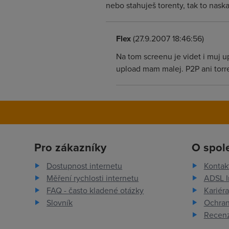
nebo stahuješ torenty, tak to naska
Flex
(27.9.2007 18:46:56)
Na tom screenu je videt i muj 
upload mam malej. P2P ani tor
Pro zákazníky
O spol
Dostupnost internetu
Kontak
Měření rychlosti internetu
ADSL I
FAQ - často kladené otázky
Kariéra
Slovník
Ochran
Recenz