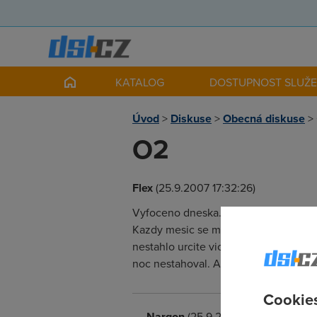
KATALOG
DOSTUPNOST SLUŽ
Úvod
>
Diskuse
>
Obecná diskuse
>
O2
Flex
(25.9.2007 17:32:26)
Vyfoceno dneska...nechapu...vcera m
Kazdy mesic se me zda ze me limiter ci
nestahlo urcite vic jak 2-5gb. Tzn c
noc nestahoval. A kazdy mesic je to
Cookies
Nargon
(25.9.2007 18:06:52)