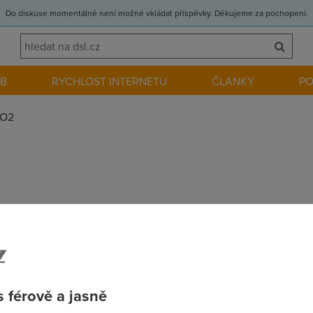
Do diskuse momentálně není možné vkládat příspěvky. Děkujeme za pochopení.
EB
RYCHLOST INTERNETU
ČLÁNKY
P
O2
e to ukazovalo zhruba 25gb http://img227.imageshack.us/img227
mdal vice pridava. Fotka z Netlimiteru. Sice jsou na siti na net 
elkem asi 13gb. Proto nechapu jak me vcera Moje konto mohlo spoc
 horsi. Deje se Vam to same? http://img227.imageshack.us/img
 férově a jasně