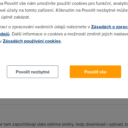
na Povolit vše nám umožníte použití cookies pro funkční, analyti
ita spravne.
vé účely na tomto zařízení. Kliknutím na Povolit nezbytné můžet
 úplně zakázat.
mací o zpracování osobních údajů naleznete v
Zásadách o zprac
údajů
. Další informace o cookies a možnosti změnit jejich nastav
e zmene a je tam opet 25gb... i kdyz jsem stahl nejmene o 10 gb
 v
Zásadách používání cookies
.
 cookies chcete dozvědět více, další podrobnosti najdete na t
 UL. Odesílání.
Povolit nezbytné
Povolit vše
se tam započítávají data oběma směry, tedy download i upload, t