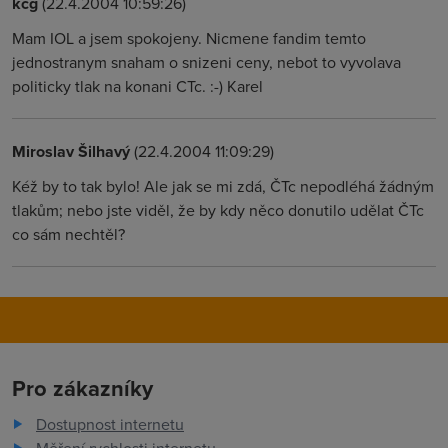
kcg
(22.4.2004 10:59:26)
Mam IOL a jsem spokojeny. Nicmene fandim temto
jednostranym snaham o snizeni ceny, nebot to vyvolava
politicky tlak na konani CTc. :-) Karel
Miroslav Šilhavý
(22.4.2004 11:09:29)
Kéž by to tak bylo! Ale jak se mi zdá, ČTc nepodléhá žádným
tlakům; nebo jste viděl, že by kdy něco donutilo udělat ČTc
co sám nechtěl?
Pro zákazníky
Dostupnost internetu