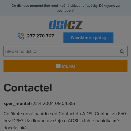
Do diskuse momentálně není možné vkládat příspěvky. Děkujeme za
pochopení.
277 270 707
Zavoláme zpátky
MENU
Contactel
xper_mental
(22.4.2004 09:04:35)
Co říkáte nové nabídce od Contactelu ADSL Contact za 650
bez DPH? Už dlouho uvažuju o ADSL a tahle nabídka mě
docela láká.