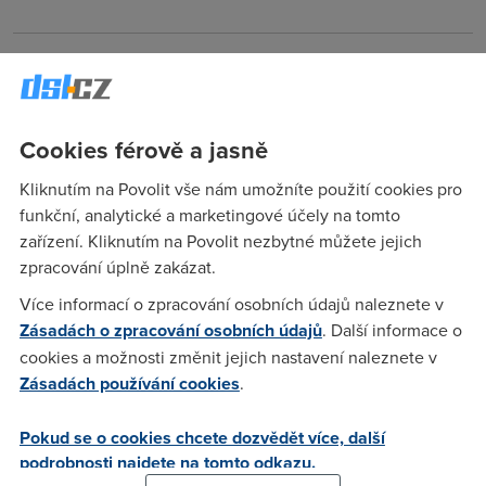
Miroslav Šilhavý
(22.4.2004 09:24:59)
Nechci sýčkovat, ale takováto nabídka přiláká hlavně
studenty (a žáky ;-), kteří tradičně sosají strašně moc... Ale
Cookies férově a jasně
snad s tím počítají...
Kliknutím na Povolit vše nám umožníte použití cookies pro
funkční, analytické a marketingové účely na tomto
Já
(22.4.2004 14:53:21)
zařízení. Kliknutím na Povolit nezbytné můžete jejich
eh... strasne moc.... 3GB limit..... to asi ne, ze ? :) Spis prilaka
zpracování úplně zakázat.
lidi kteri prave nesosaji bych rek....
Více informací o zpracování osobních údajů naleznete v
Zásadách o zpracování osobních údajů
. Další informace o
cookies a možnosti změnit jejich nastavení naleznete v
Miroslav Šilhavý
(22.4.2004 15:03:05)
Zásadách používání cookies
.
Vám asi nedochází, že pokud by každý vyčerpal ty 3 GB, že
by se to ADSL nehnulo z místa, že ne? Kromtoho opomíjíte
Pokud se o cookies chcete dozvědět více, další
to, že při ceně 650 Kč si kdekdo rád dopřeje i data nad
podrobnosti najdete na tomto odkazu.
limit...