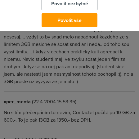
Povolit nezbytné
Já
(22.4.2004 15:51:33)
Povolit vše
Ale dochazi.... a od toho asi ten 3GB limit je, pro ty co
nesosaj.... vzdyt to by snad melo napadnout kazdeho ze s
limitem 3GB mesicne se sosat snad ani neda...od toho sou
vyssi limity.... i kdyz v cechach prakticky kuli agregaci k
nicemu. Navic studenti maji ve zvyku sosat jeden film za
druhym i kdyz se na nej pak ani nepodivaji (student sice
jsem, ale nastesti jsem nesmyslnost tohoto pochopil :)), no a
3GB proste uz vyzyva ze je malo :)
xper_menta
(22.4.2004 15:53:35)
No s tím přečerpáním to nevím, Contactel počítá po 10 GB za
600,-. To je pak 13GB za 1350,- bez DPH.