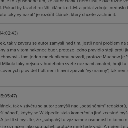
em je to způsobené tím, že autor článku nerozlišuje dvě různé v
jí. Pokud by tazatel rozšířil článek o L.M. a přidal zdroje, nedošl
ete taky vymazat" je rozšířit článek, který chcete zachránit.
14:02:43)
nek, tak v zaveru se autor zamysli nad tim, jestli neni problem na
ny a ma v tom nakonec bugr, protoze jedno pravidlo stoji proti j
chowovi - tam jeden radek nikomu nevadi, protoze Muchow je "
i Mikula taky nejsou v hudebnim svete neznami amateri, hraji tu 
stavenych pravidel holt neni hlavni zpevak "vyznamny", tak nema
15:05:47)
článek, tak v závěru se autor zamýšlí nad „odtajněním“ redaktorů
ší nápad“, kdyby se Wikipedie stala komerční a jiné zcestné myš
A jestli si myslíte, že „subpahýl u významné osobnosti nikomu ne
 je označen jako sub-pahýl, protože mně tedy vadí. A nejen že v