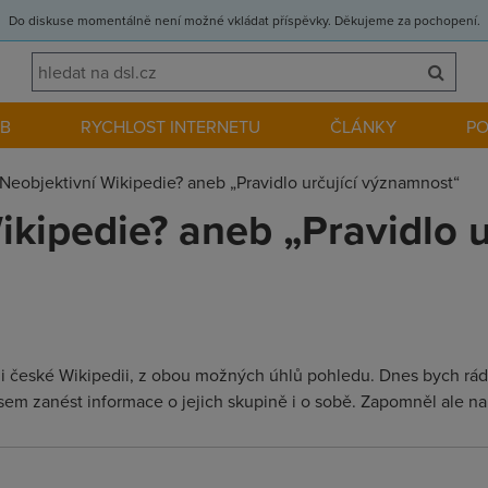
Do diskuse momentálně není možné vkládat příspěvky. Děkujeme za pochopení.
EB
RYCHLOST INTERNETU
ČLÁNKY
P
Neobjektivní Wikipedie? aneb „Pravidlo určující významnost“
kipedie? aneb „Pravidlo u
i české Wikipedii, z obou možných úhlů pohledu. Dnes bych rád 
sem zanést informace o jejich skupině i o sobě. Zapomněl ale na