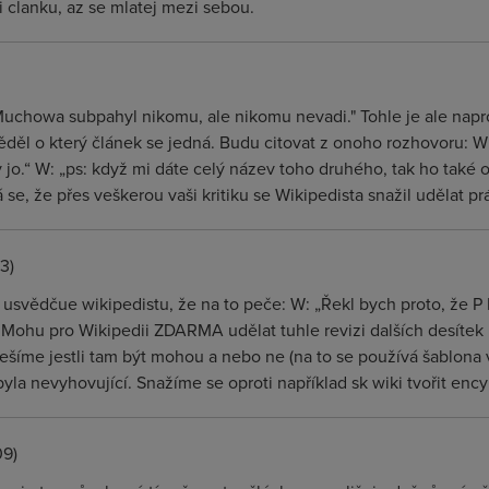
 clanku, az se mlatej mezi sebou.
. Muchowa subpahyl nikomu, ale nikomu nevadi." Tohle je ale napr
věděl o který článek se jedná. Budu citovat z onoho rozhovoru: 
 jo.“ W: „ps: když mi dáte celý název toho druhého, tak ho také 
 se, že přes veškerou vaši kritiku se Wikipedista snažil udělat pr
3)
 usvědčue wikipedistu, že na to peče: W: „Řekl bych proto, že 
 Mohu pro Wikipedii ZDARMA udělat tuhle revizi dalších desítek l
šíme jestli tam být mohou a nebo ne (na to se používá šablona 
 byla nevyhovující. Snažíme se oproti například sk wiki tvořit enc
09)