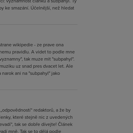
ěci: významnost článku a subpahýl. Ty
o by ke smazání. Účelnější, než hledat
 strane wikipedie - ze prave ona
inemu pravidlu. A videt to podle mne
vyznamny", tak muze mit "subpahyl".
muziku uz snad pres dvacet let. Ale
 narok ani na "subpahyl" jako
, „odpovědností“ redaktorů, a že by
lenky, které stejně nic z uvedených
vadí“, tak se dobře dívejte! Článek
adí mně. Tak se to dělá podle