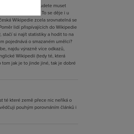
u nebude zdát a že budete muset
klopedii co dělat. To se děje i u
česká Wikipedie zcela srovnatelná se
Poměr lidí přispívajících do Wikipedie
čí si najít statistiky a hodit to na
sobem pojednává o smazaném umělci?
ebe, najdu výrazně více odkazů,
lické Wikipedii (tedy té, která
 jak je to jinde jiné, tak je dobré
t té které země přece nic neříká o
řesvědčuji pouhým porovnáním článků i