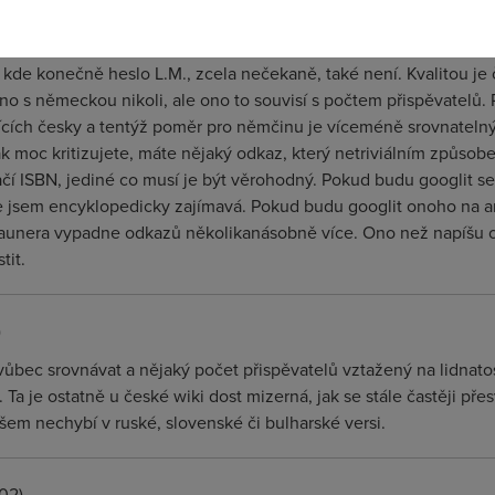
de. U článku, který napíšete můžete očekávat, že se něco někom
o tvrzení, pokud to nedokážete, pak taková informace nemá v ency
kde konečně heslo L.M., zcela nečekaně, také není. Kvalitou je 
no s německou nikoli, ale ono to souvisí s počtem přispěvatelů. 
ích česky a tentýž poměr pro němčinu je víceméně srovnatelný, sta
tak moc kritizujete, máte nějaký odkaz, který netriviálním způ
čí ISBN, jediné co musí je být věrohodný. Pokud budu googlit s
jsem encyklopedicky zajímavá. Pokud budu googlit onoho na ang
nera vypadne odkazů několikanásobně více. Ono než napíšu o tom
tit.
)
ůbec srovnávat a nějaký počet přispěvatelů vztažený na lidnatos
. Ta je ostatně u české wiki dost mizerná, jak se stále častěji p
šem nechybí v ruské, slovenské či bulharské versi.
02)