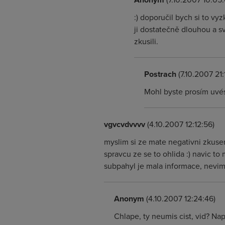
:) doporučil bych si to vy
ji dostatečně dlouhou a svě
zkusili.
Postrach
(7.10.2007 21:
Mohl byste prosím uvés
vgvcvdvvvv
(4.10.2007 12:12:56)
myslim si ze mate negativni zkuseno
spravcu ze se to ohlida :) navic t
subpahyl je mala informace, nevim 
Anonym
(4.10.2007 12:24:46)
Chlape, ty neumis cist, vid? Na