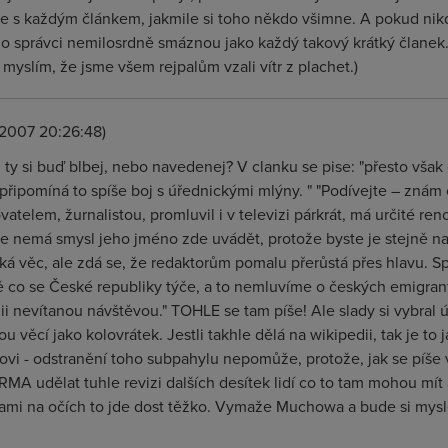
ie s každým článkem, jakmile si toho někdo všimne. A pokud nik
k ho správci nemilosrdně smáznou jako každý takový krátký člane
 myslím, že jsme všem rejpalům vzali vítr z plachet.)
.2007 20:26:48)
, ty si buď blbej, nebo navedenej? V clanku se pise: "přesto však o
připomíná to spíše boj s úřednickými mlýny. " "Podívejte – zná
vatelem, žurnalistou, promluvil i v televizi párkrát, má určité r
ale nemá smysl jeho jméno zde uvádět, protože byste je stejně na 
á věc, ale zdá se, že redaktorům pomalu přerůstá přes hlavu. Sp
ě co se České republiky týče, a to nemluvíme o českých emigrant
i nevítanou návštěvou." TOHLE se tam píše! Ale slady si vybral 
 věcí jako kolovrátek. Jestli takhle dělá na wikipedii, tak je to j
i - odstranění toho subpahylu nepomůže, protože, jak se píše 
MA udělat tuhle revizi dalších desítek lidí co to tam mohou mít
kami na očích to jde dost těžko. Vymaže Muchowa a bude si myslet,