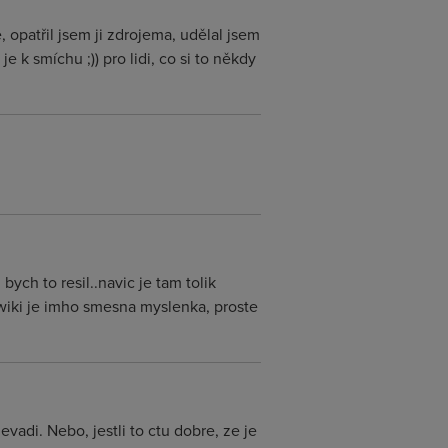
 opatřil jsem ji zdrojema, udělal jsem
e k smíchu ;)) pro lidi, co si to někdy
ych to resil..navic je tam tolik
 wiki je imho smesna myslenka, proste
vadi. Nebo, jestli to ctu dobre, ze je