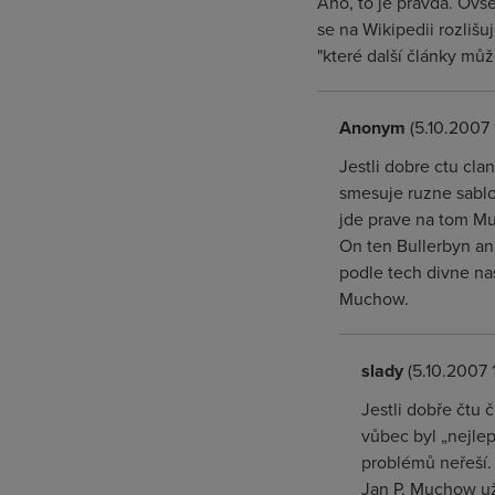
Ano, to je pravda. Ovš
se na Wikipedii rozlišu
"které další články můž
Anonym
(5.10.2007 
Jestli dobre ctu cla
smesuje ruzne sablo
jde prave na tom Mu
On ten Bullerbyn an
podle tech divne na
Muchow.
slady
(5.10.2007 
Jestli dobře čtu 
vůbec byl „nejlep
problémů neřeší. 
Jan P. Muchow už