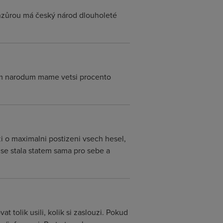
enzůrou má český národ dlouholeté
inym narodum mame vetsi procento
zi o maximalni postizeni vsech hesel,
 se stala statem sama pro sebe a
 tolik usili, kolik si zaslouzi. Pokud