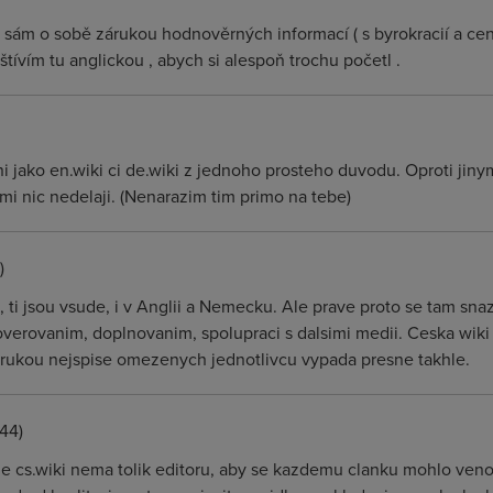
je sám o sobě zárukou hodnověrných informací ( s byrokracií a c
vštívím tu anglickou , abych si alespoň trochu početl .
tni jako en.wiki ci de.wiki z jednoho prosteho duvodu. Oproti j
e sami nic nedelaji. (Nenarazim tim primo na tebe)
)
, ti jsou vsude, i v Anglii a Nemecku. Ale prave proto se tam sna
overovanim, doplnovanim, spolupraci s dalsimi medii. Ceska wiki
kou nejspise omezenych jednotlivcu vypada presne takhle.
44)
e cs.wiki nema tolik editoru, aby se kazdemu clanku mohlo venovat