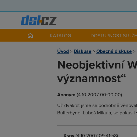
KATALOG
DOSTUPNOST SLUŽ
Úvod
>
Diskuse
>
Obecná diskuse
>
Neobjektivní Wi
významnost“
Anonym
(4.10.2007 00:00:00)
Už dvakrát jsme se podrobně věnoval
Bullerbyne, Luboš Mikula, se pokusil 
Xspy
(4.10.2007 09:41:58)