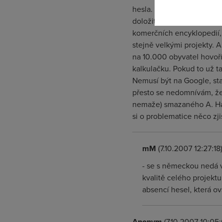
hesla. Jinak to totíž nej
doložit relevantnost svéh
komerčních encyklopedií, 
stejně velkými projekty. A
na 10.000 obyvatel hovoříc
kalkulačku. Pokud to už 
Nemusí být na Google, sta
přesto se nedomnívám, že 
nemaže) smazaného A. Hau
si o problematice něco zjis
mM
(7.10.2007 12:27:18
- se s německou nedá v
kvalitě celého projektu
absencí hesel, která ov
Anonym
(7.10.2007 10:05: