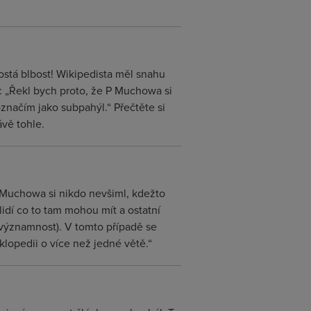
ostá blbost! Wikipedista měl snahu
W: „Řekl bych proto, že P Muchowa si
označím jako subpahýl.“ Přečtěte si
ávě tohle.
P Muchowa si nikdo nevšiml, kdežto
idí co to tam mohou mít a ostatní
významnost). V tomto případě se
yklopedii o více než jedné větě.“