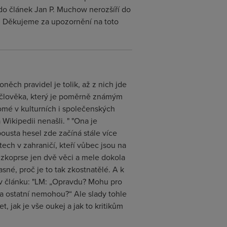
do článek Jan P. Muchow nerozšíří do
k. Děkujeme za upozornění na toto
něch pravidel je tolik, až z nich jde
m člověka, který je poměrně známým
enomé v kulturních i společenských
Wikipedii nenašli. " "Ona je
ousta hesel zde začíná stále více
ech v zahraničí, kteří vůbec jsou na
úzkoprse jen dvě věci a mele dokola
asné, proč je to tak zkostnatělé. A k
v článku: "LM: „Opravdu? Mohu pro
 a ostatní nemohou?“ Ale slady tohle
 jak je vše oukej a jak to kritikům