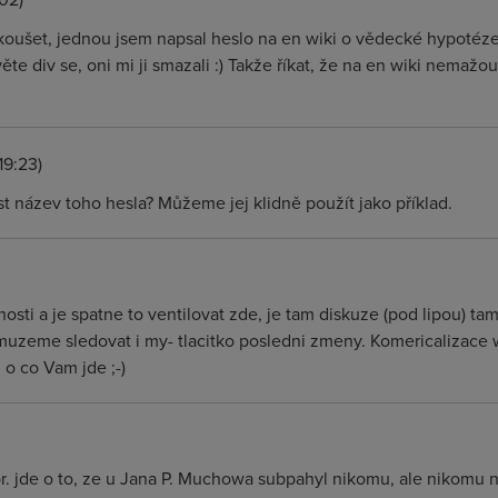
zkoušet, jednou jsem napsal heslo na en wiki o vědecké hypotéze,
te div se, oni mi ji smazali :) Takže říkat, že na en wiki nemažou j
19:23)
t název toho hesla? Můžeme jej klidně použít jako příklad.
sti a je spatne to ventilovat zde, je tam diskuze (pod lipou) tam b
o muzeme sledovat i my- tlacitko posledni zmeny. Komericalizace
o co Vam jde ;-)
pr. jde o to, ze u Jana P. Muchowa subpahyl nikomu, ale nikomu ne