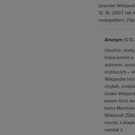
pravidel Wikiped
12. 10. 2007, ta
nedopatření. (Tak
Anonym
(5.10
člověče, slady
hlava kolem a 
autorem, spiso
institucích – 
Wikipedie hezk
chybět, zvlášt
české Wikipedi
kolem těch dvou
tomu Muchowov
Wikipedii ZDAR
nevidí, s klap
nandal :)