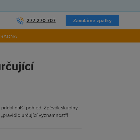
277 270 707
Zavoláme zpátky
ORADNA
rčující
přidal další pohled. Zpěvák skupiny
 „pravidlo určující významnost“!