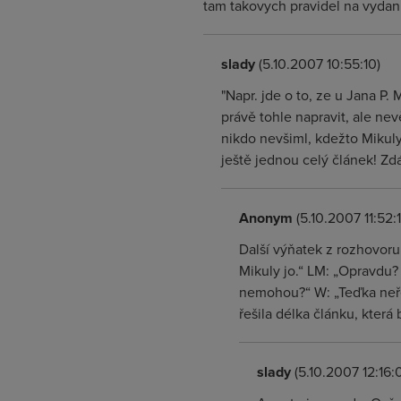
tam takovych pravidel na vydani
slady
(5.10.2007 10:55:10)
"Napr. jde o to, ze u Jana P
právě tohle napravit, ale ne
nikdo nevšiml, kdežto Mikuly
ještě jednou celý článek! Zdá
Anonym
(5.10.2007 11:52:1
Další výňatek z rozhovoru
Mikuly jo.“ LM: „Opravdu?
nemohou?“ W: „Teďka neře
řešila délka článku, která
slady
(5.10.2007 12:16: