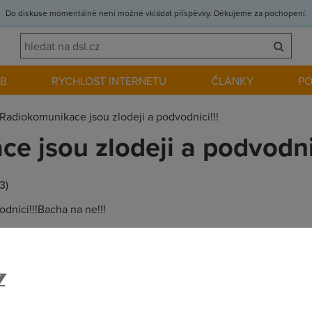
Do diskuse momentálně není možné vkládat příspěvky. Děkujeme za pochopení.
EB
RYCHLOST INTERNETU
ČLÁNKY
P
Radiokomunikace jsou zlodeji a podvodnici!!!
e jsou zlodeji a podvodnic
3)
dnici!!!Bacha na ne!!!
43)
Svitavy rychlost 1946kbit Za půl roku bez problému.