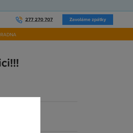
277 270 707
Zavoláme zpátky
ORADNA
i!!!