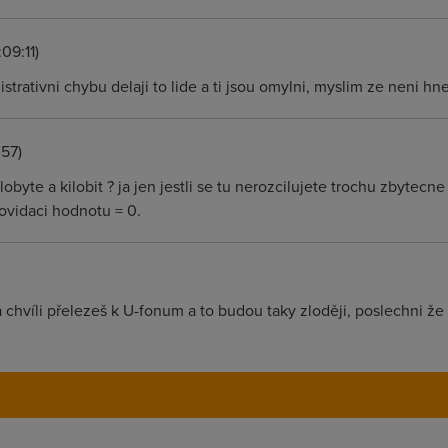
09:11)
strativni chybu delaji to lide a ti jsou omylni, myslim ze neni hn
:57)
ilobyte a kilobit ? ja jen jestli se tu nerozcilujete trochu zbytecn
ovidaci hodnotu = 0.
a chvíli přelezeš k U-fonum a to budou taky zloději, poslechni že 