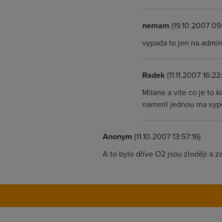
nemam
(19.10.2007 09:
vypada to jen na admini
Radek
(11.11.2007 16:22
Milane a vite co je to k
nameril jednou ma vyp
Anonym
(11.10.2007 13:57:16)
A to bylo dříve O2 jsou zloději a z