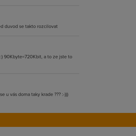
ed duvod se takto rozcilovat
e :) 90Kbyte=720Kbit, a to ze jste to
se u vás doma taky krade ??? :-)))