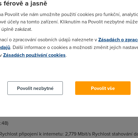
 férově a jasně
na Povolit vše nám umožníte použití cookies pro funkční, analyti
3Mbit a za rok ještě ani jeden problém..
vé účely na tomto zařízení. Kliknutím na Povolit nezbytné můžet
 úplně zakázat.
)
mací o zpracování osobních údajů naleznete v
Zásadách o zprac
údajů
. Další informace o cookies a možnosti změnit jejich nastav
v posledni dobe prumerna rychlost cca 4Mbps.
 v
Zásadách používání cookies
.
)
 cookies chcete dozvědět více, další podrobnosti najdete na t
vsech zlodeju a to na druhou.Nejhorsi poskytovatel co znam.Mam
.At se jdou vys*at.Asi tam maji solidni bordel.Rano me dojde e
Povolit nezbytné
Povolit vše
ste ten den dojde postou upominka.Kretenismus prvniho radu.Tak
hlej" Milan z Blanska
2:48)
chlost připojení k internetu: 2,779 Mbit/s Rychlost stahování da