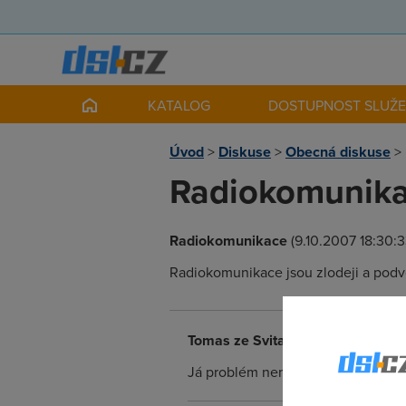
KATALOG
DOSTUPNOST SLUŽ
Úvod
>
Diskuse
>
Obecná diskuse
>
Radiokomunikac
Radiokomunikace
(9.10.2007 18:30:3
Radiokomunikace jsou zlodeji a podvo
Tomas ze Svitav
(9.10.2007 19:35:
Já problém nemám : 2Mb Premium -