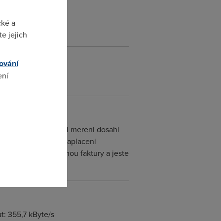
cké a
e jejich
ování
ení
omto
 2Mb a dnes jsem pri mereni dosahl
mailem faktura na zaplaceni
 co chcem nezvladnou faktury a jeste
t: 355,7 kByte/s