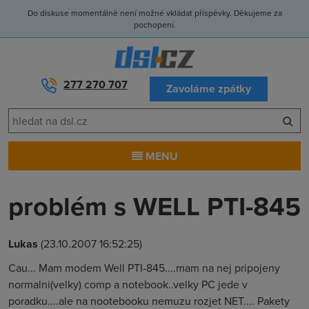
Do diskuse momentálně není možné vkládat příspěvky. Děkujeme za
pochopení.
277 270 707
Zavoláme zpátky
MENU
problém s WELL PTI-845
Lukas
(23.10.2007 16:52:25)
Cau... Mam modem Well PTI-845....mam na nej pripojeny
normalni(velky) comp a notebook..velky PC jede v
poradku....ale na nootebooku nemuzu rozjet NET.... Pakety