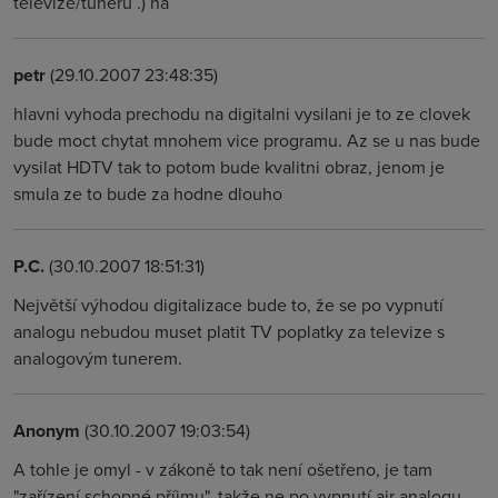
televize/tuneru .) ha
petr
(29.10.2007 23:48:35)
hlavni vyhoda prechodu na digitalni vysilani je to ze clovek
bude moct chytat mnohem vice programu. Az se u nas bude
vysilat HDTV tak to potom bude kvalitni obraz, jenom je
smula ze to bude za hodne dlouho
P.C.
(30.10.2007 18:51:31)
Největší výhodou digitalizace bude to, že se po vypnutí
analogu nebudou muset platit TV poplatky za televize s
analogovým tunerem.
Anonym
(30.10.2007 19:03:54)
A tohle je omyl - v zákoně to tak není ošetřeno, je tam
"zařízení schopné příjmu", takže ne po vypnutí air analogu,