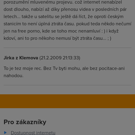
porozumění mluvenému projevu. což internet nenabízel
dost dlouho, nabízí až díky přenosu videa v posledních pár
letech... takže u satelitu se ještě dá říct, že oproti českým
stanicím to není úplná ztráta času. pokud teda někdo nečumí
jen na free porno, kde se toho moc nenamluví : ) i když
kdoví, ani to pro někoho nemusí být ztráta času... ; )
Jirka z Klemova
(21.2.2009 21:13:33)
To je tez moje rec. Bez Tv byti mohu, ale bez pocitace-ani
nahodou.
Pro zákazníky
Dostupnost internetu