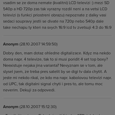
vsadim se ze doma nemate (kvalitni) LCD televizi :) mezi SD
540p a HD 720p zas tak vyrazny rozdil neni a na vetsi LCD
televizi (s funkci priostreni obrazu) nepoznate z dalky vasi
sedaci soupravy jestli se divate na 720p nebo 540p dale
take nechapu ty kteri na svych 16:9 lcd tv zvetsuji 4:3 do 16:9
Anonym
(28.10.2007 14:59:50)
Dobry den, mam dotaz ohledne digitalizace. Kdyz ma nekdo
doma napr. 4 televize, tak to si musi poridit 4 set top boxy?
Neexistuje nejaka jina varianta? Nevyznam se v tom, ale
slysel jsem, ze treba pres satelit by se digi tv dala chytit. A
jeste mi nekdo rikal, ze kdo ma napr. kabolovou televizi napr.
od UPC, tak digitalni signal chyti i pres to, ale tomu moc
neverim. Dekuji za odpovedi.
Anonym
(28.10.2007 15:12:30)