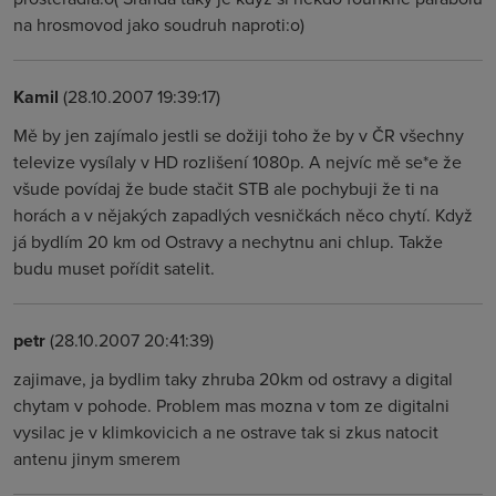
na hrosmovod jako soudruh naproti:o)
Kamil
(28.10.2007 19:39:17)
Mě by jen zajímalo jestli se dožiji toho že by v ČR všechny
televize vysílaly v HD rozlišení 1080p. A nejvíc mě se*e že
všude povídaj že bude stačit STB ale pochybuji že ti na
horách a v nějakých zapadlých vesničkách něco chytí. Když
já bydlím 20 km od Ostravy a nechytnu ani chlup. Takže
budu muset pořídit satelit.
petr
(28.10.2007 20:41:39)
zajimave, ja bydlim taky zhruba 20km od ostravy a digital
chytam v pohode. Problem mas mozna v tom ze digitalni
vysilac je v klimkovicich a ne ostrave tak si zkus natocit
antenu jinym smerem