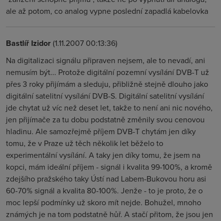
ale až potom, co analog vypne poslední zapadlá kabelovka
Bastlíř Izidor
(1.11.2007 00:13:36)
Na digitalizaci signálu připraven nejsem, ale to nevadí, ani
nemusím být... Protože digitální pozemní vysílání DVB-T už
přes 3 roky přijímám a sleduju, přibližně stejně dlouho jako
digitální satelitní vysílání DVB-S. Digitální satelitní vysílání
jde chytat už víc než deset let, takže to není ani nic nového,
jen přijímače za tu dobu podstatně změnily svou cenovou
hladinu. Ale samozřejmě příjem DVB-T chytám jen díky
tomu, že v Praze už těch několik let běželo to
experimentální vysílání. A taky jen díky tomu, že jsem na
kopci, mám ideální příjem - signál i kvalita 99-100%, a kromě
zdejšího pražského taky Ústí nad Labem-Bukovou horu asi
60-70% signál a kvalita 80-100%. Jenže - to je proto, že o
moc lepší podmínky už skoro mít nejde. Bohužel, mnoho
známých je na tom podstatně hůř. A stačí přitom, že jsou jen