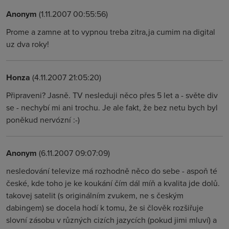
Anonym
(1.11.2007 00:55:56)
Prome a zamne at to vypnou treba zitra,ja cumim na digital
uz dva roky!
Honza
(4.11.2007 21:05:20)
Připraveni? Jasně. TV nesleduji něco přes 5 let a - světe div
se - nechybí mi ani trochu. Je ale fakt, že bez netu bych byl
poněkud nervózní :-)
Anonym
(6.11.2007 09:07:09)
nesledování televize má rozhodně něco do sebe - aspoň té
české, kde toho je ke koukání čím dál míň a kvalita jde dolů.
takovej satelit (s originálním zvukem, ne s českým
dabingem) se docela hodí k tomu, že si člověk rozšiřuje
slovní zásobu v různých cizích jazycích (pokud jimi mluví) a