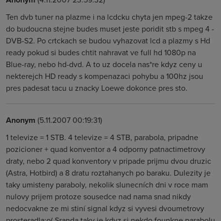
Ten dvb tuner na plazme i na lcdcku chyta jen mpeg-2 takze
do budoucna stejne budes muset jeste poridit stb s mpeg 4 -
DVB-S2. Po crtckach se budou vyhazovat lcd a plazmy s Hd
ready pokud si budes chtit nahravat ve full hd 1080p na
Blue-ray, nebo hd-dvd. A to uz docela nas*re kdyz ceny u
nekterejch HD ready s kompenazaci pohybu a 100hz jsou
pres padesat tacu u znacky Loewe dokonce pres sto.
Anonym
(5.11.2007 00:19:31)
1 televize = 1 STB. 4 televize = 4 STB, parabola, pripadne
pozicioner + quad konventor a 4 odporny patnactimetrovy
draty, nebo 2 quad konventory v pripade prijmu dvou druzic
(Astra, Hotbird) a 8 dratu roztahanych po baraku. Dulezity je
taky umisteny paraboly, nekolik slunecních dni v roce mam
nulovy prijem protoze sousedce nad nama snad nikdy
nedocvakne ze mi stiní signal kdyz si vyvesi dvoumetrovy
prosteradla:o( Sranda taky je kdyz si nekdo founkne parabolu