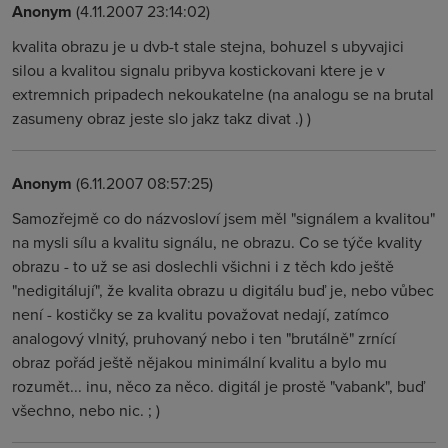
Anonym
(4.11.2007 23:14:02)
kvalita obrazu je u dvb-t stale stejna, bohuzel s ubyvajici
silou a kvalitou signalu pribyva kostickovani ktere je v
extremnich pripadech nekoukatelne (na analogu se na brutal
zasumeny obraz jeste slo jakz takz divat .) )
Anonym
(6.11.2007 08:57:25)
Samozřejmě co do názvosloví jsem měl "signálem a kvalitou"
na mysli sílu a kvalitu signálu, ne obrazu. Co se týče kvality
obrazu - to už se asi doslechli všichni i z těch kdo ještě
"nedigitálují", že kvalita obrazu u digitálu buď je, nebo vůbec
není - kostičky se za kvalitu považovat nedají, zatímco
analogový vlnitý, pruhovaný nebo i ten "brutálně" zrnící
obraz pořád ještě nějakou minimální kvalitu a bylo mu
rozumět... inu, něco za něco. digitál je prostě "vabank", buď
všechno, nebo nic. ; )