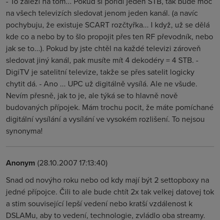
- To záleží na tom... Pokud si pořídí jeden STB, tak bude moc
na všech televizích sledovat jenom jeden kanál. (a navíc
pochybuju, že existuje SCART rozčtyřka... I když, už se dělá
kde co a nebo by to šlo propojit přes ten RF převodník, nebo
jak se to...). Pokud by jste chtěl na každé televizi zároveň
sledovat jiný kanál, pak musíte mít 4 dekodéry = 4 STB. -
DigiTV je satelitní televize, takže se přes satelit logicky
chytit dá. - Ano ... UPC už digitálně vysílá. Ale ne všude.
Nevím přesně, jak to je, ale týká se to hlavně nově
budovaných přípojek. Mám trochu pocit, že máte pomíchané
digitální vysílání a vysílání ve vysokém rozlišení. To nejsou
synonyma!
Anonym
(28.10.2007 17:13:40)
Snad od novýho roku nebo od kdy mají být 2 settopboxy na
jedné přípojce. Čili to ale bude chtít 2x tak velkej datovej tok
a stim související lepší vedení nebo kratší vzdálenost k
DSLAMu, aby to vedení, technologie, zvládlo oba streamy.