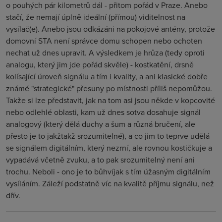
o pouhých pár kilometrů dál - přitom pořád v Praze. Anebo
stačí, že nemají úplně ideální (přímou) viditelnost na
vysílač(e). Anebo jsou odkázáni na pokojové antény, protože
domovní STA není správce domu schopen nebo ochoten
nechat už dnes upravit. A výsledkem je hrůza (tedy oproti
analogu, který jim jde pořád skvěle) - kostkatění, drsně
kolísající úroveň signálu a tím i kvality, a ani klasické dobře
známé "strategické" přesuny po místnosti příliš nepomůžou.
Takže si lze představit, jak na tom asi jsou někde v kopcovité
nebo odlehlé oblasti, kam už dnes sotva dosahuje signál
analogový (který dělá duchy a šum a různá bručení, ale
přesto je to jakžtakž srozumitelné), a co jim to teprve udělá
se signálem digitálním, který nezrní, ale rovnou kostičkuje a
vypadává včetně zvuku, a to pak srozumitelný není ani
trochu. Neboli - ono je to bůhvíjak s tím úžasným digitálním
vysíláním. Záleží podstatně víc na kvalitě příjmu signálu, než
dřív.