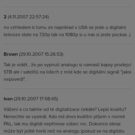
2
(4.11.2007 22:57:24)
no vzhledem k tomu ze napriklad v USA se jede u digitalni
televize stale na 720p tak na 1080p si u nas si jeste pockas .)
Brown
(29.10.2007 15:26:53)
Tak je vidět , že po vypnutí analogu si namastí kapsy prodejci
STB ale i satelitů na lidech z míst kde se digitální signál "jaksi
nepovedl".
Ivan
(29.10.2007 17:58:45)
Vážení a co takhle od té digitalizace čekáte? Lepší kvalitu?
Nenechte se vysmát. Kdo má dnes kvalitní příjem v normě
PAL, tak mu digitál nepřinese vůbec nic. Dokonce obraz
může být ještě horší než na analogu (pokud se na digitálu