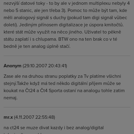
nezvýší datové toky - to by ale v jednom multiplexu nebyly 4
nebo 5 stanic, ale jen třeba 3). Pomoc to může být tam, kde
měli analogový signál s duchy (pokud tam digi signál vůbec
doletí). Jediným přínosem digitalizace je úspora kmitočtů.
které stát může využít na něco jiného. Uživatel to pěkně
státu zaplatí i s chlupama. BTW ono na ten brak co v té
bedně je ten analog úplně stačí.
Anonym
(29.10.2007 20:43:41)
Zase ale na druhou stranu poplatky za Tv platíme všichni
stejný.Takže když má ted někdo digitální příjem může se
koukat na Čt24 a Čt4 Sporta ostaní na analogu tohle zatim
nemaj.
mr.x
(4.11.2007 22:55:48)
na ct24 se muze divat kazdy i bez analog/digital