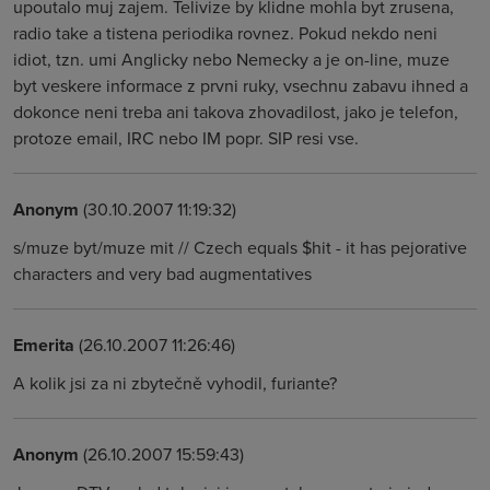
upoutalo muj zajem. Telivize by klidne mohla byt zrusena,
radio take a tistena periodika rovnez. Pokud nekdo neni
idiot, tzn. umi Anglicky nebo Nemecky a je on-line, muze
byt veskere informace z prvni ruky, vsechnu zabavu ihned a
dokonce neni treba ani takova zhovadilost, jako je telefon,
protoze email, IRC nebo IM popr. SIP resi vse.
Anonym
(30.10.2007 11:19:32)
s/muze byt/muze mit // Czech equals $hit - it has pejorative
characters and very bad augmentatives
Emerita
(26.10.2007 11:26:46)
A kolik jsi za ni zbytečně vyhodil, furiante?
Anonym
(26.10.2007 15:59:43)