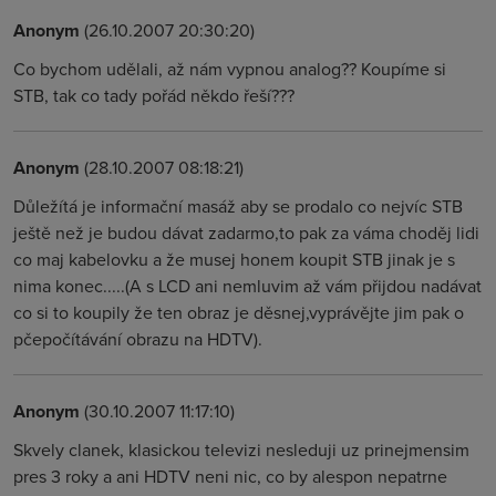
Anonym
(26.10.2007 20:30:20)
Co bychom udělali, až nám vypnou analog?? Koupíme si
STB, tak co tady pořád někdo řeší???
Anonym
(28.10.2007 08:18:21)
Důležítá je informační masáž aby se prodalo co nejvíc STB
ještě než je budou dávat zadarmo,to pak za váma choděj lidi
co maj kabelovku a že musej honem koupit STB jinak je s
nima konec.....(A s LCD ani nemluvim až vám přijdou nadávat
co si to koupily že ten obraz je děsnej,vyprávějte jim pak o
pčepočítávání obrazu na HDTV).
Anonym
(30.10.2007 11:17:10)
Skvely clanek, klasickou televizi nesleduji uz prinejmensim
pres 3 roky a ani HDTV neni nic, co by alespon nepatrne