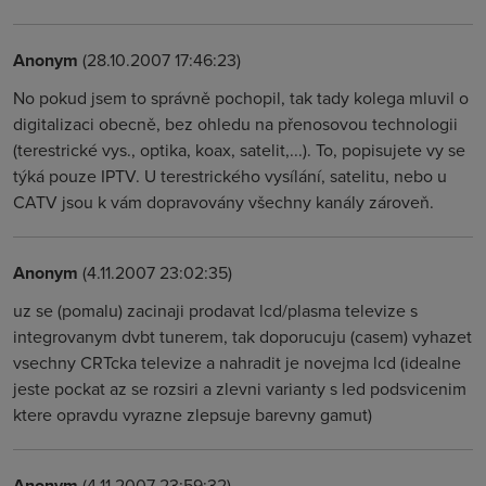
Anonym
(28.10.2007 17:46:23)
No pokud jsem to správně pochopil, tak tady kolega mluvil o
digitalizaci obecně, bez ohledu na přenosovou technologii
(terestrické vys., optika, koax, satelit,...). To, popisujete vy se
týká pouze IPTV. U terestrického vysílání, satelitu, nebo u
CATV jsou k vám dopravovány všechny kanály zároveň.
Anonym
(4.11.2007 23:02:35)
uz se (pomalu) zacinaji prodavat lcd/plasma televize s
integrovanym dvbt tunerem, tak doporucuju (casem) vyhazet
vsechny CRTcka televize a nahradit je novejma lcd (idealne
jeste pockat az se rozsiri a zlevni varianty s led podsvicenim
ktere opravdu vyrazne zlepsuje barevny gamut)
Anonym
(4.11.2007 23:59:32)