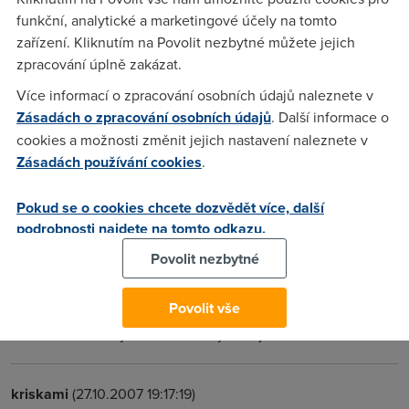
webu a věřte, že nikomu z rodiny nechybí pořady typu
funkční, analytické a marketingové účely na tomto
Vyholení nebo nebo Vem si mě.
zařízení. Kliknutím na Povolit nezbytné můžete jejich
zpracování úplně zakázat.
Více informací o zpracování osobních údajů naleznete v
Anonym
(27.10.2007 16:35:44)
Zásadách o zpracování osobních údajů
. Další informace o
A výpalné pro ČTv platíte pořád nebo máte čestné
cookies a možnosti změnit jejich nastavení naleznete v
prohlášení, že tv nemáte?
Zásadách používání cookies
.
Pokud se o cookies chcete dozvědět více, další
Roman
(27.10.2007 18:00:49)
podrobnosti najdete na tomto odkazu.
Televizní poplatky neplatíme, pouze rádio to samozřejmě
Povolit nezbytné
doma máme.Někdy před 2ma nebo 3mi roky nám došla
upomínka, že neplatíme tak jsem zaškrtl kolonku že TV
Povolit vše
nemám.Ať se klidně staví kokoliv na kontrolu, už jsem
dokonce ze zdi vytahl i koax trerý nám ještě loni trčel ze zdi.
kriskami
(27.10.2007 19:17:19)