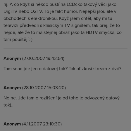
nj. A co když si někdo pustí na LCDčko takový věci jako
DigiTV nebo O2TV. To je fakt humor. Nejlepší jsou ale v
obchodech s elektronikou. Když jsem chtěl, aby mi tu
televizi předvedli s klasickým TV signálem, tak prej, že to
nejde, ale že to má stejnej obraz jako ta HDTV smyčka, co
tam pouštějí:-)
Anonym
(27.10.2007 19:42:54)
Tam snad jde jen o datovej tok? Tak ať zkusí stream z dvd?
Anonym
(28.10.2007 15:03:20)
No ne. Jde tam o rozlišení (a od toho je odvozený datový
tok)...
Anonym
(4.11.2007 23:10:30)