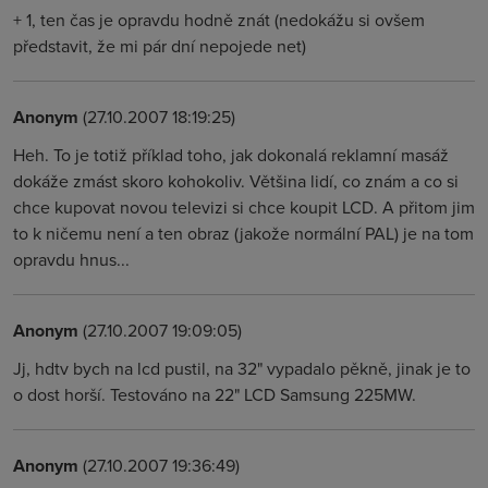
+ 1, ten čas je opravdu hodně znát (nedokážu si ovšem
představit, že mi pár dní nepojede net)
Anonym
(27.10.2007 18:19:25)
Heh. To je totiž příklad toho, jak dokonalá reklamní masáž
dokáže zmást skoro kohokoliv. Většina lidí, co znám a co si
chce kupovat novou televizi si chce koupit LCD. A přitom jim
to k ničemu není a ten obraz (jakože normální PAL) je na tom
opravdu hnus...
Anonym
(27.10.2007 19:09:05)
Jj, hdtv bych na lcd pustil, na 32" vypadalo pěkně, jinak je to
o dost horší. Testováno na 22" LCD Samsung 225MW.
Anonym
(27.10.2007 19:36:49)