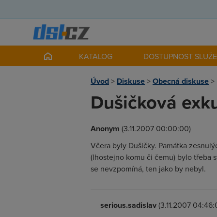
KATALOG
DOSTUPNOST SLUŽ
Úvod
>
Diskuse
>
Obecná diskuse
>
Dušičková exku
Anonym
(3.11.2007 00:00:00)
Včera byly Dušičky. Památka zesnulých
(lhostejno komu či čemu) bylo třeba
se nevzpomíná, ten jako by nebyl.
serious.sadislav
(3.11.2007 04:46: