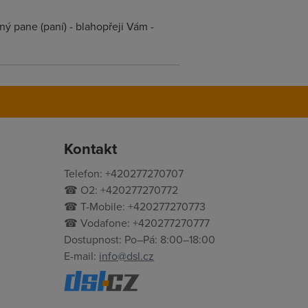
ý pane (paní) - blahopřeji Vám -
Kontakt
Telefon: +420277270707
☎ O2: +420277270772
☎ T-Mobile: +420277270773
☎ Vodafone: +420277270777
Dostupnost: Po–Pá: 8:00–18:00
E-mail:
info@dsl.cz