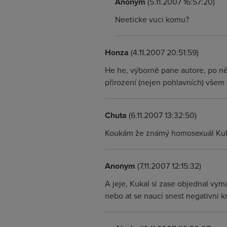
Anonym
(5.11.2007 16:57:20)
Neeticke vuci komu?
Honza
(4.11.2007 20:51:59)
He he, výborně pane autore, po n
přirození (nejen pohlavních) všem
Chuta
(6.11.2007 13:32:50)
Koukám že známý homosexuál Kukal 
Anonym
(7.11.2007 12:15:32)
A jeje, Kukal si zase objednal vym
nebo at se nauci snest negativni k