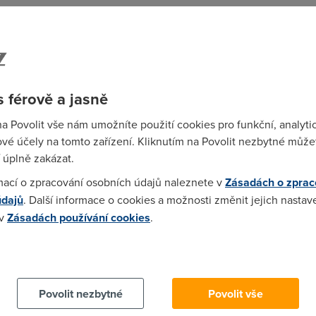
ematorium.cz nejdřív sem si myslel že si dělaj prdel.....
 férově a jasně
na Povolit vše nám umožníte použití cookies pro funkční, analyti
vé účely na tomto zařízení. Kliknutím na Povolit nezbytné můžet
ci, tak proč toho nevyužít ;-))
 úplně zakázat.
mací o zpracování osobních údajů naleznete v
Zásadách o zprac
údajů
. Další informace o cookies a možnosti změnit jejich nastav
 v
Zásadách používání cookies
.
ti, seriousi.sadislave, precti si Bravicko, ju?
 cookies chcete dozvědět více, další podrobnosti najdete na t
 legraci a nadsázce, že?
Povolit nezbytné
Povolit vše