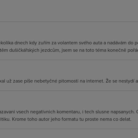
ěkolika dnech kdy zuřím za volantem svého auta a nadávám do p
 těm dušičkářských jezdcům, jsem se na toto téma konečně pořád
už zase píše nebetyčné pitomosti na internet. Že se nestydí a
azavani vsech negativnich komentaru, i tech slusne napsanych. Co
ritiku. Krome toho autor jeho formatu tu proste nema co delat.