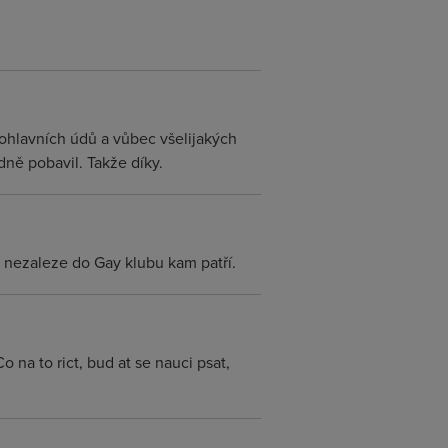
ohlavních údů a vůbec všelijakých
ně pobavil. Takže díky.
 nezaleze do Gay klubu kam patří.
 na to rict, bud at se nauci psat,