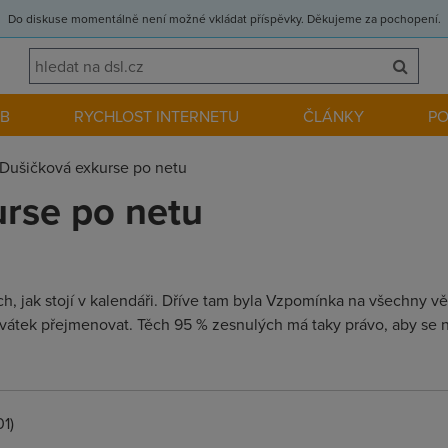
Do diskuse momentálně není možné vkládat příspěvky. Děkujeme za pochopení.
EB
RYCHLOST INTERNETU
ČLÁNKY
P
Dušičková exkurse po netu
rse po netu
, jak stojí v kalendáři. Dříve tam byla Vzpomínka na všechny věr
 svátek přejmenovat. Těch 95 % zesnulých má taky právo, aby se
01)