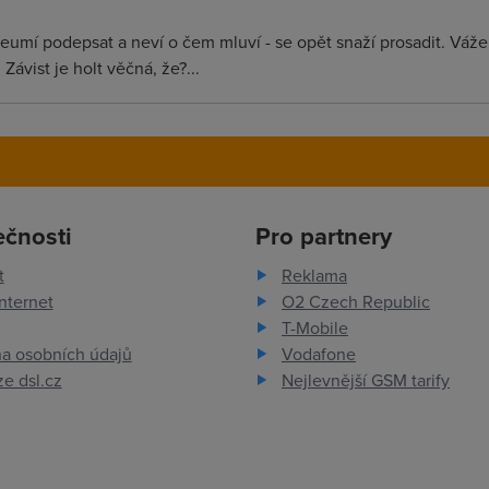
umí podepsat a neví o čem mluví - se opět snaží prosadit. Vážen
 Závist je holt věčná, že?...
ečnosti
Pro partnery
t
Reklama
nternet
O2 Czech Republic
T-Mobile
a osobních údajů
Vodafone
e dsl.cz
Nejlevnější GSM tarify