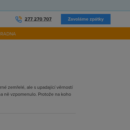
277 270 707
Zavoláme zpátky
ORADNA
né zemřelé, ale s upadající věrností
 na ně vzpomenulo. Protože na koho