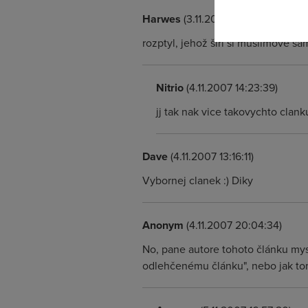
Harwes
(3.11.2007 10:28:38)
rozptyl, jehož šíři si muslimové sa
Nitrio
(4.11.2007 14:23:39)
jj tak nak vice takovychto clanku.
Dave
(4.11.2007 13:16:11)
Vybornej clanek :) Diky
Anonym
(4.11.2007 20:04:34)
No, pane autore tohoto článku mysl
odlehčenému článku", nebo jak tom