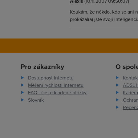
Alexis
(10.11.2007 09:50:07)
Koukám, že někdo, kdo se ani ne
prokázal(a) jste svojí inteligenci.
Pro zákazníky
O spol
Dostupnost internetu
Kontak
Měření rychlosti internetu
ADSL I
FAQ - často kladené otázky
Kariéra
Slovník
Ochran
Recenz