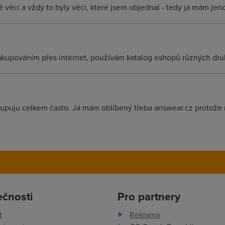
ě věcí a vždy to byly věci, které jsem objednal - tedy já mám je
kupováním přes internet, používám katalog eshopů různých druhů
upuju celkem často. Já mám oblíbený třeba answear.cz protože 
ečnosti
Pro partnery
t
Reklama