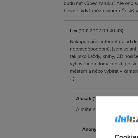
budu mít vůbec záruku? Ale ono si t
hlavně ,když můžu vyberu Český vý
Lex
(10.11.2007 09:40:43)
Nakupuji přes internet už od do
nepravděpodobné, jsem se ani j
tak jako každý, knihy, CD nosič
vybavení do domácnosti, po služ
městem a něco vybírat v kamenn
:-(
Alesak
(10.11.2007 22:52:43)
A máte nějaké skušenosti s n
Anonym
(11.11.2007 07:38:
Cookies