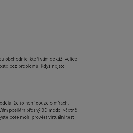
ou obchodníci kteří vám dokáži velice
rosto bez problémů. Když nejste
seděla, že to není pouze o mírách.
ti Vám posílám přesný 3D model včetně
ste poté mohl provést virtuální test