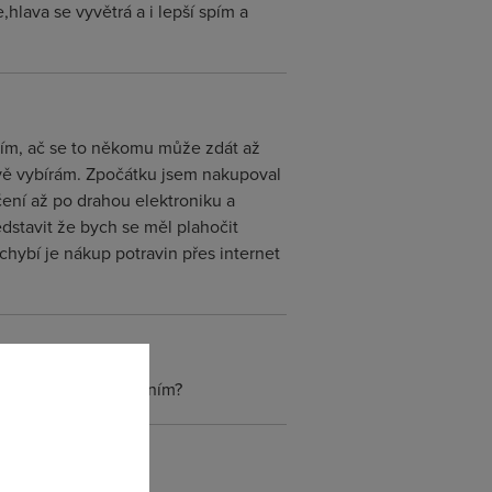
hlava se vyvětrá a i lepší spím a
atím, ač se to někomu může zdát až
ivě vybírám. Zpočátku jsem nakupoval
čení až po drahou elektroniku a
dstavit že bych se měl plahočit
hybí je nákup potravin přes internet
e to s daní a proclením?