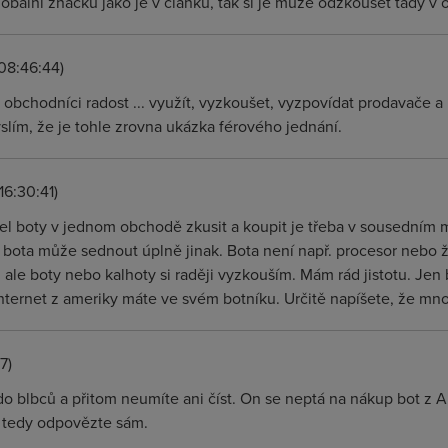
obální značku jako je v článku, tak si je může odzkoušet tady v o
 08:46:44)
 obchodníci radost ... využít, vyzkoušet, vyzpovídat prodavače a p
slím, že je tohle zrovna ukázka férového jednání.
16:30:41)
el boty v jednom obchodě zkusit a koupit je třeba v sousedním 
bota může sednout úplně jinak. Bota není např. procesor nebo žár
 ale boty nebo kalhoty si raději vyzkouším. Mám rád jistotu. Jen 
ternet z ameriky máte ve svém botníku. Určitě napíšete, že mno
7)
 blbců a přitom neumíte ani číst. On se neptá na nákup bot z A
i tedy odpovězte sám.