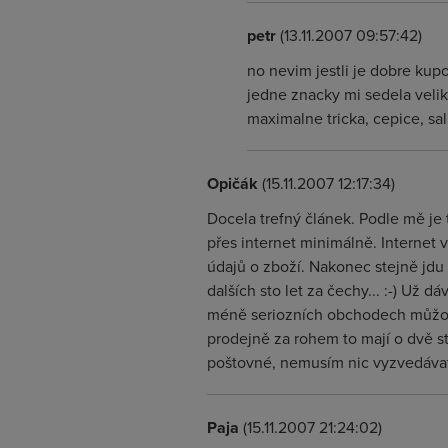
petr
(13.11.2007 09:57:42)
no nevim jestli je dobre kup
jedne znacky mi sedela velik
maximalne tricka, cepice, sa
Opičák
(15.11.2007 12:17:34)
Docela trefný článek. Podle mě je 
přes internet minimálně. Internet 
údajů o zboží. Nakonec stejně jd
dalších sto let za čechy... :-) Už 
méně seriozních obchodech můžou l
prodejně za rohem to mají o dvě sta
poštovné, nemusím nic vyzvedávat 
Paja
(15.11.2007 21:24:02)