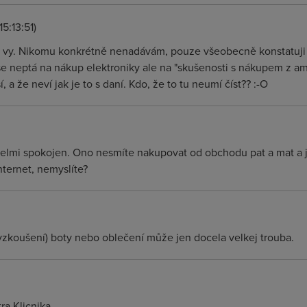
15:13:51)
 vy. Nikomu konkrétně nenadávám, pouze všeobecně konstatuji 
e neptá na nákup elektroniky ale na "skušenosti s nákupem z ame
 a že neví jak je to s daní. Kdo, že to tu neumí číst?? :-O
lmi spokojen. Ono nesmíte nakupovat od obchodu pat a mat a jim
nternet, nemyslíte?
yzkoušení) boty nebo oblečení může jen docela velkej trouba.
tra Klicnika