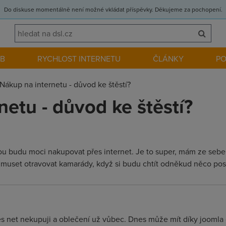
Do diskuse momentálně není možné vkládat příspěvky. Děkujeme za pochopení.
EB
RYCHLOST INTERNETU
ČLÁNKY
P
Nákup na internetu - důvod ke štěstí?
etu - důvod ke štěstí?
rou budu moci nakupovat přes internet. Je to super, mám ze sebe 
 muset otravovat kamarády, když si budu chtít odněkud něco posl
es net nekupuji a oblečení už vůbec. Dnes může mít díky jooml