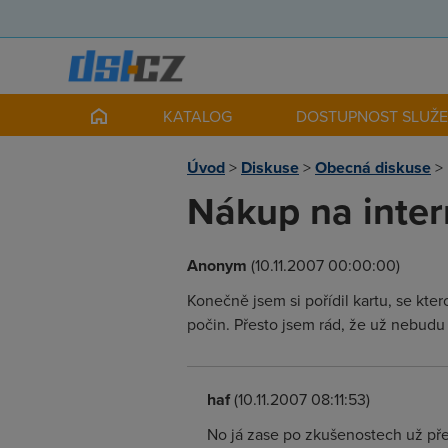
KATALOG
DOSTUPNOST SLUŽ
Úvod
>
Diskuse
>
Obecná diskuse
>
Nákup na intern
Anonym
(10.11.2007 00:00:00)
Konečně jsem si pořídil kartu, se kte
počin. Přesto jsem rád, že už nebudu
haf
(10.11.2007 08:11:53)
No já zase po zkušenostech už př