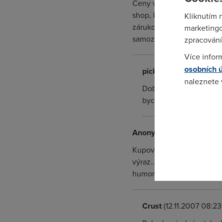
Ceny v U.S. jsou uváděné 
shop, který ti to k nám po
Kliknutím 
zárukou, pokud jsou jiné 
marketingo
samozřejmě u některých vě
zpracování
Více infor
osobních 
pickyourshoesDOTco
naleznete
Dobry den, ja jsem si b
bych zaplatit u nas to 
Pokud se o
odkazu.
Anonym
(11.11.2007 17:56:
Kupovat boty přes internet
výraz... Bota se přece mu
humorné články. Nebo mysl
Crust
(12.11.2007 08:23