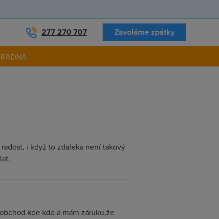
277 270 707
Zavoláme zpátky
ORADNA
radost, i když to zdaleka není takový
at.
a obchod kde kdo a mám záruku,že