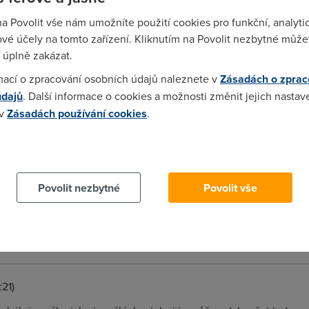
vždy bez daně. U nás ti to lapnou naši celníci a ztaplatíš clo d
šle (některé ti prostě napíšou "do ČR neposíláme"), je tam pár da
na Povolit vše nám umožníte použití cookies pro funkční, analyti
modely pro evropu a jiné pro US, tak bývají občas i problémy s
vé účely na tomto zařízení. Kliknutím na Povolit nezbytné můžet
cí jsou jiné normy v evropě a jiné v americe (typicky cokoliv, c
 úplně zakázat.
mací o zpracování osobních údajů naleznete v
Zásadách o zprac
údajů
. Další informace o cookies a možnosti změnit jejich nastav
m
(11.11.2007 18:28:00)
 v
Zásadách používání cookies
.
oty pres internet z ameriky zakoupil a nemuzu si je vynachvalit. 
i vcetne postovneho, ktere cini do Evropy asi 600,- Asi mam stest
 cookies chcete dozvědět více, další podrobnosti najdete na t
29)
Povolit nezbytné
Povolit vše
 může jen blb. Kupovat je přes internet a ještě k tomu z ameriky 
sí vyzkušet. Nebo snad ne??? Nechat si je poslat poštou z amerik
íte, že je fakt někdo tak blbej?
:21)