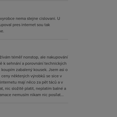
 vyrobce nema stejne cislovani. U
upoval pres internet sou tak
ne.
oužívám téměř nonstop, ale nakupování
adně k sehnání a porovnání technických
 koupím zabalený kousek. Jsem asi o
tí, ceny některých výrobků se sice v
nternetu mají něco za pět táců a v
 nic složitě platit, neplatím balné a
amace nemusím nikam nic posílat...