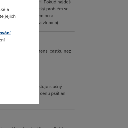
le sazebníku a 19% DPH. Pokud najdeš
lších zádrhelů - klasický problém se
cké a
 mimozáručním servisem no a
e jejich
o pracuje s rádiovýma vlnama)
ování
ení
Zaplatil jsem za ne mensi castku nez
i.
omto
- na to už asi neexistuje slušný
y - o tom snad nemá cenu psát ani