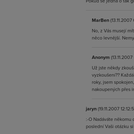
Pokud se jedná o tak gl
MarBen
(13.11.2007
No, z Vás musejí mít
něco levnější. Nemy
Anonym
(13.11.2007 
Už jste někdy zkouš
vyzkoušení?? Každá 
roky, jsem spokojen,
nakoupených přes in
jaryn
(19.11.2007 12:12:5
:-O Nadáváte někomu do
poslední Vaši otázku s