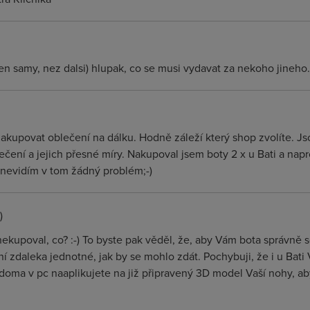
 ten samy, nez dalsi) hlupak, co se musi vydavat za nekoho jineho.
akupovat oblečení na dálku. Hodně záleží který shop zvolíte. Js
čení a jejich přesné míry. Nakupoval jsem boty 2 x u Bati a nap
 nevidím v tom žádný problém;-)
)
 nekupoval, co? :-) To byste pak věděl, že, aby Vám bota správně 
ení zdaleka jednotné, jak by se mohlo zdát. Pochybuji, že i u Ba
 doma v pc naaplikujete na již připravený 3D model Vaší nohy, aby