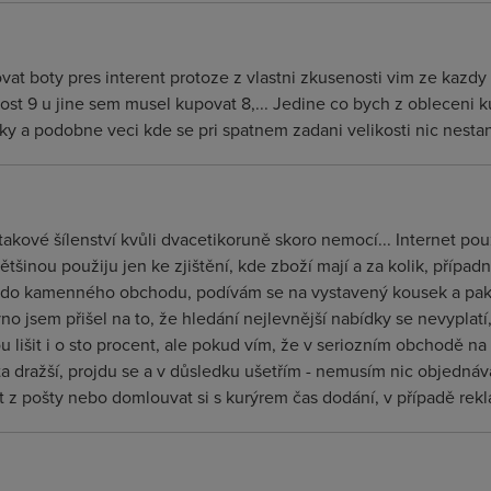
ovat boty pres interent protoze z vlastni zkusenosti vim ze kazdy
ost 9 u jine sem musel kupovat 8,... Jedine co bych z obleceni k
lky a podobne veci kde se pri spatnem zadani velikosti nic nesta
takové šílenství kvůli dvacetikoruně skoro nemocí... Internet p
většinou použiju jen ke zjištění, kde zboží mají a za kolik, příp
u do kamenného obchodu, podívám se na vystavený kousek a pak
dávno jsem přišel na to, že hledání nejlevnější nabídky se nevypla
išit i o sto procent, ale pokud vím, že v seriozním obchodě na i
 dražší, projdu se a v důsledku ušetřím - nemusím nic objednávat,
z pošty nebo domlouvat si s kurýrem čas dodání, v případě rekl