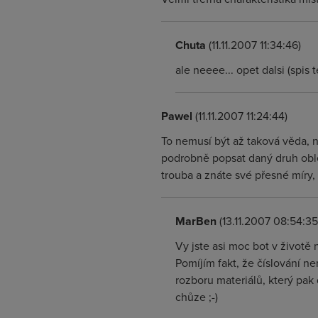
Chuta
(11.11.2007 11:34:46)
ale neeee... opet dalsi (spis
Pawel
(11.11.2007 11:24:44)
To nemusí být až taková věda, n
podrobně popsat daný druh oble
trouba a znáte své přesné míry,
MarBen
(13.11.2007 08:54:35
Vy jste asi moc bot v životě
Pomíjím fakt, že číslování n
rozboru materiálů, který pak
chůze ;-)