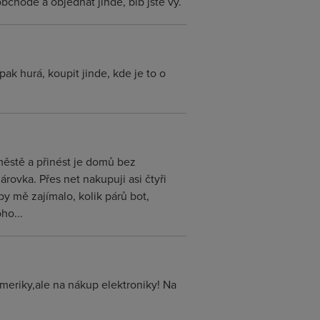
bchodě a objednat jinde, blb jste vy.
ak hurá, koupit jinde, kde je to o
městě a přinést je domů bez
ovka. Přes net nakupuji asi čtyři
by mě zajímalo, kolik párů bot,
ho...
meriky,ale na nákup elektroniky! Na