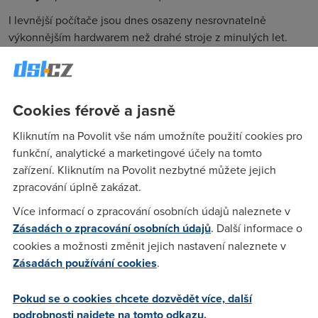
I levnější počítače jsou dnes osazeny nesrovnatelně
výkonnějším hardwarem než drahé stroje z minulých let.
Díky tomu není problém si domů přivést technologii, kterou
dříve využívali jen profesionálové: řeč je o virtualizaci.
Cookies férově a jasně
David
(12.12.2007 00:34:19)
Kliknutím na Povolit vše nám umožníte použití cookies pro
Bože bože, už jen ta první věta: "I levnější počítače jsou
funkční, analytické a marketingové účely na tomto
dnes osazeny nesrovnatelně výkonnějším hardwarem než
zařízení. Kliknutím na Povolit nezbytné můžete jejich
drahé stroje z minulých let." Ano ano, to je pravda, dřív stála
zpracování úplně zakázat.
286ka sto tisíc, teď mám DualCore sestavu klidně za
Více informací o zpracování osobních údajů naleznete v
"dvacku" :-) Tomu se holt říká vývoj :-)
Zásadách o zpracování osobních údajů
. Další informace o
cookies a možnosti změnit jejich nastavení naleznete v
Zásadách používání cookies
.
Jindra
(15.12.2007 20:33:31)
A hlavně, ta dvacka je dnes 1 výplata, ale dřív těch 100 táců
Pokud se o cookies chcete dozvědět více, další
bylo cca 30 výplat. Proto dnes nikdo na PC nešetří a
podrobnosti najdete na tomto odkazu.