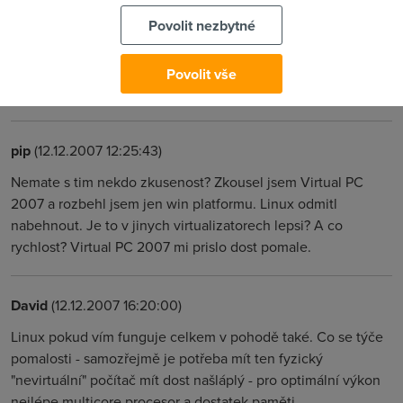
nedokupuje si všechno postupně, ale každý chce komplet
Povolit nezbytné
vybavený PC s LCD, kopírkou, webkamerou a ihned si
nechává zapojit internet. Já začínal od píky, na každej díl se
šetřilo, např. CD-ROM mechanika za dvě výplaty, zvukovka
Povolit vše
za jednu...
pip
(12.12.2007 12:25:43)
Nemate s tim nekdo zkusenost? Zkousel jsem Virtual PC
2007 a rozbehl jsem jen win platformu. Linux odmitl
nabehnout. Je to v jinych virtualizatorech lepsi? A co
rychlost? Virtual PC 2007 mi prislo dost pomale.
David
(12.12.2007 16:20:00)
Linux pokud vím funguje celkem v pohodě také. Co se týče
pomalosti - samozřejmě je potřeba mít ten fyzický
"nevirtuální" počítač mít dost našláplý - pro optimální výkon
nejlépe multicore procesor a dostatek paměti.