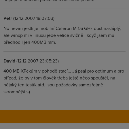
Petr
(12.12.2007 18:07:03)
No nevím jestli je mobilní Celeron M 1.6 GHz dost našláplý,
ale winxp mi v linuxu jede velice svižně i když jsem mu
předhodil jen 400MB ram.
David
(12.12.2007 23:05:23)
400 MB XPčkům v pohodě stačí... Já psal pro optimum a pro
případ, že by v tom člověk třeba ještě něco spouštěl, na
nějaký ten testík atd. jsou požadavky samozřejmě
skromnější :-)