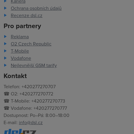
Kariéra
Ochrana osobních údajů
Recenze dsl.cz
Pro partnery
Reklama
O2 Czech Republic
T-Mobile
Vodafone
Nejlevnější GSM tarify
Kontakt
Telefon: +420277270707
☎ O2: +420277270772
☎ T-Mobile: +420277270773
☎ Vodafone: +420277270777
Dostupnost: Po–Pá: 8:00–18:00
E-mail:
info@dsl.cz