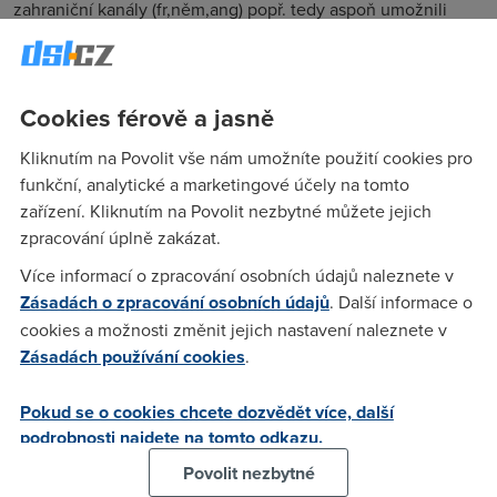
zahraniční kanály (fr,něm,ang) popř. tedy aspoň umožnili
přepnout zvukou stopu na originální +Zavést volbu zapnutí
cizojazyčných titulků k pořadům (čím více jazyků tím lépe
pochopitelně) . O2 by se tak dostalo do pozice
Cookies férově a jasně
posykytovatele "televize", který pomáhá vzdělávat. Myslím,
že takové titulky by zrovna drahé nebyly a myslím, že by to
Kliknutím na Povolit vše nám umožníte použití cookies pro
určitě hodně lidé přilákalo. Původně jsem to chtěl poslat
funkční, analytické a marketingové účely na tomto
přímo o2, ale tady to bude asi lepší, zjistit jestli jsem s
zařízení. Kliknutím na Povolit nezbytné můžete jejich
takovým přáním samotný anebo je nás více :) Přece jen, je to
zpracování úplně zakázat.
interaktivní TV, tak by myslím, měla nabízet nějaké ty
Více informací o zpracování osobních údajů naleznete v
interaktivnější prvky.
Zásadách o zpracování osobních údajů
. Další informace o
cookies a možnosti změnit jejich nastavení naleznete v
Zásadách používání cookies
.
Anonym
(15.12.2007 21:55:53)
Problém je v tom,že O2 pouze šíří TV program,který koupí
Pokud se o cookies chcete dozvědět více, další
od výrobce (TV stanice),takže duální zvuk, titulky atd. jsou
podrobnosti najdete na tomto odkazu.
záležitost TV stanice,nikoliv O2.A rozšíření programové
Povolit nezbytné
nabídky nebude problém technický,ale právní a finanční