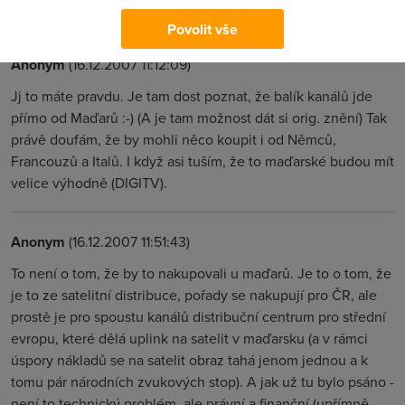
(autorská práva a licenční poplatky za vysílání).
Povolit vše
Anonym
(16.12.2007 11:12:09)
Jj to máte pravdu. Je tam dost poznat, že balík kanálů jde
přímo od Maďarů :-) (A je tam možnost dát si orig. znění) Tak
právě doufám, že by mohli něco koupit i od Němců,
Francouzů a Italů. I když asi tuším, že to maďarské budou mít
velice výhodně (DIGITV).
Anonym
(16.12.2007 11:51:43)
To není o tom, že by to nakupovali u maďarů. Je to o tom, že
je to ze satelitní distribuce, pořady se nakupují pro ČR, ale
prostě je pro spoustu kanálů distribuční centrum pro střední
evropu, které dělá uplink na satelit v maďarsku (a v rámci
úspory nákladů se na satelit obraz tahá jenom jednou a k
tomu pár národních zvukových stop). A jak už tu bylo psáno -
není to technický problém, ale právní a finanční (upřímně