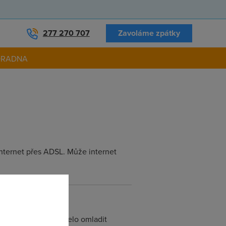
277 270 707
Zavoláme zpátky
ORADNA
internet přes ADSL. Může internet
ti O2. Asi by to chtelo omladit