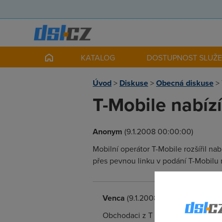
KATALOG
DOSTUPNOST SLUŽ
Úvod
>
Diskuse
>
Obecná diskuse
>
T-Mobile nabíz
Anonym
(9.1.2008 00:00:00)
Mobilní operátor T-Mobile rozšířil n
přes pevnou linku v podání T-Mobilu
Venca
(9.1.2008 10:18:24)
Obchodaci z T budou mit chvili poc