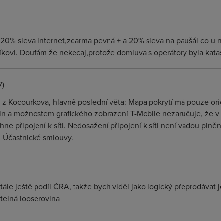
 20% sleva internet,zdarma pevná + a 20% sleva na paušál co u
slíkovi. Doufám že nekecaj,protože domluva s operátory byla kata
7)
ko z Kocourkova, hlavně poslední věta: Mapa pokrytí má pouze or
vln a možnostem grafického zobrazení T-Mobile nezaručuje, že v
ne připojení k síti. Nedosažení připojení k síti není vadou plně
d Účastnické smlouvy.
tále ještě podíl ČRA, takže bych viděl jako logický přeprodávat 
telná looserovina