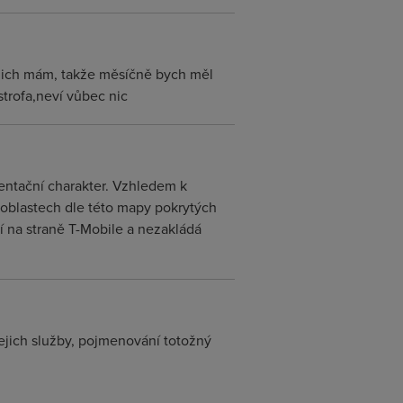
 nich mám, takže měsíčně bych měl
strofa,neví vůbec nic
ientační charakter. Vzhledem k
 oblastech dle této mapy pokrytých
ní na straně T-Mobile a nezakládá
jejich služby, pojmenování totožný