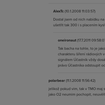
AlexTc
(10.1.2008 11:03:57)
Dostal jsem od nich nabídku na
ušetřit tak 300 i s placením ky
oneironaut
(17.7.2011 09:58:0
Tak bacha na tohle, to je ja
charakteru šíření rádiových 
signálem Účastník vždy dosáh
právo Účastníka odstoupit o
polarbear
(11.1.2008 11:56:42)
jelikož pokud vim, tak v TMO maj s
jako O2 neumim pochopit, neuvěři