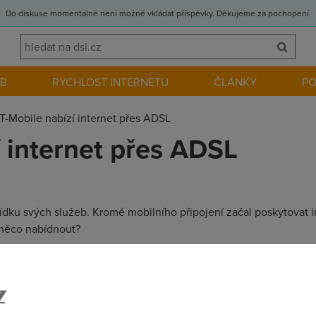
Do diskuse momentálně není možné vkládat příspěvky. Děkujeme za pochopení.
EB
RYCHLOST INTERNETU
ČLÁNKY
P
T-Mobile nabízí internet přes ADSL
í internet přes ADSL
abídku svých služeb. Kromě mobilního připojení začal poskytovat 
 něco nabídnout?
it ze maj co prodavat, T z toho bude mit kulovy a kapsu si namas