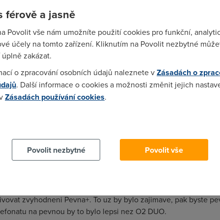
ze tam chcip pes. O jejich Marketingu ani nemluvim. Ten panace
 férově a jasně
ema peti dementama, ale porad vari z vody. Bombasticky reklamy z
na Povolit vše nám umožníte použití cookies pro funkční, analyti
vé účely na tomto zařízení. Kliknutím na Povolit nezbytné můžet
 úplně zakázat.
mací o zpracování osobních údajů naleznete v
Zásadách o zprac
L+V :D a jeste udelali chybu kdyz prekopirovavali podminky FUP
údajů
. Další informace o cookies a možnosti změnit jejich nastav
 v
Zásadách používání cookies
.
 cookies chcete dozvědět více, další podrobnosti najdete na t
e smeji zakaznikovi, kdyz se rozejdou domu, O2 se jeste navic
en zavislakum na O2. Jirka
Povolit nezbytné
Povolit vše
vou vec, a to ze k smlouve si muzete aktivovat tohle ADSL s 
vovat zvyhodneni Pevna+. To uz by bylo zajimave, pak byste pev
elefonatu na pevnou by to bylo lepsi nez O2 DUO.