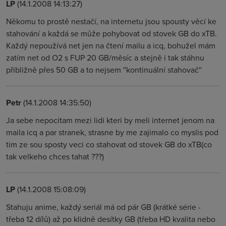
LP
(14.1.2008 14:13:27)
Někomu to prostě nestačí, na internetu jsou spousty věcí ke
stahování a každá se může pohybovat od stovek GB do xTB.
Každý nepoužívá net jen na čtení mailu a icq, bohužel mám
zatím net od O2 s FUP 20 GB/měsíc a stejně i tak stáhnu
přibližně přes 50 GB a to nejsem ''kontinuální stahovač''
Petr
(14.1.2008 14:35:50)
Ja sebe nepocitam mezi lidi kteri by meli internet jenom na
maila icq a par stranek, strasne by me zajimalo co myslis pod
tim ze sou sposty veci co stahovat od stovek GB do xTB(co
tak velkeho chces tahat ???)
LP
(14.1.2008 15:08:09)
Stahuju anime, každý seriál má od pár GB (krátké série -
třeba 12 dílů) až po klidně desítky GB (třeba HD kvalita nebo