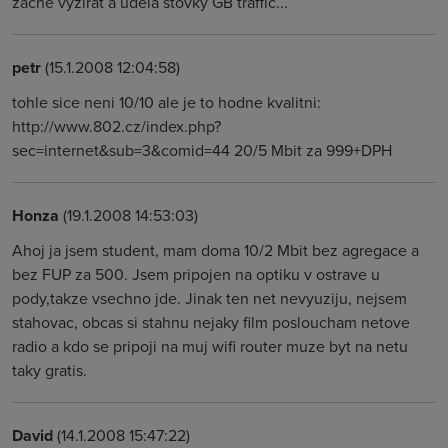
zacne vyzirat a udela stovky GB traffic...
petr
(15.1.2008 12:04:58)
tohle sice neni 10/10 ale je to hodne kvalitni:
http://www.802.cz/index.php?
sec=internet&sub=3&comid=44 20/5 Mbit za 999+DPH
Honza
(19.1.2008 14:53:03)
Ahoj ja jsem student, mam doma 10/2 Mbit bez agregace a
bez FUP za 500. Jsem pripojen na optiku v ostrave u
pody,takze vsechno jde. Jinak ten net nevyuziju, nejsem
stahovac, obcas si stahnu nejaky film posloucham netove
radio a kdo se pripoji na muj wifi router muze byt na netu
taky gratis.
David
(14.1.2008 15:47:22)