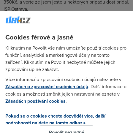
350Kč, a verte ze jsem jeste u nekterych pripadu dost pridal.
ISP Ostrava.
MartinCz
(14.1.2008 09:54:18)
Cookies férově a jasně
Podle mych zkusenosti by pruemrnemu uzivateli (vcetne
stredoskolaka pripravujciiho se na vaucovani) stacil 1Mbit
Kliknutím na Povolit vše nám umožníte použití cookies pro
up/down za castku 200 Kc. Az toho dosahneme, bude to
funkční, analytické a marketingové účely na tomto
strednedobe pouzitelne.
zařízení. Kliknutím na Povolit nezbytné můžete jejich
zpracování úplně zakázat.
Více informací o zpracování osobních údajů naleznete v
Radek
(14.1.2008 10:50:37)
Zásadách o zpracování osobních údajů
. Další informace o
Ty bys dělal poskytovatele za 200kc/mes? Budes jezdit
cookies a možnosti změnit jejich nastavení naleznete v
favoritem do smrti s takovou:)
Zásadách používání cookies
.
Pokud se o cookies chcete dozvědět více, další
nemam
(14.1.2008 14:57:28)
podrobnosti najdete na tomto odkazu.
pokud ten megabit za 200,- proda v agregaci 1:100 vydela v
Povolit nezbytné