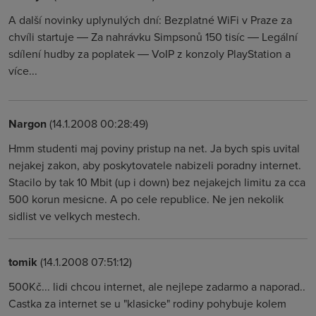
A další novinky uplynulých dní: Bezplatné WiFi v Praze za
chvíli startuje ― Za nahrávku Simpsonů 150 tisíc ― Legální
sdílení hudby za poplatek ― VoIP z konzoly PlayStation a
více...
Nargon
(14.1.2008 00:28:49)
Hmm studenti maj poviny pristup na net. Ja bych spis uvital
nejakej zakon, aby poskytovatele nabizeli poradny internet.
Stacilo by tak 10 Mbit (up i down) bez nejakejch limitu za cca
500 korun mesicne. A po cele republice. Ne jen nekolik
sidlist ve velkych mestech.
tomik
(14.1.2008 07:51:12)
500Kč... lidi chcou internet, ale nejlepe zadarmo a naporad..
Castka za internet se u "klasicke" rodiny pohybuje kolem