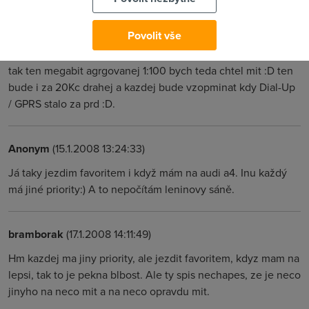
pohode
Povolit vše
Honza
(15.1.2008 10:45:56)
tak ten megabit agrgovanej 1:100 bych teda chtel mit :D ten
bude i za 20Kc drahej a kazdej bude vzopminat kdy Dial-Up
/ GPRS stalo za prd :D.
Anonym
(15.1.2008 13:24:33)
Já taky jezdim favoritem i když mám na audi a4. Inu každý
má jiné priority:) A to nepočítám leninovy sáně.
bramborak
(17.1.2008 14:11:49)
Hm kazdej ma jiny priority, ale jezdit favoritem, kdyz mam na
lepsi, tak to je pekna blbost. Ale ty spis nechapes, ze je neco
jinyho na neco mit a na neco opravdu mit.