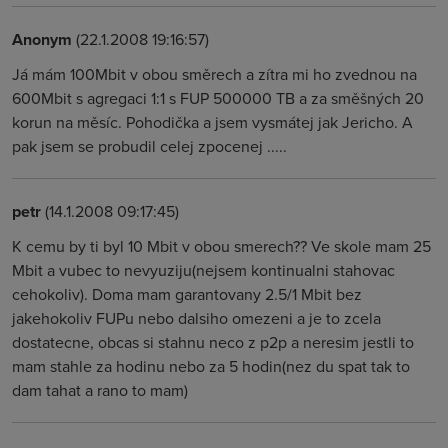
Anonym
(22.1.2008 19:16:57)
Já mám 100Mbit v obou směrech a zítra mi ho zvednou na
600Mbit s agregaci 1:1 s FUP 500000 TB a za směšných 20
korun na měsíc. Pohodička a jsem vysmátej jak Jericho. A
pak jsem se probudil celej zpocenej .....
petr
(14.1.2008 09:17:45)
K cemu by ti byl 10 Mbit v obou smerech?? Ve skole mam 25
Mbit a vubec to nevyuziju(nejsem kontinualni stahovac
cehokoliv). Doma mam garantovany 2.5/1 Mbit bez
jakehokoliv FUPu nebo dalsiho omezeni a je to zcela
dostatecne, obcas si stahnu neco z p2p a neresim jestli to
mam stahle za hodinu nebo za 5 hodin(nez du spat tak to
dam tahat a rano to mam)