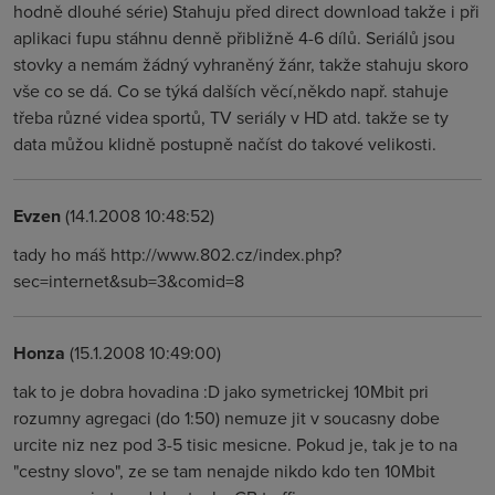
hodně dlouhé série) Stahuju před direct download takže i při
aplikaci fupu stáhnu denně přibližně 4-6 dílů. Seriálů jsou
stovky a nemám žádný vyhraněný žánr, takže stahuju skoro
vše co se dá. Co se týká dalších věcí,někdo např. stahuje
třeba různé videa sportů, TV seriály v HD atd. takže se ty
data můžou klidně postupně načíst do takové velikosti.
Evzen
(14.1.2008 10:48:52)
tady ho máš http://www.802.cz/index.php?
sec=internet&sub=3&comid=8
Honza
(15.1.2008 10:49:00)
tak to je dobra hovadina :D jako symetrickej 10Mbit pri
rozumny agregaci (do 1:50) nemuze jit v soucasny dobe
urcite niz nez pod 3-5 tisic mesicne. Pokud je, tak je to na
"cestny slovo", ze se tam nenajde nikdo kdo ten 10Mbit