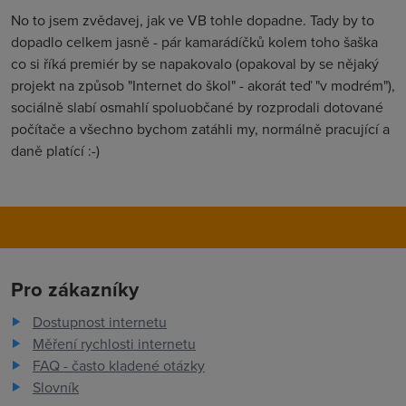
No to jsem zvědavej, jak ve VB tohle dopadne. Tady by to
dopadlo celkem jasně - pár kamarádíčků kolem toho šaška
co si říká premiér by se napakovalo (opakoval by se nějaký
projekt na způsob "Internet do škol" - akorát teď "v modrém"),
sociálně slabí osmahlí spoluobčané by rozprodali dotované
počítače a všechno bychom zatáhli my, normálně pracující a
daně platící :-)
Pro zákazníky
Dostupnost internetu
Měření rychlosti internetu
FAQ - často kladené otázky
Slovník