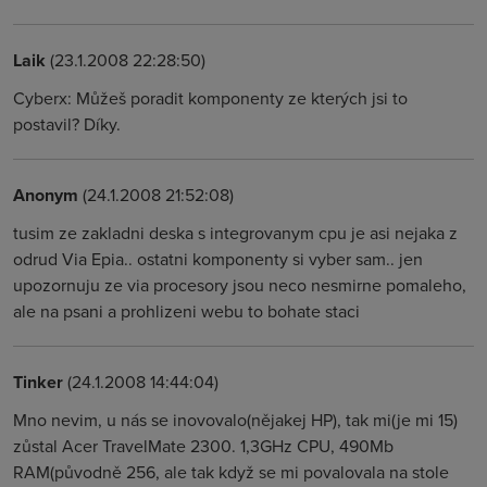
Laik
(23.1.2008 22:28:50)
Cyberx: Můžeš poradit komponenty ze kterých jsi to
postavil? Díky.
Anonym
(24.1.2008 21:52:08)
tusim ze zakladni deska s integrovanym cpu je asi nejaka z
odrud Via Epia.. ostatni komponenty si vyber sam.. jen
upozornuju ze via procesory jsou neco nesmirne pomaleho,
ale na psani a prohlizeni webu to bohate staci
Tinker
(24.1.2008 14:44:04)
Mno nevim, u nás se inovovalo(nějakej HP), tak mi(je mi 15)
zůstal Acer TravelMate 2300. 1,3GHz CPU, 490Mb
RAM(původně 256, ale tak když se mi povalovala na stole