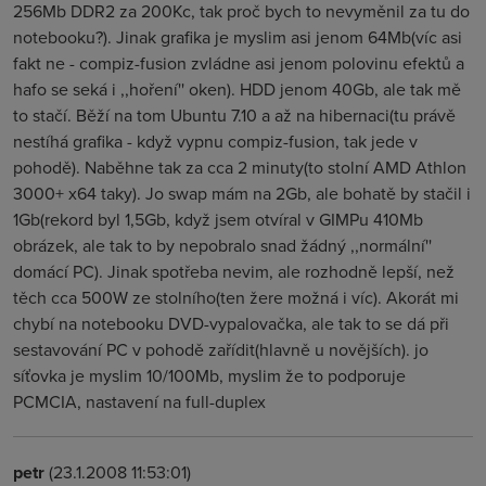
256Mb DDR2 za 200Kc, tak proč bych to nevyměnil za tu do
notebooku?). Jinak grafika je myslim asi jenom 64Mb(víc asi
fakt ne - compiz-fusion zvládne asi jenom polovinu efektů a
hafo se seká i ,,hoření'' oken). HDD jenom 40Gb, ale tak mě
to stačí. Běží na tom Ubuntu 7.10 a až na hibernaci(tu právě
nestíhá grafika - když vypnu compiz-fusion, tak jede v
pohodě). Naběhne tak za cca 2 minuty(to stolní AMD Athlon
3000+ x64 taky). Jo swap mám na 2Gb, ale bohatě by stačil i
1Gb(rekord byl 1,5Gb, když jsem otvíral v GIMPu 410Mb
obrázek, ale tak to by nepobralo snad žádný ,,normální''
domácí PC). Jinak spotřeba nevim, ale rozhodně lepší, než
těch cca 500W ze stolního(ten žere možná i víc). Akorát mi
chybí na notebooku DVD-vypalovačka, ale tak to se dá při
sestavování PC v pohodě zařídit(hlavně u novějších). jo
síťovka je myslim 10/100Mb, myslim že to podporuje
PCMCIA, nastavení na full-duplex
petr
(23.1.2008 11:53:01)