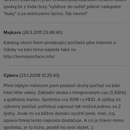
zprávy,že z Indie brzy "vytáhne do světa",pěkně nadupané
"buky" a za velmi,velmi lacino..Tak nevím?
Majkara
(28.5.2011 23:48:40)
Katalog všech firem prodávající počítače přes internet a
články na toto téma najdete také na
http://levnepocitace.info/
Cyberx
(23.1.2008 13:25:43)
Před nějkým měsícem jsem postavil druhý počítač na bázi
Intel little valley. Základní deska s integrovaným cpu (1,3GHz)
a grafickou kartou. Spotřeba cca 30W i s HDD. A zjišťuji že
výkonný počítač potřebuji zapnout tak možná jednou za 2
týdny. Jinak mi na běžné domácí využití (web, mail, icq,
úprava fotek) tento naprosto dostačuje. A co je hlavní mimo
spotřebu, je to ticho, prostě ho není slyšet. :)