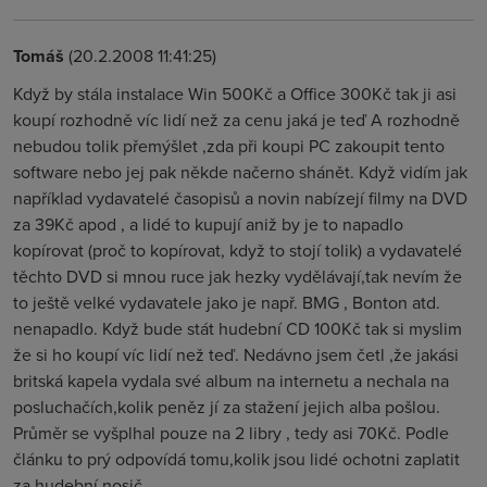
Tomáš
(20.2.2008 11:41:25)
Když by stála instalace Win 500Kč a Office 300Kč tak ji asi
koupí rozhodně víc lidí než za cenu jaká je teď A rozhodně
nebudou tolik přemýšlet ,zda při koupi PC zakoupit tento
software nebo jej pak někde načerno shánět. Když vidím jak
například vydavatelé časopisů a novin nabízejí filmy na DVD
za 39Kč apod , a lidé to kupují aniž by je to napadlo
kopírovat (proč to kopírovat, když to stojí tolik) a vydavatelé
těchto DVD si mnou ruce jak hezky vydělávají,tak nevím že
to ještě velké vydavatele jako je např. BMG , Bonton atd.
nenapadlo. Když bude stát hudební CD 100Kč tak si myslim
že si ho koupí víc lidí než teď. Nedávno jsem četl ,že jakási
britská kapela vydala své album na internetu a nechala na
posluchačích,kolik peněz jí za stažení jejich alba pošlou.
Průměr se vyšplhal pouze na 2 libry , tedy asi 70Kč. Podle
článku to prý odpovídá tomu,kolik jsou lidé ochotni zaplatit
za hudební nosič.