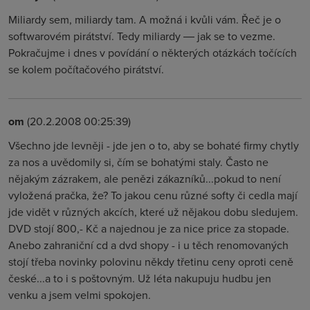
Miliardy sem, miliardy tam. A možná i kvůli vám. Řeč je o
softwarovém pirátství. Tedy miliardy ― jak se to vezme.
Pokračujme i dnes v povídání o některých otázkách točících
se kolem počítačového pirátství.
om
(20.2.2008 00:25:39)
Všechno jde levněji - jde jen o to, aby se bohaté firmy chytly
za nos a uvědomily si, čím se bohatými staly. Často ne
nějakým zázrakem, ale penězi zákazníků...pokud to není
vyložená pračka, že? To jakou cenu různé softy či cedla mají
jde vidět v různých akcích, které už nějakou dobu sledujem.
DVD stojí 800,- Kč a najednou je za nice price za stopade.
Anebo zahraniční cd a dvd shopy - i u těch renomovaných
stojí třeba novinky polovinu někdy třetinu ceny oproti ceně
české...a to i s poštovným. Už léta nakupuju hudbu jen
venku a jsem velmi spokojen.