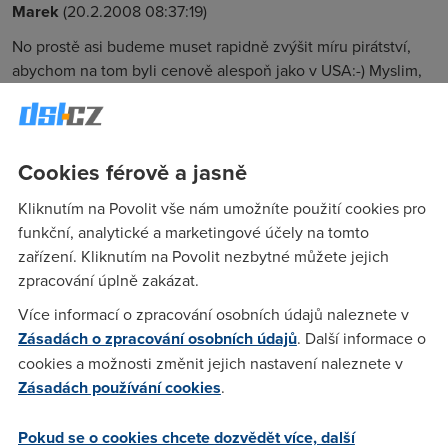
Marek
(20.2.2008 08:37:19)
No prostě asi budeme muset rapidně zvýšit míru pirátství,
abychom na tom byli cenově alespoň jako v USA:-) Myslim,
že amíci by taky stahovali všude možně, kdyby je software
stál stejně jako nás tady v ČR:-)
Cookies férově a jasně
Laik
(20.2.2008 10:13:15)
Kliknutím na Povolit vše nám umožníte použití cookies pro
Wokna mám legální, ale office se mi kupovat nechtělo (a
funkční, analytické a marketingové účely na tomto
krást už vůbec ne ), tak používám OpenOffice. Ale za těch
zařízení. Kliknutím na Povolit nezbytné můžete jejich
cca 1600,- peněz bych je asi koupil. Existuje ta možnost
zpracování úplně zakázat.
ještě vůbec?
Více informací o zpracování osobních údajů naleznete v
Zásadách o zpracování osobních údajů
. Další informace o
melich1
(27.2.2008 15:36:42)
cookies a možnosti změnit jejich nastavení naleznete v
Zásadách používání cookies
.
Ano existuje, v TS Bohemia dokonce za 1299 Kč s DPH.
Pokud se o cookies chcete dozvědět více, další