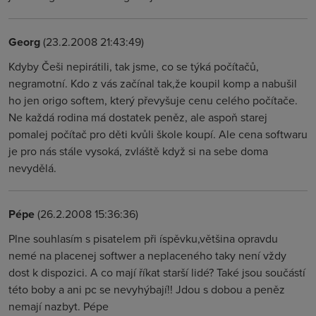
Georg
(23.2.2008 21:43:49)
Kdyby Češi nepirátili, tak jsme, co se týká počítačů,
negramotní. Kdo z vás začínal tak,že koupil komp a nabušil
ho jen origo softem, který převyšuje cenu celého počítače.
Ne každá rodina má dostatek peněz, ale aspoň starej
pomalej počítač pro děti kvůli škole koupí. Ale cena softwaru
je pro nás stále vysoká, zvláště když si na sebe doma
nevydělá.
Pépe
(26.2.2008 15:36:36)
Plne souhlasím s pisatelem při íspěvku,většina opravdu
nemé na placenej softwer a neplaceného taky není vždy
dost k dispozici. A co mají říkat starší lidé? Také jsou součástí
této boby a ani pc se nevyhýbají!! Jdou s dobou a peněz
nemají nazbyt. Pépe