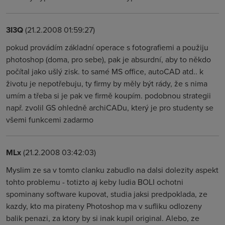
3I3Q
(21.2.2008 01:59:27)
pokud provádím základní operace s fotografiemi a použiju
photoshop (doma, pro sebe), pak je absurdní, aby to někdo
počítal jako ušlý zisk. to samé MS office, autoCAD atd.. k
životu je nepotřebuju, ty firmy by měly být rády, že s nima
umím a třeba si je pak ve firmě koupím. podobnou strategii
např. zvolil GS ohledně archiCADu, který je pro studenty se
všemi funkcemi zadarmo
MLx
(21.2.2008 03:42:03)
Myslim ze sa v tomto clanku zabudlo na dalsi dolezity aspekt
tohto problemu - totizto aj keby ludia BOLI ochotni
spominany software kupovat, studia jaksi predpoklada, ze
kazdy, kto ma pirateny Photoshop ma v sufliku odlozeny
balik penazi, za ktory by si inak kupil original. Alebo, ze