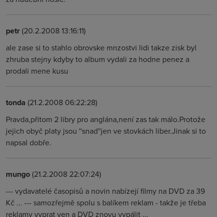
petr
(20.2.2008 13:16:11)
ale zase si to stahlo obrovske mnzostvi lidi takze zisk byl
zhruba stejny kdyby to album vydali za hodne penez a
prodali mene kusu
tonda
(21.2.2008 06:22:28)
Pravda,přitom 2 libry pro anglána,není zas tak málo.Protože
jejich obyč platy jsou ''snad''jen ve stovkách liber.Jinak si to
napsal dobře.
mungo
(21.2.2008 22:07:24)
--- vydavatelé časopisů a novin nabízejí filmy na DVD za 39
Kč ... --- samozřejmě spolu s balíkem reklam - takže je třeba
reklamy vyprat ven a DVD znovu vypálit ...