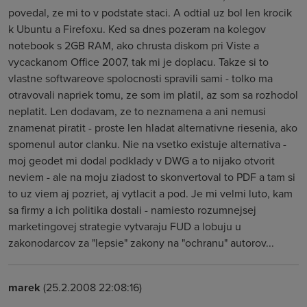
povedal, ze mi to v podstate staci. A odtial uz bol len krocik
k Ubuntu a Firefoxu. Ked sa dnes pozeram na kolegov
notebook s 2GB RAM, ako chrusta diskom pri Viste a
vycackanom Office 2007, tak mi je doplacu. Takze si to
vlastne softwareove spolocnosti spravili sami - tolko ma
otravovali napriek tomu, ze som im platil, az som sa rozhodol
neplatit. Len dodavam, ze to neznamena a ani nemusi
znamenat piratit - proste len hladat alternativne riesenia, ako
spomenul autor clanku. Nie na vsetko existuje alternativa -
moj geodet mi dodal podklady v DWG a to nijako otvorit
neviem - ale na moju ziadost to skonvertoval to PDF a tam si
to uz viem aj pozriet, aj vytlacit a pod. Je mi velmi luto, kam
sa firmy a ich politika dostali - namiesto rozumnejsej
marketingovej strategie vytvaraju FUD a lobuju u
zakonodarcov za "lepsie" zakony na "ochranu" autorov...
marek
(25.2.2008 22:08:16)