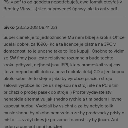
PS: v pdf to od geodeta nepotřebuješ, dwg formát otevřeš v
Bentley View.. :-) sice neprovedeš úpravy, ale to ani v pdf..
pivko
(23.2.2008 08:41:22)
Super clanek je to jednoznacne MS neni blbej a krok s Office
udelal dobre, za 1690,- Kc a ta licence je platna na 3PC v
domacnosti to je unosne take to lide kupuji. Osobne to vidim
ze SW firmy jsou jeste relativne rozumne a bude techto
kroku pribyvat, nejhorsi jsou IFPI, ktery promeskali svuj cas
,to ze nepochopili dobu a porad dokola delaj CD a jen kopou
okolo sebe. Je to stejne jako by vyrobce psacich stroju
zaloval vyrobce lidi ze uz nepisou na stroji ale na PC a tim
prichazi o prodej pasek do stroje :) Proste vydavatelstvi
nenabidla alternativu jak snadno rychle a tim padem i levne
kupovat hudbu. Vydelali by vsichni a ze by nebylo tolik
music shopu by nikoho nemrzelo a ze by prodavacky prisly o
misto ..... vzdyt dnes je prezamestnanost sly by jinam. Ani
jeden argument neni logickej