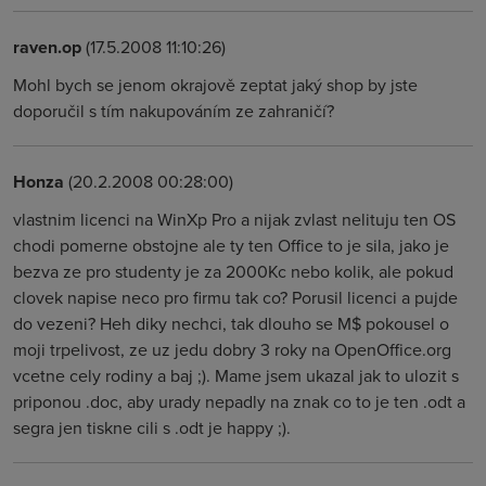
raven.op
(17.5.2008 11:10:26)
Mohl bych se jenom okrajově zeptat jaký shop by jste
doporučil s tím nakupováním ze zahraničí?
Honza
(20.2.2008 00:28:00)
vlastnim licenci na WinXp Pro a nijak zvlast nelituju ten OS
chodi pomerne obstojne ale ty ten Office to je sila, jako je
bezva ze pro studenty je za 2000Kc nebo kolik, ale pokud
clovek napise neco pro firmu tak co? Porusil licenci a pujde
do vezeni? Heh diky nechci, tak dlouho se M$ pokousel o
moji trpelivost, ze uz jedu dobry 3 roky na OpenOffice.org
vcetne cely rodiny a baj ;). Mame jsem ukazal jak to ulozit s
priponou .doc, aby urady nepadly na znak co to je ten .odt a
segra jen tiskne cili s .odt je happy ;).