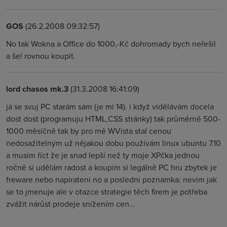
GOS
(26.2.2008 09:32:57)
No tak Wokna a Office do 1000,-Kč dohromady bych neřešil
a šel rovnou koupit.
lord chasos mk.3
(31.3.2008 16:41:09)
já se svuj PC starám sám (je mi 14). i když vidělávám docela
dost dost (programuju HTML,CSS stránky) tak průměrně 500-
1000 měsíčně tak by pro mě WVista stal cenou
nedosažitelným už nějakou dobu používám linux ubuntu 7.10
a musim říct že je snad lepší než ty moje XPčka jednou
ročně si udělám radost a koupim si legálně PC hru zbytek je
freware nebo napirateni no a posledni poznamka: nevim jak
se to jmenuje ale v otazce strategie těch firem je potřeba
zvážit nárůst prodeje snížením cen...