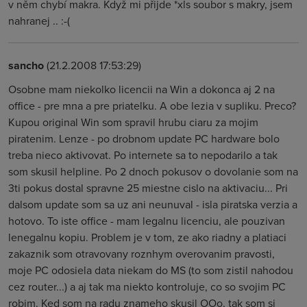
v něm chybí makra. Když mi přijde *xls soubor s makry, jsem
nahranej .. :-(
sancho
(21.2.2008 17:53:29)
Osobne mam niekolko licencii na Win a dokonca aj 2 na
office - pre mna a pre priatelku. A obe lezia v supliku. Preco?
Kupou original Win som spravil hrubu ciaru za mojim
piratenim. Lenze - po drobnom update PC hardware bolo
treba nieco aktivovat. Po internete sa to nepodarilo a tak
som skusil helpline. Po 2 dnoch pokusov o dovolanie som na
3ti pokus dostal spravne 25 miestne cislo na aktivaciu... Pri
dalsom update som sa uz ani neunuval - isla piratska verzia a
hotovo. To iste office - mam legalnu licenciu, ale pouzivan
lenegalnu kopiu. Problem je v tom, ze ako riadny a platiaci
zakaznik som otravovany roznhym overovanim pravosti,
moje PC odosiela data niekam do MS (to som zistil nahodou
cez router...) a aj tak ma niekto kontroluje, co so svojim PC
robim. Ked som na radu znameho skusil OOo, tak som si