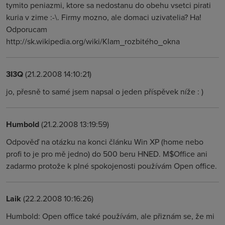
tymito peniazmi, ktore sa nedostanu do obehu vsetci pirati
kuria v zime :-\. Firmy mozno, ale domaci uzivatelia? Ha!
Odporucam
http://sk.wikipedia.org/wiki/Klam_rozbitého_okna
3I3Q
(21.2.2008 14:10:21)
jo, přesně to samé jsem napsal o jeden příspěvek níže : )
Humbold
(21.2.2008 13:19:59)
Odpověď na otázku na konci článku Win XP (home nebo
profi to je pro mě jedno) do 500 beru HNED. M$Office ani
zadarmo protože k plné spokojenosti používám Open office.
Laik
(22.2.2008 10:16:26)
Humbold: Open office také používám, ale přiznám se, že mi