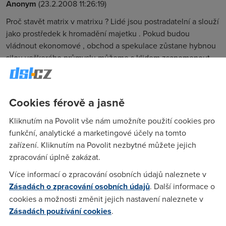
Anonym
(23.2.2008 11:26:19)
Proč stavět matrix v matrixu ? Lidé jsou postradatelní a slouží
jako prostředek k hromadění majetku . Pokud budou
vládnout ekonomové , obchod a spekulace zůstane hybnou
silou veškerého průmyslu můžeme s klidem zsapomenout
na dělníka s virtuálními rucemi a dělníka s náhradními
orgány- utopie je v rozporu s momonem .
Cookies férově a jasně
Anonym
(23.2.2008 11:28:22)
Kliknutím na Povolit vše nám umožníte použití cookies pro
Čeština nás neuživí ....
funkční, analytické a marketingové účely na tomto
zařízení. Kliknutím na Povolit nezbytné můžete jejich
zpracování úplně zakázat.
Anonym
(23.2.2008 12:19:47)
Více informací o zpracování osobních údajů naleznete v
Mas pravdu...jdu se ucit cinsky
Zásadách o zpracování osobních údajů
. Další informace o
cookies a možnosti změnit jejich nastavení naleznete v
Zásadách používání cookies
.
Anonym
(24.2.2008 19:14:28)