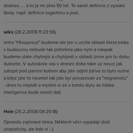
dodnes .... a to je mi přes 50 let. To samé definice z vysoké
školy, např. definice logaritmu a pod..
wikx
(28.2.2008 11:23:56)
imho "Hloupnout" budeme ale jen v urcite oblasti ktera treba
v budoucnu nebude tak potrebna jako nyní a naopak
budeme stale chytrejsi a chytrjesti v oblasti jinne pro tu dobu
dulezite. V autoskole vas v dnesni dobe take uz neuci jak
zatopit pod parnim kotlem aby jste odjeli (drive to bylo nutne
a kdyz jste to neumel tak jste byl povazovan za "negramotu"
- dnes to neplati a myslim si ze v tomto stylu se lidska
inteligence bude menit dal)
Hele
(25.2.2008 08:25:18)
Opravdu zajímavé téma. Některé věci vypadají dost
utopisticky, ale kdo ví :-).