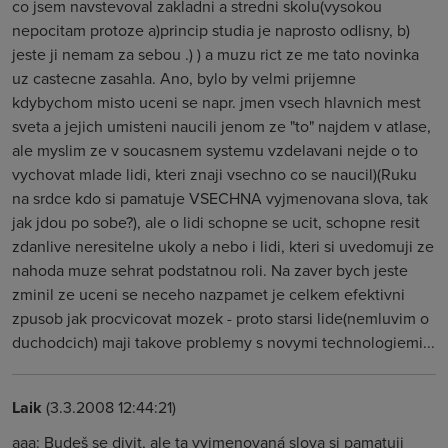
co jsem navstevoval zakladni a stredni skolu(vysokou
nepocitam protoze a)princip studia je naprosto odlisny, b)
jeste ji nemam za sebou .) ) a muzu rict ze me tato novinka
uz castecne zasahla. Ano, bylo by velmi prijemne
kdybychom misto uceni se napr. jmen vsech hlavnich mest
sveta a jejich umisteni naucili jenom ze "to" najdem v atlase,
ale myslim ze v soucasnem systemu vzdelavani nejde o to
vychovat mlade lidi, kteri znaji vsechno co se naucil)(Ruku
na srdce kdo si pamatuje VSECHNA vyjmenovana slova, tak
jak jdou po sobe?), ale o lidi schopne se ucit, schopne resit
zdanlive neresitelne ukoly a nebo i lidi, kteri si uvedomuji ze
nahoda muze sehrat podstatnou roli. Na zaver bych jeste
zminil ze uceni se neceho nazpamet je celkem efektivni
zpusob jak procvicovat mozek - proto starsi lide(nemluvim o
duchodcich) maji takove problemy s novymi technologiemi...
Laik
(3.3.2008 12:44:21)
aaa: Budeš se divit, ale ta vyjmenovaná slova si pamatuji