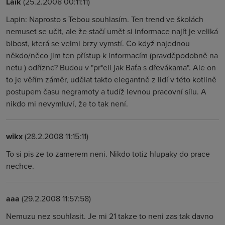
Laik
(25.2.2008 00:11:11)
Lapin: Naprosto s Tebou souhlasím. Ten trend ve školách
nemuset se učit, ale že stačí umět si informace najít je veliká
blbost, která se velmi brzy vymstí. Co když najednou
někdo/něco jim ten přístup k informacím (pravděpodobně na
netu ) odřízne? Budou v "pr*eli jak Baťa s dřevákama". Ale on
to je věřím záměr, udělat takto elegantně z lidí v této kotlině
postupem času negramoty a tudíž levnou pracovní sílu. A
nikdo mi nevymluví, že to tak není.
wikx
(28.2.2008 11:15:11)
To si pis ze to zamerem neni. Nikdo totiz hlupaky do prace
nechce.
aaa
(29.2.2008 11:57:58)
Nemuzu nez souhlasit. Je mi 21 takze to neni zas tak davno