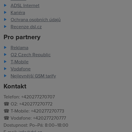
ADSL Internet
Kariéra
Ochrana osobních údajů
Recenze dsl.cz
Pro partnery
Reklama
O2 Czech Republic
T-Mobile
Vodafone
Nejlevnější GSM tarify
Kontakt
Telefon: +420277270707
☎ O2: +420277270772
☎ T-Mobile: +420277270773
☎ Vodafone: +420277270777
Dostupnost: Po–Pá: 8:00–18:00