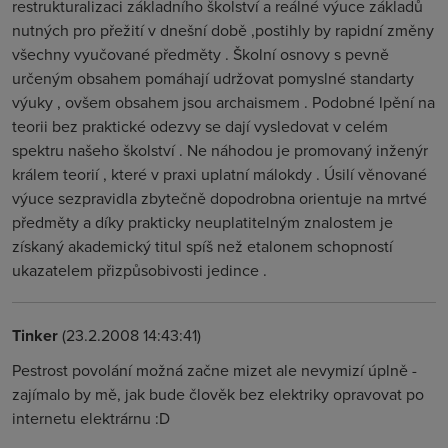
restrukturalizaci základního školství a reálné výuce základů
nutných pro přežití v dnešní době ,postihly by rapidní změny
všechny vyučované předměty . Školní osnovy s pevně
určeným obsahem pomáhají udržovat pomyslné standarty
výuky , ovšem obsahem jsou archaismem . Podobné lpění na
teorii bez praktické odezvy se dají vysledovat v celém
spektru našeho školství . Ne náhodou je promovaný inženýr
králem teorií , které v praxi uplatní málokdy . Úsilí věnované
výuce sezpravidla zbytečně dopodrobna orientuje na mrtvé
předměty a díky prakticky neuplatitelným znalostem je
získaný akademický titul spíš než etalonem schopností
ukazatelem přizpůsobivosti jedince .
Tinker
(23.2.2008 14:43:41)
Pestrost povolání možná začne mizet ale nevymizí úplně -
zajímalo by mě, jak bude člověk bez elektriky opravovat po
internetu elektrárnu :D