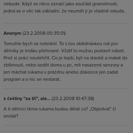
nebude. Když se něco označí jako součást gramotnosti,
jedná se o věc tak základní, že neumět ji je vlastně ostuda.
Anonym
(23.2.2008 00:35:51)
Tomuhle bych se nebránil. To s tou obědnávkou ruk pro
dělníky je trošku přehnané. Vždiť to mužou postavit roboti.
Proč si práci neulehčit. Co je lepší, být na stavbě a makat do
zblbnoutí, nebo sedět doma u pc, mít nasazené senzory a
jen máchat rukama v prázdnu anebo dokonce jen zadat
program a o nic se nestarat.
z češtiny "za tři", ale...
(23.2.2008 10:47:38)
A ti dělníci těma rukama budou dělat co? „Objedvat" či
snídat?