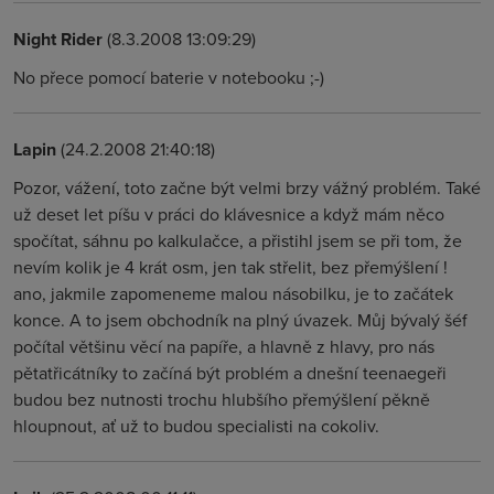
Night Rider
(8.3.2008 13:09:29)
No přece pomocí baterie v notebooku ;-)
Lapin
(24.2.2008 21:40:18)
Pozor, vážení, toto začne být velmi brzy vážný problém. Také
už deset let píšu v práci do klávesnice a když mám něco
spočítat, sáhnu po kalkulačce, a přistihl jsem se při tom, že
nevím kolik je 4 krát osm, jen tak střelit, bez přemýšlení !
ano, jakmile zapomeneme malou násobilku, je to začátek
konce. A to jsem obchodník na plný úvazek. Můj bývalý šéf
počítal většinu věcí na papíře, a hlavně z hlavy, pro nás
pětatřicátníky to začíná být problém a dnešní teenaegeři
budou bez nutnosti trochu hlubšího přemýšlení pěkně
hloupnout, ať už to budou specialisti na cokoliv.