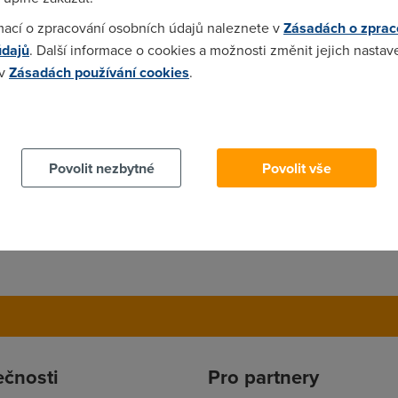
mací o zpracování osobních údajů naleznete v
Zásadách o zprac
nový tarif s agregací 1:50... spousta lidí potvrzuje zlepšení...
údajů
. Další informace o cookies a možnosti změnit jejich nastav
 v
Zásadách používání cookies
.
 cookies chcete dozvědět více, další podrobnosti najdete na t
Povolit nezbytné
Povolit vše
ečnosti
Pro partnery