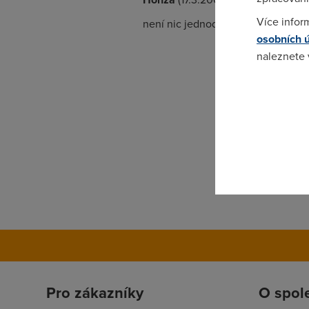
Více infor
není nic jednoduššího než přejít na 
osobních 
naleznete
Pokud se o
odkazu.
Pro zákazníky
O spol