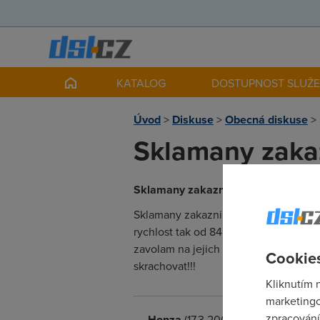
KATALOG
DOSTUPNOST SLUŽ
Úvod
>
Diskuse
>
Obecná diskuse
>
Sklamany zaka
Sklamany zakaznik od RADIOKOMUNI
Sklamany zakaznik od RADIOKOMUNIKACI
rychlost tak od 84 do 128,to at si strc
zavolam na jejich erotickou linku ze 
Cookies
skrachovat!!!
Kliknutím 
marketingo
zpracování
Honza
(17.3.2008 16:31:11)