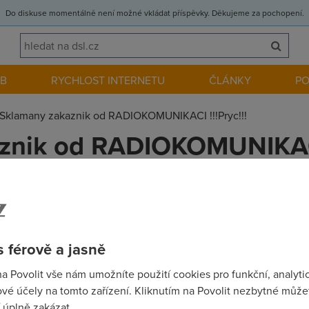
Do diskuse momentálně není možné vkládat příspěvky. Děkujeme za pochopení.
EB
RYCHLOST INTERNETU
ČLÁNKY
P
Sklamany zakaznik od RADIOKOMUNIKACI !!!Pryc!!!
znik od RADIOKOMUNIKACI 
KACI !!!Pryc!!!
(16.3.2008 23:35:00)
 !!!Pryc!!!Platim si starou octivou 1024rku ale ouvej, nejen ze
ej do PRD..., nic na ne neplati.Kdyz jsem jim to psal pred 14cti dn
mam zavadu ale tam jsem jiz take volal a nic se nedeje!!! Varuji 
 férově a jasně
na Povolit vše nám umožníte použití cookies pro funkční, analyti
vé účely na tomto zařízení. Kliknutím na Povolit nezbytné můžet
 úplně zakázat.