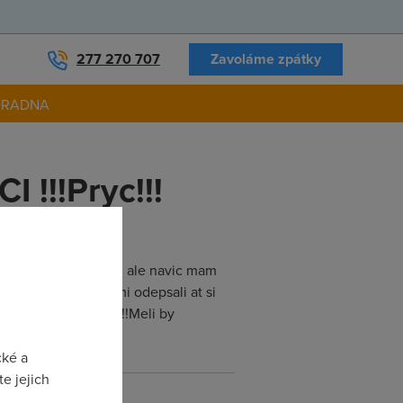
277 270 707
Zavoláme zpátky
ORADNA
!!!Pryc!!!
 ji zdrazili ZLODEJI ale navic mam
y ze to nechodi,tak mi odepsali at si
pred temito ZLODEJI!!!Meli by
cké a
e jejich