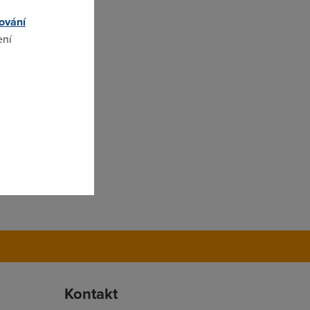
ování
ení
omto
Kontakt