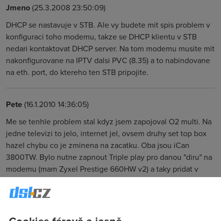
Jmeno
(25.3.2008 23:50:09)
DHCP se nastavuje v STB. Ale vy budete mit spis problem v
konfiguraci toho modemu, takze se DHCP klientu v STB
nedari kontaktovat DHCP server. Na tom modemu musite mit
nakonfigurovane na IPTV dalsi PVC (8.35) a to nabindovane
na eth. port, do ktereho ten STB pripojite.
Pete
(16.1.2010 14:36:05)
Me se tenhle problem stal kdyz jsem zapojoval O2 multi. Na
jedne televizi to jelo, internet jel, ovsem druhy set top box
hazel chybu co je zminena na zacatku. Oba jsou iCan
3800TW. Bylo nutne zapnout Triple play pro danou "diru" na
modemu (mam Zyxel Prestige 660HW v2) a taky pridat v
casti more connections a pro VPI/VCI jsem mel pro prvni
IPTV 8/35 a pro druhou jsem nastavil 8/36. A vsecko jede :)
Cookies férově a jasně