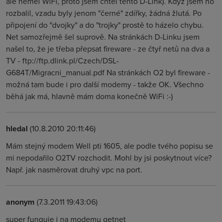
ale neměl WiFi, proto jsem chtěl tento D-Link). Když jsem ho
rozbalil, vzadu byly jenom "černé" zdířky, žádná žlutá. Po
připojení do "dvojky" a do "trojky" prostě to házelo chybu.
Net samozřejmě šel suprově. Na stránkách D-Linku jsem
našel to, že je třeba přepsat fireware - ze čtyř netů na dva a
TV - ftp://ftp.dlink.pl/Czech/DSL-
G684T/Migracni_manual.pdf Na stránkách O2 byl fireware -
možná tam bude i pro další modemy - takže OK. Všechno
běhá jak má, hlavně mám doma konečně WiFi :-)
hledal
(10.8.2010 20:11:46)
Mám stejný modem Well pti 1605, ale podle tvého popisu se
mi nepodařilo O2TV rozchodit. Mohl by jsi poskytnout více?
Např. jak nasměrovat druhý vpc na port.
anonym
(7.3.2011 19:43:06)
super funguje i na modemu getnet