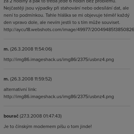
za 2 hodiny a pak to třeba jede 6 hodin bez problému.
Nejčastěji jsou výpadky při stahování nebo odesílání dat, ale
není to podmínkou. Tahle hláška se mi objevuje téměř každý
den vpravo dole, ale nevím jestli to s tím může souviset.
http://aycu18.webshots.com/image/49977/2004948513850826
m.
(26.3.2008 11:54:06)
http://img86.imageshack.us/img86/2375/usbnz4.png
m.
(26.3.2008 11:59:52)
alternativní link:
http://img86.imageshack.us/img86/2375/usbnz4.png
bourač
(27.3.2008 01:47:43)
Je to čínským modemem píšu o tom jinde!