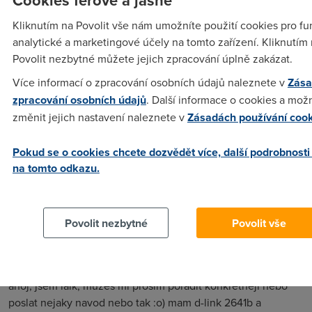
NADA
(20.2.2010 00:58:55)
Kliknutím na Povolit vše nám umožníte použití cookies pro fu
PROSIM MAM TEN SAMY PROBLEM NEVIM KDE MAM
analytické a marketingové účely na tomto zařízení. Kliknutím
ZAPNOUT TRIPLE PLAY
Povolit nezbytné můžete jejich zpracování úplně zakázat.
Více informací o zpracování osobních údajů naleznete v
Zása
Osral
(21.2.2010 22:07:23)
zpracování osobních údajů
. Další informace o cookies a mož
V menu modemu položka Advanced a v ní je polož Triple-
změnit jejich nastavení naleznete v
Zásadách používání coo
play. Jinak nakonfigurovat modem i ne O2 je snadné, ale je
lepší se poohlédnout po takovém, který umí přiřadit virtuální
Pokud se o cookies chcete dozvědět více, další podrobnosti
okruhy k jednotlivým eth portům O2 toto řeší vlastním
na tomto odkazu.
softem v modemu. Pokud použijete modem který neumí
rozdělit porty a nakonfigurujete TV vám pojede ale bude to
dělat neplechu na ústředně.
Povolit nezbytné
Povolit vše
Karel
(12.3.2010 21:30:21)
ahoj, jsem laik, muzes mi prosim poradit konkretneji nebo
poslat nejaky navod nebo tak :o) mam d-link 2641b a