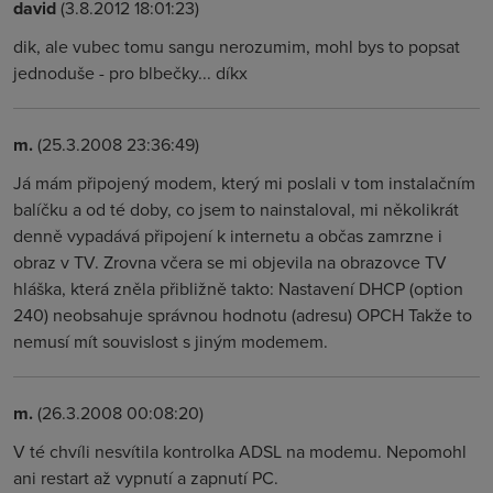
david
(3.8.2012 18:01:23)
dik, ale vubec tomu sangu nerozumim, mohl bys to popsat
jednoduše - pro blbečky... díkx
m.
(25.3.2008 23:36:49)
Já mám připojený modem, který mi poslali v tom instalačním
balíčku a od té doby, co jsem to nainstaloval, mi několikrát
denně vypadává připojení k internetu a občas zamrzne i
obraz v TV. Zrovna včera se mi objevila na obrazovce TV
hláška, která zněla přibližně takto: Nastavení DHCP (option
240) neobsahuje správnou hodnotu (adresu) OPCH Takže to
nemusí mít souvislost s jiným modemem.
m.
(26.3.2008 00:08:20)
V té chvíli nesvítila kontrolka ADSL na modemu. Nepomohl
ani restart až vypnutí a zapnutí PC.