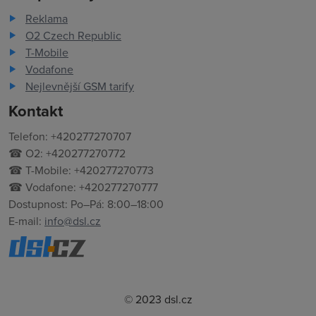
Reklama
O2 Czech Republic
T-Mobile
Vodafone
Nejlevnější GSM tarify
Kontakt
Telefon: +420277270707
☎ O2: +420277270772
☎ T-Mobile: +420277270773
☎ Vodafone: +420277270777
Dostupnost: Po–Pá: 8:00–18:00
E-mail:
info@dsl.cz
© 2023 dsl.cz