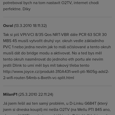
potreboval bych na tom nastavit O2TV, internet chodi
perfektne. Diky
Osral
(13.3.2010 18:11:32)
Tak si piš VPI/VCI 8/35 Qos NRT-VBR dále PCR 63 SCR 30
MBS 45 musíš vytvořit druhý vyr. okruh vedle základního
PVC 1 nebo jedna nevím jak to máš očíslované a tento okruh
musíš dát do bridge modu a aktivovat. No a ted bys měl
tento okruh nasměrovat do jednoho eth portu ale nevím
jestli Dlink to umí měl bys mít takový třeba tento
http://www.joyce.cz/produkt-310A431-well-pti-1605g-adsl2-
2-wifi-router-54mb-s-8xeth-vc-split.html
MilanF1
(25.3.2010 22:11:24)
Já jsem řešil asi ten samý problém, u D-Linku G684T (který
jsem si dneska koupil) mi nešla O2TV (na Wellu PTI 845 ano,