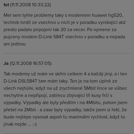
tst
(11.11.2008 10:33:22)
Mel sem tyhle problemy taky s modemem huawei hg520,
technik tvrdil ze vsechno u nich je v poradku vynikajici atd
presto padalo pripojeni tak 20 za vecer. Po vymene za
pujceny modem D-Link 584T vsechno v poradku a nepada
ani jednou
Ja
(12.11.2008 16:57:05)
Tak modemy už mám ve skříni celkem 4 a každý jiný, a i ten
D-Link DSL584T tam mám taky. Ten je na tom úplně ze
všech nejhůře, když na už zrychnlené 5Mbit lince se vůbec
nechytne a nepřipojí, zatímco zbývající tři kusy frčí s
výpadky. Výpadky ale byly předtím i na 4Mbitu, potom jsem
přešel na 2Mbit - a zase byly výpadky, takže jsem si řekl, že
bude nejlépe vysosat aspoň tu maximální rychlost, když to
jinak nejde ... :-)