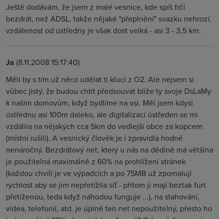
Ještě dodávám, že jsem z malé vesnice, kde spíš frčí
bezdrát, než ADSL, takže nějaké "přeplnění" svazku nehrozí,
vzdálenost od ústředny je však dost velká - asi 3 - 3,5 km.
Ja
(8.11.2008 15:17:40)
Měli by s tím už něco udělat ti kluci z O2. Ale nejsem si
vůbec jistý, že budou chtít předsouvat blíže ty svoje DsLaMy
k našim domovům, když bydlíme na vsi. Měl jsem kdysi
ústřednu asi 100m daleko, ale digitalizací ústředen se mi
vzdálila na nějakých cca 5km do vedlejší obce za kopcem
(místní rušili). A vesnický člověk je i zpravidla hodně
nenáročný. Bezdrátový net, který u nás na dědině má většina
je použitelná maximálně z 60% na prohlížení stránek
(každou chvílí je ve výpadcích a po 75MB už zpomalují
rychlost aby se jim nepřetížila síť - přitom ji mají beztak furt
přetíženou, teda když náhodou funguje ...), na stahování,
videa, telefonii, atd. je úplně ten net nepoužitelný, přesto ho