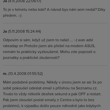
Ja
(4.11.2008 22:06:17)
To je v telnetu nebo kde? A návod bys nám sem nedal? Díky
předem. :-)
Ja
(5.11.2008 15:24:44)
Odpovím si sám, když už jsem to našel ... :-) wan adsl
rateadap on Protože jsem ale přešel na modem ASUS,
nemám to prakticky vyzkoušené. Mohu zde poprosit o
poznatky a praktické zkušenosti?
m.
(13.4.2008 01:55:52)
Mám podobné problémy. Někdy v únoru jsem se asi 3x po
sobě pokoušel odeslat email s přílohou na Seznamu.cz.
Trvalo to vždy několik desítek sekund a pak OFF a restart.
Pak jsem zkoušel poslat emaily z Centra a bylo to bez
problémů, k výpadku došlo pouze náhodně jako kdybych