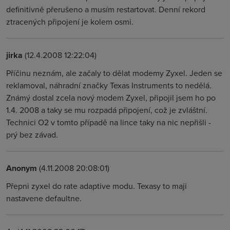
definitivně přerušeno a musím restartovat. Denní rekord
ztracených připojení je kolem osmi.
jirka
(12.4.2008 12:22:04)
Příčinu neznám, ale začaly to dělat modemy Zyxel. Jeden se
reklamoval, náhradní značky Texas Instruments to nedělá.
Známý dostal zcela nový modem Zyxel, připojil jsem ho po
1.4. 2008 a taky se mu rozpadá připojení, což je zvláštní.
Technici O2 v tomto případě na lince taky na nic nepřišli -
prý bez závad.
Anonym
(4.11.2008 20:08:01)
Přepni zyxel do rate adaptive modu. Texasy to maji
nastavene defaultne.