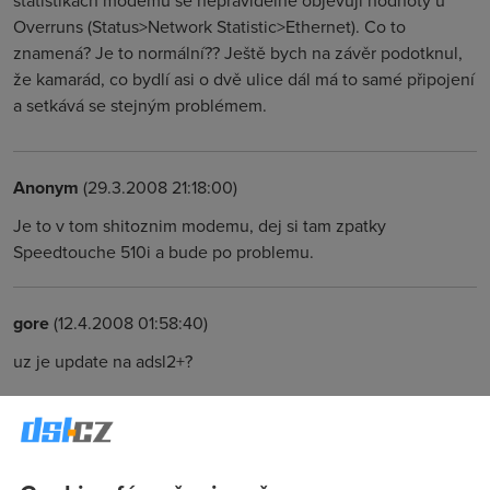
statistikách modemu se nepravidelně objevují hodnoty u
Overruns (Status>Network Statistic>Ethernet). Co to
znamená? Je to normální?? Ještě bych na závěr podotknul,
že kamarád, co bydlí asi o dvě ulice dál má to samé připojení
a setkává se stejným problémem.
Anonym
(29.3.2008 21:18:00)
Je to v tom shitoznim modemu, dej si tam zpatky
Speedtouche 510i a bude po problemu.
gore
(12.4.2008 01:58:40)
uz je update na adsl2+?
Anonym
(12.4.2008 15:14:04)
Není a v4 nikdy nebude.