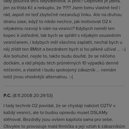
tady používá 95% obyvatelstva. A proč? Odpověď je jasná,
jen za třista Kč a nekupto, že ?!?!? Jsem tomu vlastně teď i
rád, aspoň mi teď zbytečně nezarušují linku. Ale na druhou
stranu zase, když to nikdo nechce, jak motivovat O2 k
nějakému rozvoji k nám na vesnici? Kdybych neměl ten
kopec k ústředně, tak bych se spřáhl s nějakým sousedním
vesničanem, i kdybych měl všechno zaplatit, nechal bych u
něj zřídit ten 8Mbit a bezdrátem bych si ho pěkně užíval ... :-)
Ale bohužel, nejde to, takže budu doufat, že se něčeho
dočkám, a rád přejdu těch průměrných 10 výpadků denně
mlčením, a vlastně i budu spokojený zákazník ... nemám
totiž jinou vhodnější alternativu. :-(
P.C.
(8.11.2008 20:29:53)
I tady technik O2 povídal, že se chystají nabízet O2TV v
každý vesnici, ale to budou opravdu muset DSLAMy
stěhovat. Bezdráty jsou ovšem kapitola sama pro sebe.
Obvykle to provozuje malá firmička a její vztah k zákazníkům