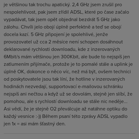
je většinou tak trochu apatický. 2,4 GHz jsem zrušil pro
nespolehlivost, pak jsem zřídil ADSL, které po čase začalo
vypadávat, tak jsem opět objednal bezdrát 5 GHz jako
zálohu. Chvíli jelo obojí úplně perfektně a teď se obojí
docela kazí. 5 GHz připojení je spolehlivé, jenže
provozovatel už cca 2 měsíce není schopen dosáhnout
deklarované rychlosti downloadu, kde z inzerovaných
6Mbit/s mám většinou jen 300Kbit, ale bude to nejspíš jen
zatlumením přijímače, protože je to pomalé stále a uplink je
úplně OK, dokonce o něco víc, než má být, ovšem technici
od poskytovatele jsou tak líní, že hotline v inzerovaných
hodinách nezvedají, supportovací e-mailovou schránku
nejspíš ani nečtou a když už se dovolám, stejně jen slíbí, že
pomohou, ale s rychlostí downloadu se stále nic neděje...
Asi vědí, že je stejně O2 převálcuje až natáhne optiku do
každý vesnice :-)) Během psaní této zprávy ADSL vypadlo
jen 1x = asi mám šťastný den.