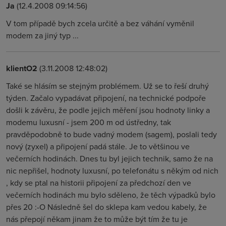
Ja
(12.4.2008 09:14:56)
V tom případě bych zcela určitě a bez váhání vyměnil
modem za jiný typ ...
klientO2
(3.11.2008 12:48:02)
Také se hlásím se stejným problémem. Už se to řeší druhý
týden. Začalo vypadávat připojení, na technické podpoře
došli k závěru, že podle jejich měření jsou hodnoty linky a
modemu luxusní - jsem 200 m od ústředny, tak
pravděpodobně to bude vadný modem (sagem), poslali tedy
nový (zyxel) a připojení padá stále. Je to většinou ve
večerních hodinách. Dnes tu byl jejich technik, samo že na
nic nepřišel, hodnoty luxusní, po telefonátu s někým od nich
, kdy se ptal na historii připojení za předchozí den ve
večerních hodinách mu bylo sděleno, že těch výpadků bylo
přes 20 :-O Následně šel do sklepa kam vedou kabely, že
nás přepojí někam jinam že to může být tím že tu je