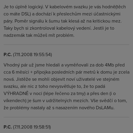
Je to úplně logický. V kabelovém svazku je vás hodně(těch
co máte DSL) a dochází k přeslechům mezi účastnickými
páry. Poměr signálu k šumu tak klesá až na kritickou mez.
Taky bych si zkontroloval kabelový vedení. Jestli je to
nadzemák tak můžeš mít problém.
P.C.
(7.11.2008 19:55:54)
Vhodný pár už jsme hledali a vyměňovali za dob 4Mb před
cca 6 měsíci + přípojka posledních pár metrů k domu je zcela
nová. Jistěže se mohli objevit noví uživatelé ve stejném
svazku, ale nic z toho nevysvětluje to, že to padá
VÝHRADNĚ v noci (lépe řečeno za tmy) a přes den (i o
víkendech) je šum v udržitelných mezích. Vše svědčí o tom,
že problémy nastaly až s nasazením nového DsLAMu.
P.C.
(7.11.2008 19:58:51)