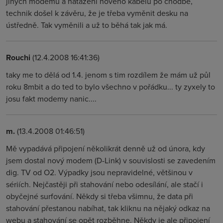
jiných modemů a natažení nového kabelu po chodbě,
technik došel k závěru, že je třeba vyměnit desku na
ústředně. Tak vyměnili a už to běhá tak jak má.
Rouchi
(12.4.2008 16:41:36)
taky me to dělá od 1.4. jenom s tim rozdílem že mám už půl
roku 8mbit a do ted to bylo všechno v pořádku... ty zyxely to
josu fakt modemy nanic....
m.
(13.4.2008 01:46:51)
Mě vypadává připojení několikrát denně už od února, kdy
jsem dostal nový modem (D-Link) v souvislosti se zavedením
dig. TV od O2. Výpadky jsou nepravidelné, většinou v
sériích. Nejčastěji při stahování nebo odesílání, ale stačí i
obyčejné surfování. Někdy si třeba všimnu, že data při
stahování přestanou nabíhat, tak kliknu na nějaký odkaz na
webu a stahování se opět rozběhne. Někdy je ale připojení