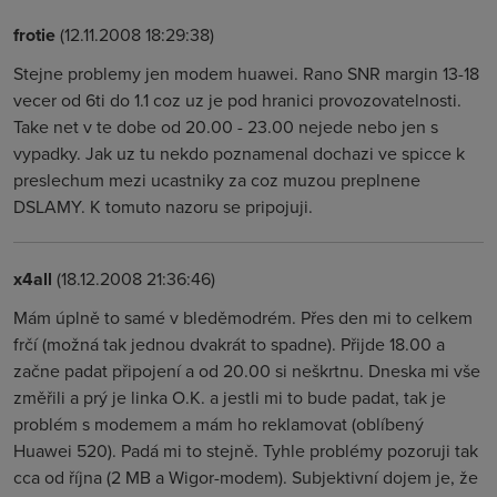
frotie
(12.11.2008 18:29:38)
Stejne problemy jen modem huawei. Rano SNR margin 13-18
vecer od 6ti do 1.1 coz uz je pod hranici provozovatelnosti.
Take net v te dobe od 20.00 - 23.00 nejede nebo jen s
vypadky. Jak uz tu nekdo poznamenal dochazi ve spicce k
preslechum mezi ucastniky za coz muzou preplnene
DSLAMY. K tomuto nazoru se pripojuji.
x4all
(18.12.2008 21:36:46)
Mám úplně to samé v bleděmodrém. Přes den mi to celkem
frčí (možná tak jednou dvakrát to spadne). Přijde 18.00 a
začne padat připojení a od 20.00 si neškrtnu. Dneska mi vše
změřili a prý je linka O.K. a jestli mi to bude padat, tak je
problém s modemem a mám ho reklamovat (oblíbený
Huawei 520). Padá mi to stejně. Tyhle problémy pozoruji tak
cca od října (2 MB a Wigor-modem). Subjektivní dojem je, že