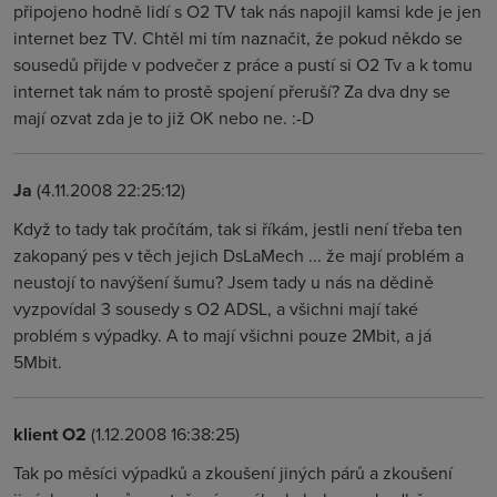
připojeno hodně lidí s O2 TV tak nás napojil kamsi kde je jen
internet bez TV. Chtěl mi tím naznačit, že pokud někdo se
sousedů přijde v podvečer z práce a pustí si O2 Tv a k tomu
internet tak nám to prostě spojení přeruší? Za dva dny se
mají ozvat zda je to již OK nebo ne. :-D
Ja
(4.11.2008 22:25:12)
Když to tady tak pročítám, tak si říkám, jestli není třeba ten
zakopaný pes v těch jejich DsLaMech ... že mají problém a
neustojí to navýšení šumu? Jsem tady u nás na dědině
vyzpovídal 3 sousedy s O2 ADSL, a všichni mají také
problém s výpadky. A to mají všichni pouze 2Mbit, a já
5Mbit.
klient O2
(1.12.2008 16:38:25)
Tak po měsíci výpadků a zkoušení jiných párů a zkoušení