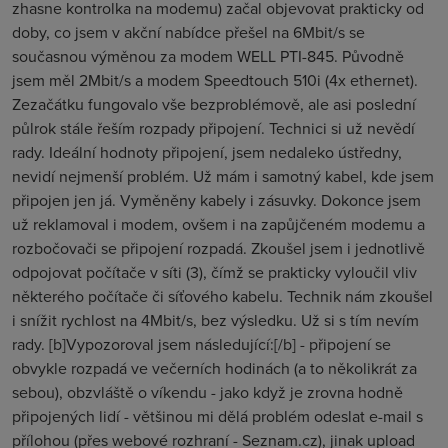
zhasne kontrolka na modemu) začal objevovat prakticky od
doby, co jsem v akční nabídce přešel na 6Mbit/s se
současnou výměnou za modem WELL PTI-845. Původně
jsem měl 2Mbit/s a modem Speedtouch 510i (4x ethernet).
Zezačátku fungovalo vše bezproblémově, ale asi poslední
půlrok stále řeším rozpady připojení. Technici si už nevědí
rady. Ideální hodnoty připojení, jsem nedaleko ústředny,
nevidí nejmenší problém. Už mám i samotný kabel, kde jsem
připojen jen já. Vyměněny kabely i zásuvky. Dokonce jsem
už reklamoval i modem, ovšem i na zapůjčeném modemu a
rozbočovači se připojení rozpadá. Zkoušel jsem i jednotlivě
odpojovat počítače v síti (3), čímž se prakticky vyloučil vliv
některého počítače či síťového kabelu. Technik nám zkoušel
i snížit rychlost na 4Mbit/s, bez výsledku. Už si s tím nevím
rady. [b]Vypozoroval jsem následující:[/b] - připojení se
obvykle rozpadá ve večerních hodinách (a to několikrát za
sebou), obzvláště o víkendu - jako když je zrovna hodně
připojených lidí - většinou mi dělá problém odeslat e-mail s
přílohou (přes webové rozhraní - Seznam.cz), jinak upload