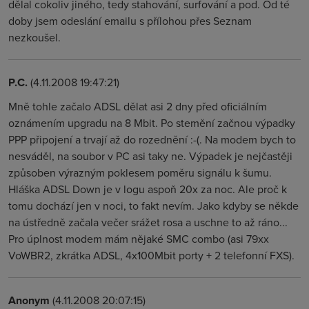
dělal cokoliv jiného, tedy stahování, surfování a pod. Od té
doby jsem odeslání emailu s přílohou přes Seznam
nezkoušel.
P.C.
(4.11.2008 19:47:21)
Mně tohle začalo ADSL dělat asi 2 dny před oficiálním
oznámením upgradu na 8 Mbit. Po stemění začnou výpadky
PPP připojení a trvají až do rozednění :-(. Na modem bych to
nesváděl, na soubor v PC asi taky ne. Výpadek je nejčastěji
způsoben výrazným poklesem poměru signálu k šumu.
Hláška ADSL Down je v logu aspoň 20x za noc. Ale proč k
tomu dochází jen v noci, to fakt nevím. Jako kdyby se někde
na ústředně začala večer srážet rosa a uschne to až ráno...
Pro úplnost modem mám nějaké SMC combo (asi 79xx
VoWBR2, zkrátka ADSL, 4x100Mbit porty + 2 telefonní FXS).
Anonym
(4.11.2008 20:07:15)