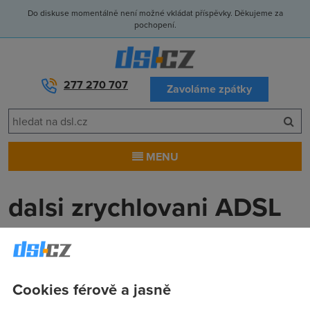
Do diskuse momentálně není možné vkládat příspěvky. Děkujeme za
pochopení.
277 270 707
Zavoláme zpátky
MENU
dalsi zrychlovani ADSL
jiz v kvetnu?
Honza
(31.3.2008 19:59:02)
Cookies férově a jasně
Tak jsem prosel ty diskuze tady a jiz nekteri spekuluji, ze se