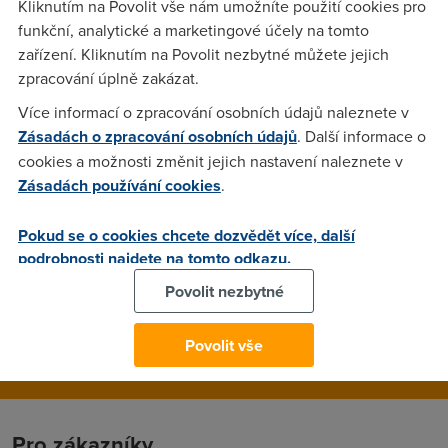
Kliknutím na Povolit vše nám umožníte použití cookies pro
bude tento rok v kvetnu zrychlovat. Muzete tuto informaci
funkční, analytické a marketingové účely na tomto
nekdo potvrdit? Nejlepe nekdo z okruhu ISP. Diky
zařízení. Kliknutím na Povolit nezbytné můžete jejich
zpracování úplně zakázat.
Nargon
(31.3.2008 20:08:26)
Více informací o zpracování osobních údajů naleznete v
Zásadách o zpracování osobních údajů
. Další informace o
Pockej si do kvetna. ten mesic to snad vydrzis.
cookies a možnosti změnit jejich nastavení naleznete v
Zásadách používání cookies
.
Honza
(31.3.2008 20:11:47)
Pokud se o cookies chcete dozvědět více, další
to ja bych to vydrzel, pokud bych nechtel uzavrit novou
podrobnosti najdete na tomto odkazu.
smlouvu na ADSL, pak je to problem se nechavat migrovat
atd...
Povolit nezbytné
Povolit vše
Pro zákazníky