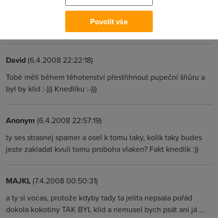
nemění na faktu, že telekom vždycky byl a vždycky bude
vydřidušská firma s předraženýma a nekvalitníma službama,
Povolit vše
pohybující se na hraně zákona.
David
(6.4.2008 22:22:18)
Tobě měli během těhotenství přestřihnout pupeční šňůru a
byl by klid :-))) Knedlíku :-)))
Anonym
(6.4.2008 22:57:19)
ty ses strasnej spamer a osel k tomu taky, kolik taky budes
jeste zakladat kvuli tomu proboha vlaken? Fakt knedlik :))
MAJKL
(7.4.2008 00:50:31)
a ty si vocas, protože kdyby tady ta jelita nepsala pořád
dokola kokotiny TAK BYL klid a nemusel bych psát ani já ...