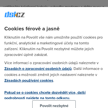
ustřihněte telefonní kabely, vyhoďte modemy a držte pusu a
krok... jste fakt takovi oslove????
Cookies férově a jasně
MAJKL
(6.4.2008 22:16:21)
Kliknutím na Povolit vše nám umožníte použití cookies pro
knedlici jste a basta
funkční, analytické a marketingové účely na tomto
zařízení. Kliknutím na Povolit nezbytné můžete jejich
zpracování úplně zakázat.
Honza
(7.4.2008 01:44:05)
Více informací o zpracování osobních údajů naleznete v
problem je, ze ty spamujes uplne vsude i tam, kde o to vis
Zásadách o zpracování osobních údajů
. Další informace o
uplny prd jen tam napises neco o knedliku, uz aby ti dali ban
cookies a možnosti změnit jejich nastavení naleznete v
ty pubertaku - na ty tvoji sdileny wifine by to bylo definitivni
Zásadách používání cookies
.
:)
Pokud se o cookies chcete dozvědět více, další
Anonym
(7.4.2008 06:46:00)
podrobnosti najdete na tomto odkazu.
že tu někdo píše nesmysly, ať už jakoukoliv formou, nic
Povolit nezbytné