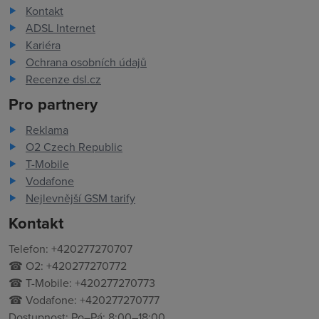
Kontakt
ADSL Internet
Kariéra
Ochrana osobních údajů
Recenze dsl.cz
Pro partnery
Reklama
O2 Czech Republic
T-Mobile
Vodafone
Nejlevnější GSM tarify
Kontakt
Telefon: +420277270707
☎ O2: +420277270772
☎ T-Mobile: +420277270773
☎ Vodafone: +420277270777
Dostupnost: Po–Pá: 8:00–18:00