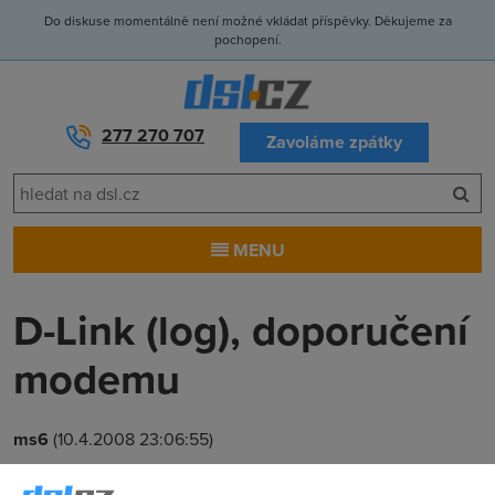
Do diskuse momentálně není možné vkládat příspěvky. Děkujeme za
pochopení.
277 270 707
Zavoláme zpátky
MENU
D-Link (log), doporučení
modemu
ms6
(10.4.2008 23:06:55)
Zdravím, hodně dlouhou dobu jsem řešil neustálé rozpady