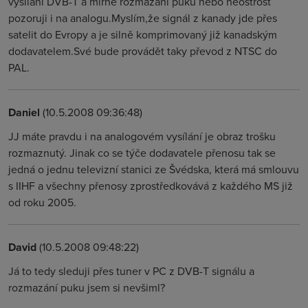
vysílání DVB-T a mírné rozmazání puku nebo neostrost
pozoruji i na analogu.Myslím,že signál z kanady jde přes
satelit do Evropy a je silně komprimovaný již kanadským
dodavatelem.Své bude provádět taky převod z NTSC do
PAL.
Daniel
(10.5.2008 09:36:48)
JJ máte pravdu i na analogovém vysílání je obraz trošku
rozmaznutý. Jinak co se týče dodavatele přenosu tak se
jedná o jednu televizní stanici ze Švédska, která má smlouvu
s IIHF a všechny přenosy zprostředkovává z každého MS již
od roku 2005.
David
(10.5.2008 09:48:22)
Já to tedy sleduji přes tuner v PC z DVB-T signálu a
rozmazání puku jsem si nevšiml?