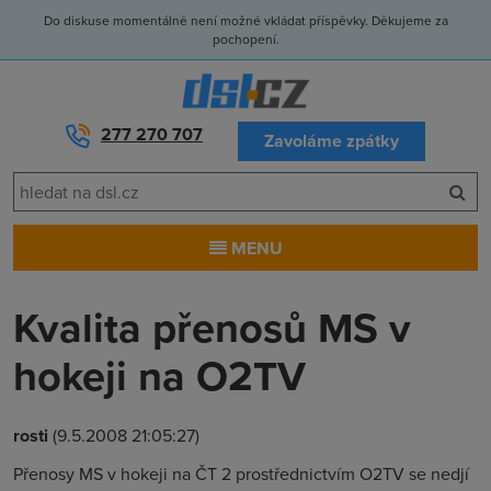
Do diskuse momentálně není možné vkládat příspěvky. Děkujeme za
pochopení.
277 270 707
Zavoláme zpátky
MENU
Kvalita přenosů MS v
hokeji na O2TV
rosti
(9.5.2008 21:05:27)
Přenosy MS v hokeji na ČT 2 prostřednictvím O2TV se nedjí