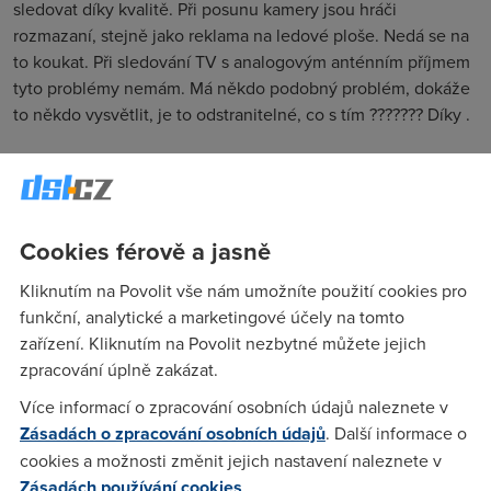
sledovat díky kvalitě. Při posunu kamery jsou hráči
rozmazaní, stejně jako reklama na ledové ploše. Nedá se na
to koukat. Při sledování TV s analogovým anténním příjmem
tyto problémy nemám. Má někdo podobný problém, dokáže
to někdo vysvětlit, je to odstranitelné, co s tím ??????? Díky .
Anonym
(9.5.2008 23:29:23)
Maly datovy tok, komprese. Odstranitelne to neni.
Cookies férově a jasně
Kliknutím na Povolit vše nám umožníte použití cookies pro
Anonym
(10.5.2008 10:23:50)
funkční, analytické a marketingové účely na tomto
zařízení. Kliknutím na Povolit nezbytné můžete jejich
jebe se to
zpracování úplně zakázat.
Více informací o zpracování osobních údajů naleznete v
eferger
(17.5.2008 09:13:09)
Zásadách o zpracování osobních údajů
. Další informace o
Zdravim, tento problem jsem resitake. Pred casem jsem se
cookies a možnosti změnit jejich nastavení naleznete v
zivil televizni technikou a ja vidim problem hlavne v tom, ze
Zásadách používání cookies
.