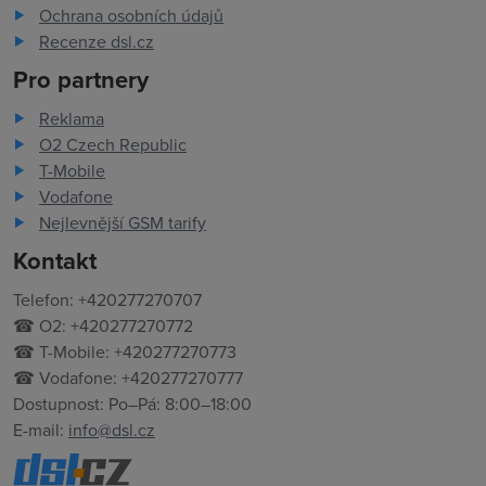
Ochrana osobních údajů
Recenze dsl.cz
Pro partnery
Reklama
O2 Czech Republic
T-Mobile
Vodafone
Nejlevnější GSM tarify
Kontakt
Telefon: +420277270707
☎ O2: +420277270772
☎ T-Mobile: +420277270773
☎ Vodafone: +420277270777
Dostupnost: Po–Pá: 8:00–18:00
E-mail:
info@dsl.cz