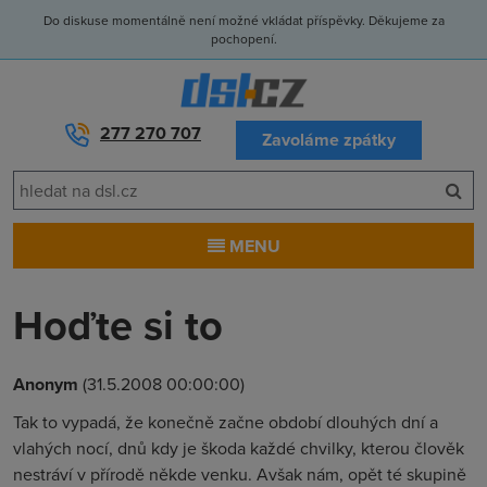
Do diskuse momentálně není možné vkládat příspěvky. Děkujeme za
pochopení.
277 270 707
Zavoláme zpátky
MENU
Hoďte si to
Anonym
(31.5.2008 00:00:00)
Tak to vypadá, že konečně začne období dlouhých dní a
vlahých nocí, dnů kdy je škoda každé chvilky, kterou člověk
nestráví v přírodě někde venku. Avšak nám, opět té skupině