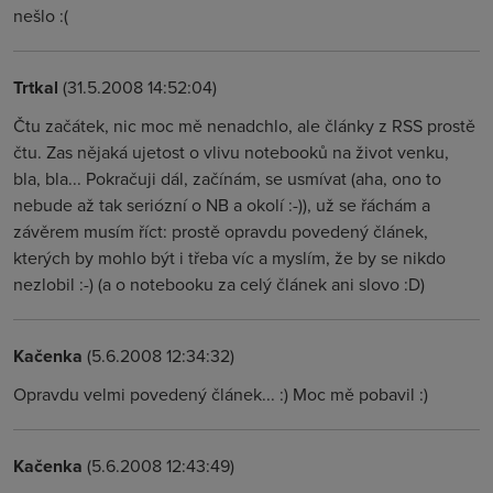
nešlo :(
Trtkal
(31.5.2008 14:52:04)
Čtu začátek, nic moc mě nenadchlo, ale články z RSS prostě
čtu. Zas nějaká ujetost o vlivu notebooků na život venku,
bla, bla... Pokračuji dál, začínám, se usmívat (aha, ono to
nebude až tak seriózní o NB a okolí :-)), už se řáchám a
závěrem musím říct: prostě opravdu povedený článek,
kterých by mohlo být i třeba víc a myslím, že by se nikdo
nezlobil :-) (a o notebooku za celý článek ani slovo :D)
Kačenka
(5.6.2008 12:34:32)
Opravdu velmi povedený článek... :) Moc mě pobavil :)
Kačenka
(5.6.2008 12:43:49)