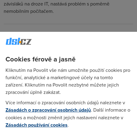
závisláků na droze IT, nastává problém s poměrně
nemobilním počítačem.
hele
(31.5.2008 07:27:08)
Super, tenhle článek mě vážně moc pobavil. Díky
Cookies férově a jasně
Anonym
(31.5.2008 07:36:58)
Kliknutím na Povolit vše nám umožníte použití cookies pro
To hazeni s reprakama, zvedani salovych pocitacu nebo beh
funkční, analytické a marketingové účely na tomto
podle rychlosti internetoveho pripojeni - to me uplne dostalo
zařízení. Kliknutím na Povolit nezbytné můžete jejich
:-)
zpracování úplně zakázat.
Více informací o zpracování osobních údajů naleznete v
Zásadách o zpracování osobních údajů
. Další informace o
Anonym
(31.5.2008 08:09:45)
cookies a možnosti změnit jejich nastavení naleznete v
LOL ... To jo , zvláš´t ta poslední disciplína- to bych byl
Zásadách používání cookies
.
přeborníkem snad i já ...