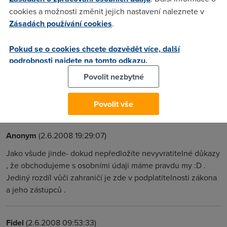
kteryho mam uzavrenou smlouvu u Tecka dostal nabidku na
cookies a možnosti změnit jejich nastavení naleznete v
KB jen tak?jj kde to konci zachvilku budou vedet jak se
Zásadách používání cookies
.
holim dole ne?zadny soukromi proste nic horsi jak za dob
normalizace.Pan tamaš asi vi proc drzi hladovku jinak dekuji
Pokud se o cookies chcete dozvědět více, další
panum tinker a fidel ze mi vysvetlili jak unas funguje ADSL a
podrobnosti najdete na tomto odkazu.
jak je vyhodne hlavne kdyz mi dom zazvoni borec z UPC a
Povolit nezbytné
zacne mi nabizet internet 1024/256 stim jak je to nejrychlejsi
mozny internet a nejlevnejsi v brne a chce po 500
vysmech... nedejte se..
Povolit vše
Anonym
(2.6.2008 19:29:07)
Jako všude jinde- dokud nepředložíte nevyvratitelné důkazy
, že obchodujeme s osobními údaji máme pravdu my :D .
Jediný rozdíl vůči zahraničí je zde v podplatitelnosti zákona
a jeho zástupců .
Fidel
(2.6.2008 09:53:33)