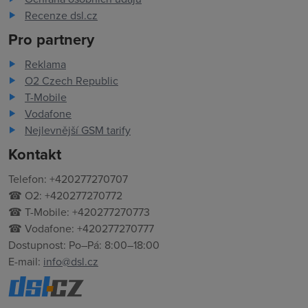
Recenze dsl.cz
Pro partnery
Reklama
O2 Czech Republic
T-Mobile
Vodafone
Nejlevnější GSM tarify
Kontakt
Telefon: +420277270707
☎ O2: +420277270772
☎ T-Mobile: +420277270773
☎ Vodafone: +420277270777
Dostupnost: Po–Pá: 8:00–18:00
E-mail:
info@dsl.cz