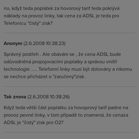
no, když teda poplatek za hovorový tarif teda pokrývá
náklady na provoz linky, tak cena za ADSL je teda pro
Telefonicu "čistý" zisk?
Anonym
(2.6.2008 10:38:23)
Správný postřeh . Ale obávám se , že cena ADSL bude
odůvodněná propojovacími poplatky a správou vnitří
technologie ..... Telefonní linky musí být dotovány a nikomu
se nechce přicházet o "zaručený"zisk .
Tak znova
(2.6.2008 10:38:26)
Když teda větší část poplatku za hovoprový tarif padne na
provoz pevné linky, v tom případě to znamená, že cenaza
ADSL je "čistý" zisk pro O2?