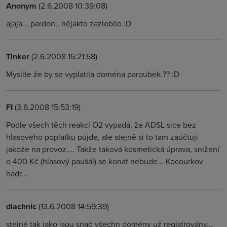
Anonym
(2.6.2008 10:39:08)
ajaja... pardon.. nějakto zazlobilo :D
Tinker
(2.6.2008 15:21:58)
Myslíte že by se vyplatila doména paroubek.?? :D
FI
(3.6.2008 15:53:19)
Podle všech těch reakcí O2 vypadá, že ADSL sice bez
hlasového poplatku půjde, ale stejně si to tam zaúčtují
jakože na provoz.... Takže taková kosmetická úprava, snížení
o 400 Kč (hlasový paušál) se konat nebude... Kocourkov
hadr...
dlachnic
(13.6.2008 14:59:39)
stejně tak jako jsou snad všechn domény už registrovány...