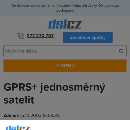
Do diskuse momentálně není možné vkládat příspěvky. Děkujeme za
pochopení.
277 270 707
Zavoláme zpátky
MENU
GPRS+ jednosměrný
satelit
Zdenek
(5.10.2003 13:59:34)
kdo není v dosahu ADSL může vyzkoušet GPRS s