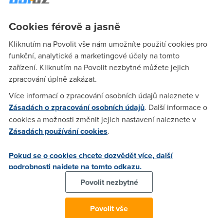
jednosměrným satelitem. Hlavně pro ty kdo platí hodně za
dial up. možnosti www.skysat.cz nebo
Cookies férově a jasně
http://www.pragonet.cz/t-dslsat/
Kliknutím na Povolit vše nám umožníte použití cookies pro
funkční, analytické a marketingové účely na tomto
Prober
(5.10.2003 21:54:59)
zařízení. Kliknutím na Povolit nezbytné můžete jejich
zpracování úplně zakázat.
Satelitní net jsem měl kdysi, ale od doby co začali chtít
poplatek za používání, tak je to o ničem.... A navíc čekat ve
Více informací o zpracování osobních údajů naleznete v
frontě, až dojde řada na mně...
Zásadách o zpracování osobních údajů
. Další informace o
cookies a možnosti změnit jejich nastavení naleznete v
Zásadách používání cookies
.
zdenek
(6.10.2003 21:58:03)
obojí je online, tzn nečeká se až přijde řada.
Pokud se o cookies chcete dozvědět více, další
podrobnosti najdete na tomto odkazu.
Povolit nezbytné
Free
(7.10.2003 11:44:56)
GPRS ma prave pomalejsi komunikaci z pocitace ven. Takze
Povolit vše
kdyz vezmu v potaz rychlost 1 az 2 kanalu GPRS plus doba