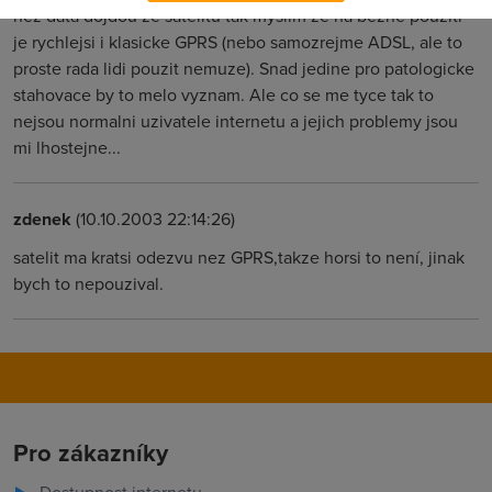
nez data dojdou ze satelitu tak myslim ze na bezne pouziti
je rychlejsi i klasicke GPRS (nebo samozrejme ADSL, ale to
proste rada lidi pouzit nemuze). Snad jedine pro patologicke
stahovace by to melo vyznam. Ale co se me tyce tak to
nejsou normalni uzivatele internetu a jejich problemy jsou
mi lhostejne...
zdenek
(10.10.2003 22:14:26)
satelit ma kratsi odezvu nez GPRS,takze horsi to není, jinak
bych to nepouzival.
Pro zákazníky