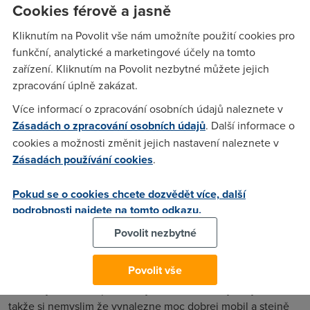
Cookies férově a jasně
nákladného výzkumu bylo celé oddělení rozprášeno.
Kliknutím na Povolit vše nám umožníte použití cookies pro
funkční, analytické a marketingové účely na tomto
ja
(17.7.2008 16:57:53)
zařízení. Kliknutím na Povolit nezbytné můžete jejich
jj.. at si koupi Hororolu.. treba z te hruzy udela aspon pokus
zpracování úplně zakázat.
o telefon..
Více informací o zpracování osobních údajů naleznete v
Zásadách o zpracování osobních údajů
. Další informace o
cookies a možnosti změnit jejich nastavení naleznete v
antiMS
(17.7.2008 23:45:57)
Zásadách používání cookies
.
co microsoft chyti to je hnedka v riti....slavna vista je jako
tetris a pokracovat je skoda...vsechno je tak co microsoft
Pokud se o cookies chcete dozvědět více, další
maa
podrobnosti najdete na tomto odkazu.
Povolit nezbytné
Good111222
(20.7.2008 12:01:40)
Povolit vše
miácrosoft spíš dřív neš vynalezna the best mobil tak dřýv
zkrachuje ted vsici přecházej na Linuxi na ně je nejmíň virů
takže si nemyslim že vynalezne moc dobrej mobil a stejně