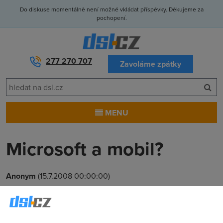
Do diskuse momentálně není možné vkládat příspěvky. Děkujeme za
pochopení.
277 270 707
Zavoláme zpátky
MENU
Microsoft a mobil?
Anonym
(15.7.2008 00:00:00)
O tom, že Microsoft pravidelně pokukuje po hardwaru, nikdo
nepochybuje. S Xboxem to vyšlo, Zune byl propadák, čtečka
knih se nikdy pořádně nechytila a po několika letech