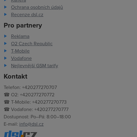
Ochrana osobních údajů
Recenze dsl.cz
Pro partnery
Reklama
O2 Czech Republic
T-Mobile
Vodafone
Nejlevnější GSM tarify
Kontakt
Telefon: +420277270707
☎ O2: +420277270772
☎ T-Mobile: +420277270773
☎ Vodafone: +420277270777
Dostupnost: Po–Pá: 8:00–18:00
E-mail:
info@dsl.cz