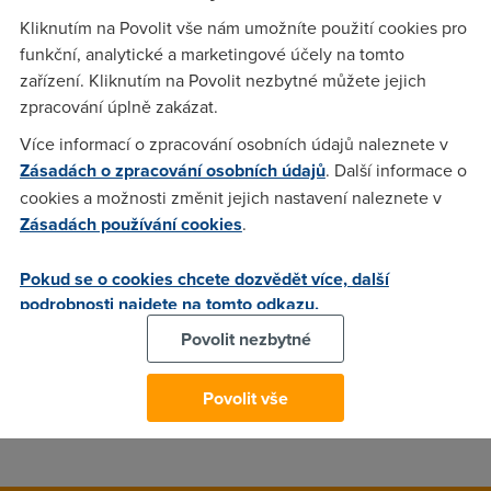
regulačním úřadem, přituhuje. Agentura FCC plánuje
Kliknutím na Povolit vše nám umožníte použití cookies pro
slyšení, které bude nejen rozhodovat o tom, jaké poplatky
funkční, analytické a marketingové účely na tomto
budou nadále uživatelé platit ve chvíli, kdy se rozhodnou
zařízení. Kliknutím na Povolit nezbytné můžete jejich
vypovědět smlouvu před vypršením platnosti, ale mělo by
zpracování úplně zakázat.
nečekaně zahrnovat i podobné poplatky u internetových a
kabelových poskytovatelů.
Více informací o zpracování osobních údajů naleznete v
Zásadách o zpracování osobních údajů
. Další informace o
cookies a možnosti změnit jejich nastavení naleznete v
delco
(22.7.2008 09:12:36)
Zásadách používání cookies
.
To se mi zda jak z jiyho sveta... Sice znam jen postoj TO/2,
Pokud se o cookies chcete dozvědět více, další
ale zda se mi naprosto bezne, ze se poplatek za zruseni
podrobnosti najdete na tomto odkazu.
pocita pomernou castkou podle poctu zbyvajicich mesicu... I
Povolit nezbytné
kdyz bez zavazku zni velmi dobre... Na druhou stranu... Bez
zavazku by si asi zadna firma nic moc nevydelala, pac by
zacal obrovskej konkurencni boj... To by snad i TO/2
Povolit vše
zlevnila... A uz by bylo na case...