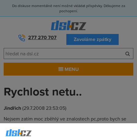
Do diskuse momentálně není možné vkládat příspěvky. Děkujeme za
pochopení.
277 270 707
Zavoláme zpátky
MENU
Rychlost netu..
Jindřich
(29.7.2008 23:53:05)
Nejsem zatím moc zběhlý ve znalostech pc,proto bych se
rád zeptal jestli má vyšší rychlost netu větší nároky na chod
procesoru a paměti? Díky moc za odpověď.J.