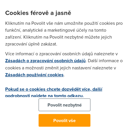
Cookies férově a jasně
Nargon
(30.7.2008 00:17:26)
Kliknutím na Povolit vše nám umožníte použití cookies pro
Samo o sobe ani ne. Ale jestli mate firewall, antivir, a dalsi
funkční, analytické a marketingové účely na tomto
sluzby ktere nejak "monitoruji" prenos po siti. Tak ty budou o
zařízení. Kliknutím na Povolit nezbytné můžete jejich
neco vice vyuzivat procesor, kdyz je rychlejsi net. Ale nic
zpracování úplně zakázat.
razantniho. Nejaky 300MHz procesor bez problemu zvladne
Více informací o zpracování osobních údajů naleznete v
100Mbit linku.
Zásadách o zpracování osobních údajů
. Další informace o
cookies a možnosti změnit jejich nastavení naleznete v
Zásadách používání cookies
.
Chrobak
(6.8.2008 08:57:04)
No 300Mhz jak jsi uvedl jako priklad, uz jen tak tuto rychlost
Pokud se o cookies chcete dozvědět více, další
asi nezvladne, pred rokem jsem zkousel 3700+ na 500Mbit
podrobnosti najdete na tomto odkazu.
a docela to procesor zatizilo, nastaveno bylo na co nejvyssi
Povolit nezbytné
sitovy vykon, pocitece po ciste instalaci. Tech 300 je docela
malo i na klasickej 4Mbit, coz mohu potvrdit z vlastnich
zkusenosti na slabem PC se potom neda skoro nic jineho
Povolit vše
delat, musi se brat v uvahu, ze i prohlizec sam o sobe neco