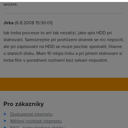
sezere.
Jirka
(6.8.2008 15:30:01)
tak treba procesor to ani tak nezatizi, jako spis HDD pri
stahovani. Samozrejme pri prohlizeni stranek se nic nepociti,
ale pri zapisovani na HDD se muze pocitac spomalit, hlavne
u starsich disku. Mam 10 mbps linku a pri plnem stahovani si
treba film v poradnem rozliseni bez sekani nepustim.
Pro zákazníky
Dostupnost internetu
Měření rychlosti internetu
FAQ - často kladené otázky