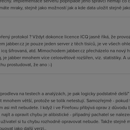
 ořechy. Implementace serveru popřípadě jeho správci nemají co
áte mraky, stejně jako možností jak a kde data uložit stejně ja
tevřený protokol ? Vždyt dokonce licence ICQ jasně říká, že prov
 jabber.cz je pouze jeden server z těch tisíců, je ve všech ohl
 icq šifrovaná, atd. Mimochodem jabber.cz přecházelo na nový h
, je jabber mnohem více celosvětově rozšířen, viz. statistiky. A 
chu prostudovat, že ano :-)
"prodleva na testech a analýzách, je pak logicky podstatně delš
 mnohem větší, protože se tolik netestují. Samozřejmě - pokud 
em asi mít nebudete. I když i ve Firefoxu přibývá oprav z důvodu b
najít a opravit chybu je alibistické - případný pachatel se nale
ný uživatel si tu chybu rozhodně opravovat nebude. Takže stejně 
buovat jako další verzi..