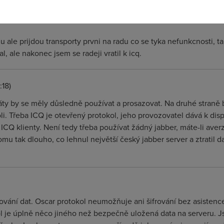
u ale prijdou transporty prvni na radu co se tyka nefunkcnosti, t
l, ale nakonec jsem se radeji vratil k icq.
:18)
áty by se měly důsledně používat a prosazovat. Na druhé straně b
oli. Třeba ICQ je otevřený protokol, jeho provozovatel dává k di
ICQ klienty. Není tedy třeba používat žádný jabber, máte-li ave
omu tak dlouho, co lehnul největší český jabber server a ztratil 
vání dat. Oscar protokol neumožňuje ani šifrování bez asistence
je úplně něco jiného než bezpečně uložená data na serveru. Jso