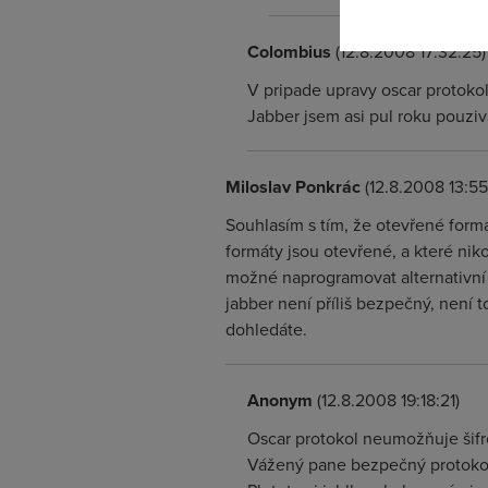
Colombius
(12.8.2008 17:32:25)
V pripade upravy oscar protokol
Jabber jsem asi pul roku pouziva
Miloslav Ponkrác
(12.8.2008 13:55
Souhlasím s tím, že otevřené form
formáty jsou otevřené, a které nik
možné naprogramovat alternativní 
jabber není příliš bezpečný, není t
dohledáte.
Anonym
(12.8.2008 19:18:21)
Oscar protokol neumožňuje šifro
Vážený pane bezpečný protokol 