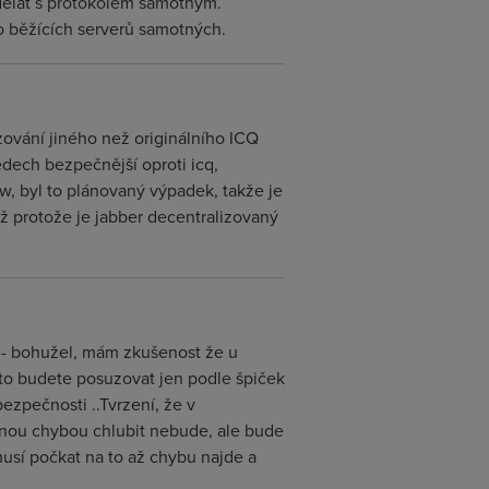
 dělat s protokolem samotným.
ko běžících serverů samotných.
ozování jiného než originálního ICQ
edech bezpečnější oproti icq,
w, byl to plánovaný výpadek, takže je
už protože je jabber decentralizovaný
í" - bohužel, mám zkušenost že u
to budete posuzovat jen podle špiček
ezpečnosti ..Tvrzení, že v
zenou chybou chlubit nebude, ale bude
musí počkat na to až chybu najde a