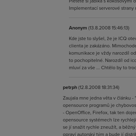
Pletete si jablka s kokosovými
Implementací serverové strany m
Anonym
(13.8.2008 15:46:13)
Kde jste to slyšel, že je ICQ o
clienta je zakázáno. Mimochodem
komunikace je vždy narozdíl od
to pochopitelné. Narozdíl od icq
mluví za vše ... Chtělo by to tro
petrph
(12.8.2008 18:31:34)
Zaujala mne jedna věta v článku - 
opensource programů je chybovost
- OpenOffice, Firefox, tak ten doj
opensource systémech lze rychleji 
se jí snažit rychle zneužít, a běž
opraví autorský tým a bude jí distri