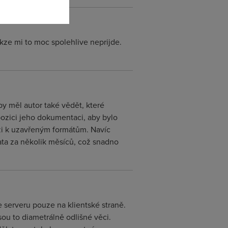
akze mi to moc spolehlive neprijde.
y měl autor také vědět, které
spozici jeho dokumentaci, aby bylo
rzi k uzavřeným formátům. Navíc
data za několik měsíců, což snadno
 serveru pouze na klientské straně.
u to diametrálně odlišné věci.