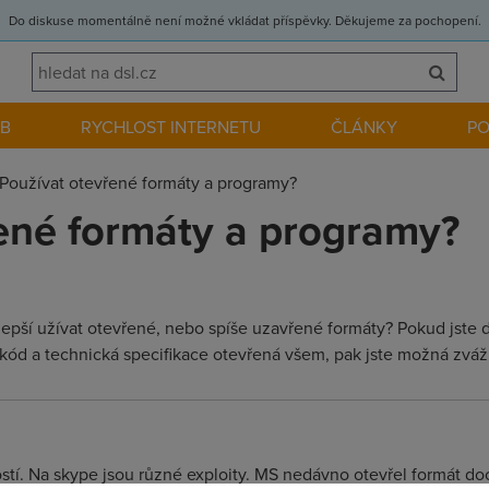
Do diskuse momentálně není možné vkládat příspěvky. Děkujeme za pochopení.
EB
RYCHLOST INTERNETU
ČLÁNKY
P
Používat otevřené formáty a programy?
ené formáty a programy?
 lepší užívat otevřené, nebo spíše uzavřené formáty? Pokud jste d
 kód a technická specifikace otevřená všem, pak jste možná zváži
tí. Na skype jsou různé exploity. MS nedávno otevřel formát doc 