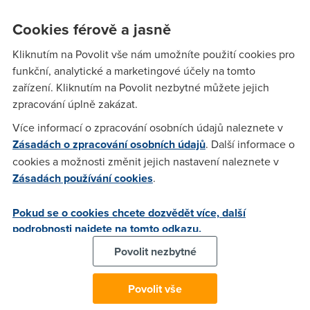
již nikoho neohromí. Ohromit může leda tak nesmírně široká
nabídka her v kategoriích od nejmladších až po ty
Cookies férově a jasně
zkušenější. Překvapit však také může, pokud se počítačové
Kliknutím na Povolit vše nám umožníte použití cookies pro
hry – přesněji RPG (Role playing game) probojují do role,
funkční, analytické a marketingové účely na tomto
která jim dosud byla tabu – v tomto případě do výuky etiky.
zařízení. Kliknutím na Povolit nezbytné můžete jejich
zpracování úplně zakázat.
delco
(29.8.2008 13:08:17)
Více informací o zpracování osobních údajů naleznete v
Zásadách o zpracování osobních údajů
. Další informace o
To vypada hodne dobre :) Jen by me zajimalo na jakych
cookies a možnosti změnit jejich nastavení naleznete v
hrach to bude probihat, jestli na nejakych existujicich nebo
Zásadách používání cookies
.
na hrach vytvorenych primo k ucelu "vychovy". Predstava, ze
bych dostal jednicku za hrani treba Fallout 2 je hodne
Pokud se o cookies chcete dozvědět více, další
lakava... :) Stejne tak jako predstava, ze bych se vratil do
podrobnosti najdete na tomto odkazu.
skoly... Navic... Znate to... Jdi od toho pocitace, dokud se
nanaucis... Klasicka veta rodicu... Ale ted... Hrat Fallout jako
Povolit nezbytné
D.Ú. a jeste se nechat id ridicu chvalit ze delam neco do
skoly... Chjo, proc uz jsem ze skoly venku... :(
Povolit vše