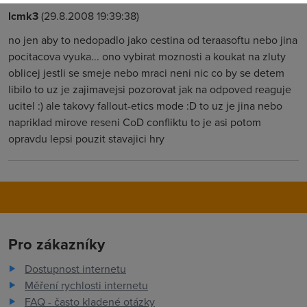
lcmk3
(29.8.2008 19:39:38)
no jen aby to nedopadlo jako cestina od teraasoftu nebo jina
pocitacova vyuka... ono vybirat moznosti a koukat na zluty
oblicej jestli se smeje nebo mraci neni nic co by se detem
libilo to uz je zajimavejsi pozorovat jak na odpoved reaguje
ucitel :) ale takovy fallout-etics mode :D to uz je jina nebo
napriklad mirove reseni CoD confliktu to je asi potom
opravdu lepsi pouzit stavajici hry
Pro zákazníky
Dostupnost internetu
Měření rychlosti internetu
FAQ - často kladené otázky