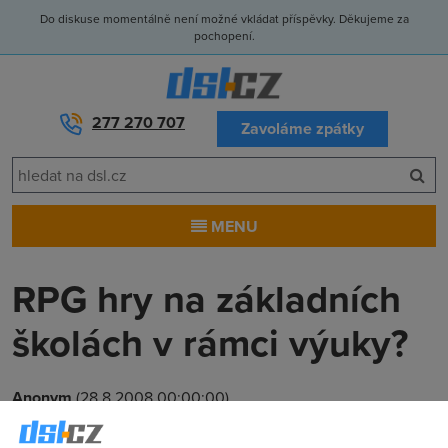
Do diskuse momentálně není možné vkládat příspěvky. Děkujeme za
pochopení.
277 270 707
Zavoláme zpátky
MENU
RPG hry na základních
školách v rámci výuky?
Anonym
(28.8.2008 00:00:00)
To, že se ve školách používají počítačové hry k výuce, dnes