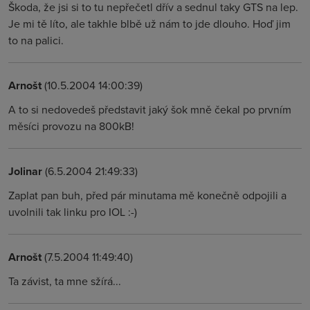
Škoda, že jsi si to tu nepřečetl dřív a sednul taky GTS na lep.
Je mi tě líto, ale takhle blbě už nám to jde dlouho. Hoď jim
to na palici.
Arnošt
(10.5.2004 14:00:39)
A to si nedovedeš představit jaký šok mně čekal po prvním
měsíci provozu na 800kB!
Jolinar
(6.5.2004 21:49:33)
Zaplat pan buh, před pár minutama mě konečně odpojili a
uvolnili tak linku pro IOL :-)
Arnošt
(7.5.2004 11:49:40)
Ta závist, ta mne sžírá...