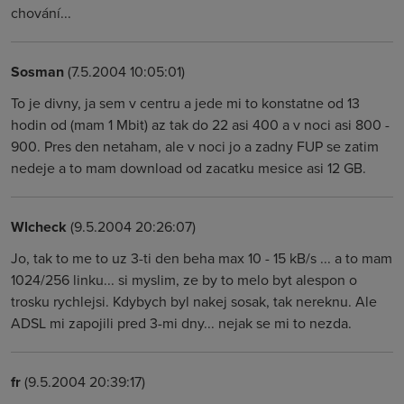
chování...
Sosman
(7.5.2004 10:05:01)
To je divny, ja sem v centru a jede mi to konstatne od 13
hodin od (mam 1 Mbit) az tak do 22 asi 400 a v noci asi 800 -
900. Pres den netaham, ale v noci jo a zadny FUP se zatim
nedeje a to mam download od zacatku mesice asi 12 GB.
Wlcheck
(9.5.2004 20:26:07)
Jo, tak to me to uz 3-ti den beha max 10 - 15 kB/s ... a to mam
1024/256 linku... si myslim, ze by to melo byt alespon o
trosku rychlejsi. Kdybych byl nakej sosak, tak nereknu. Ale
ADSL mi zapojili pred 3-mi dny... nejak se mi to nezda.
fr
(9.5.2004 20:39:17)