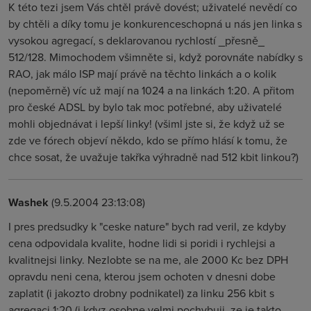
K této tezi jsem Vás chtěl právě dovést; uživatelé nevědí co
by chtěli a díky tomu je konkurenceschopná u nás jen linka s
vysokou agregací, s deklarovanou rychlostí _přesně_
512/128. Mimochodem všimněte si, když porovnáte nabídky s
RAO, jak málo ISP mají právě na těchto linkách a o kolik
(nepoměrně) víc už mají na 1024 a na linkách 1:20. A přitom
pro české ADSL by bylo tak moc potřebné, aby uživatelé
mohli objednávat i lepší linky! (všiml jste si, že když už se
zde ve fórech objeví někdo, kdo se přímo hlásí k tomu, že
chce sosat, že uvažuje takřka výhradně nad 512 kbit linkou?)
Washek
(9.5.2004 23:13:08)
I pres predsudky k "ceske nature" bych rad veril, ze kdyby
cena odpovidala kvalite, hodne lidi si poridi i rychlejsi a
kvalitnejsi linky. Nezlobte se na me, ale 2000 Kc bez DPH
opravdu neni cena, kterou jsem ochoten v dnesni dobe
zaplatit (i jakozto drobny podnikatel) za linku 256 kbit s
agregaci 1:20 (i kdyz osobne velmi pochybuji, ze je takto