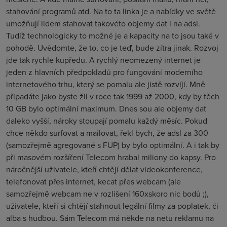
stahování programů atd. Na to ta linka je a nabídky ve světě
umožňují lidem stahovat takovéto objemy dat i na adsl.
Tudíž technologicky to možné je a kapacity na to jsou také v
pohodě. Uvědomte, že to, co je teď, bude zítra jinak. Rozvoj
jde tak rychle kupředu. A rychlý neomezený internet je
jeden z hlavních předpokladů pro fungování moderního
internetového trhu, který se pomalu ale jistě rozvíjí. Mně
připadáte jako byste žil v roce tak 1999 až 2000, kdy by těch
10 GB bylo optimální maximum. Dnes sou ale objemy dat
daleko vyšší, nároky stoupají pomalu každý měsíc. Pokud
chce někdo surfovat a mailovat, řekl bych, že adsl za 300
(samozřejmě agregované s FUP) by bylo optimální. A i tak by
při masovém rozšíření Telecom hrabal miliony do kapsy. Pro
náročnější uživatele, kteří chtějí dělat videokonference,
telefonovat přes internet, kecat přes webcam (ale
samozřejmě webcam ne v rozlišení 160xskoro nic bodů ;),
uživatele, kteří si chtějí stahnout legální filmy za poplatek, či
alba s hudbou. Sám Telecom má někde na netu reklamu na