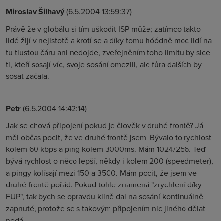
Miroslav Šilhavý
(6.5.2004 13:59:37)
Právě že v globálu si tím uškodit ISP může; zatímco takto
lidé žijí v nejistotě a krotí se a díky tomu hóódně moc lidí na
tu tlustou čáru ani nedojde, zveřejněním toho limitu by sice
ti, kteří sosají víc, svoje sosání omezili, ale fůra dalších by
sosat začala.
Petr
(6.5.2004 14:42:14)
Jak se chová připojení pokud je člověk v druhé frontě? Já
měl občas pocit, že ve druhé frontě jsem. Bývalo to rychlost
kolem 60 kbps a ping kolem 3000ms. Mám 1024/256. Teď
bývá rychlost o něco lepší, někdy i kolem 200 (speedmeter),
a pingy kolísají mezi 150 a 3500. Mám pocit, že jsem ve
druhé frontě pořád. Pokud tohle znamená "zrychlení díky
FUP", tak bych se opravdu klině dal na sosání kontinuálně
zapnuté, protože se s takovým připojením nic jiného dělat
nedá...