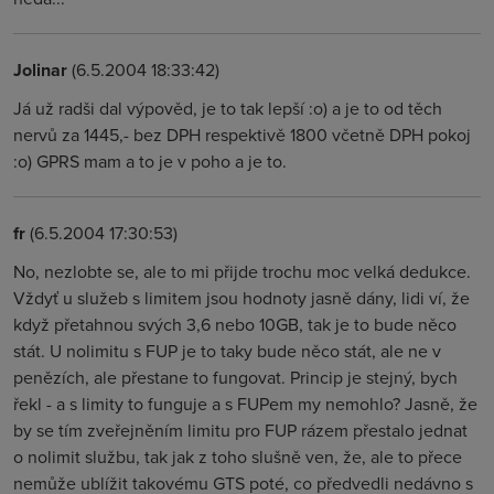
Jolinar
(6.5.2004 18:33:42)
Já už radši dal výpověd, je to tak lepší :o) a je to od těch
nervů za 1445,- bez DPH respektivě 1800 včetně DPH pokoj
:o) GPRS mam a to je v poho a je to.
fr
(6.5.2004 17:30:53)
No, nezlobte se, ale to mi přijde trochu moc velká dedukce.
Vždyť u služeb s limitem jsou hodnoty jasně dány, lidi ví, že
když přetahnou svých 3,6 nebo 10GB, tak je to bude něco
stát. U nolimitu s FUP je to taky bude něco stát, ale ne v
penězích, ale přestane to fungovat. Princip je stejný, bych
řekl - a s limity to funguje a s FUPem my nemohlo? Jasně, že
by se tím zveřejněním limitu pro FUP rázem přestalo jednat
o nolimit službu, tak jak z toho slušně ven, že, ale to přece
nemůže ublížit takovému GTS poté, co předvedli nedávno s