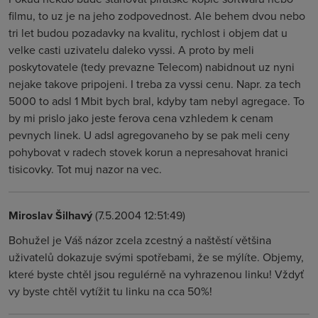
filmu, to uz je na jeho zodpovednost. Ale behem dvou nebo
tri let budou pozadavky na kvalitu, rychlost i objem dat u
velke casti uzivatelu daleko vyssi. A proto by meli
poskytovatele (tedy prevazne Telecom) nabidnout uz nyni
nejake takove pripojeni. I treba za vyssi cenu. Napr. za tech
5000 to adsl 1 Mbit bych bral, kdyby tam nebyl agregace. To
by mi prislo jako jeste ferova cena vzhledem k cenam
pevnych linek. U adsl agregovaneho by se pak meli ceny
pohybovat v radech stovek korun a nepresahovat hranici
tisicovky. Tot muj nazor na vec.
Miroslav Šilhavý
(7.5.2004 12:51:49)
Bohužel je Váš názor zcela zcestný a naštěstí většina
uživatelů dokazuje svými spotřebami, že se mýlíte. Objemy,
které byste chtěl jsou regulérně na vyhrazenou linku! Vždyť
vy byste chtěl vytížit tu linku na cca 50%!