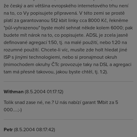
že český a ani většina evropského internetového trhu není
na to, co Vy popisujete připravená. V této zemi se prostě
platí za garantovanou 512 kbit linky cca 8000 Kč, řekněme
"půl-vyhrazenou" byste mohl sehnat někde kolem 6000; pak
budete mít nárok na to, co popisujete. ADSL je zcela jasně
definované agregací 1:50, tj. na malé použití, nebo 1:20 na
rozumné použití. Chcete-li víc, musíte zde holt hledat jiné
ISP s jinými technologiemi, nebo si pronajmout okruh
(mimochodem okruhy ČTc provozuje taky na DSL a agregaci
tam má přesně takovou, jakou byste chtěl, tj. 1:2).
Withman
(8.5.2004 01:17:12)
Tolik snad zase né, ne.? U nás nabízí garant 1Mbit za 5
000....;-)
Petr
(8.5.2004 08:17:42)