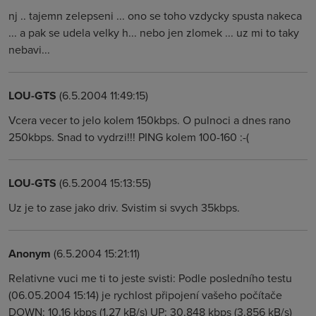
nj .. tajemn zelepseni ... ono se toho vzdycky spusta nakeca
... a pak se udela velky h... nebo jen zlomek ... uz mi to taky
nebavi...
LOU-GTS
(6.5.2004 11:49:15)
Vcera vecer to jelo kolem 150kbps. O pulnoci a dnes rano
250kbps. Snad to vydrzi!!! PING kolem 100-160 :-(
LOU-GTS
(6.5.2004 15:13:55)
Uz je to zase jako driv. Svistim si svych 35kbps.
Anonym
(6.5.2004 15:21:11)
Relativne vuci me ti to jeste svisti: Podle posledního testu
(06.05.2004 15:14) je rychlost připojení vašeho počítače
DOWN: 10.16 kbps (1.27 kB/s) UP: 30.848 kbps (3.856 kB/s)