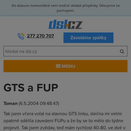
Do diskuse momentálně není možné vkládat příspěvky. Děkujeme za
pochopení.
277 270 707
Zavoláme zpátky
MENU
GTS a FUP
Toman
(6.5.2004 09:48:47)
Tak jsem včera volal na slavnou GTS linku, slečna mi velmi
opatrně sdělila zavedení FUPu a že by se to mělo do týdne
projevit. Tak jsem zvědav, teď mám rychlost 40-80, ve dvě v