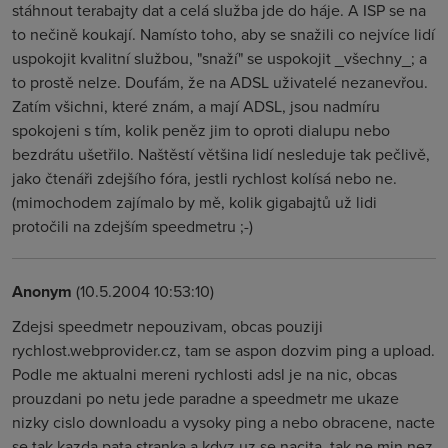
stáhnout terabajty dat a celá služba jde do háje. A ISP se na
to nečině koukají. Namísto toho, aby se snažili co nejvíce lidí
uspokojit kvalitní službou, "snaží" se uspokojit _všechny_; a
to prostě nelze. Doufám, že na ADSL uživatelé nezanevřou.
Zatím všichni, které znám, a mají ADSL, jsou nadmíru
spokojeni s tím, kolik peněz jim to oproti dialupu nebo
bezdrátu ušetřilo. Naštěstí většina lidí nesleduje tak pečlivě,
jako čtenáři zdejšího fóra, jestli rychlost kolísá nebo ne.
(mimochodem zajímalo by mě, kolik gigabajtů už lidi
protočili na zdejším speedmetru ;-)
Anonym
(10.5.2004 10:53:10)
Zdejsi speedmetr nepouzivam, obcas pouziji
rychlost.webprovider.cz, tam se aspon dozvim ping a upload.
Podle me aktualni mereni rychlosti adsl je na nic, obcas
prouzdani po netu jede paradne a speedmetr me ukaze
nizky cislo downloadu a vysoky ping a nebo obracene, nacte
se tak kazda pata stranka a kdyz uz se nacita, tak ne min nez