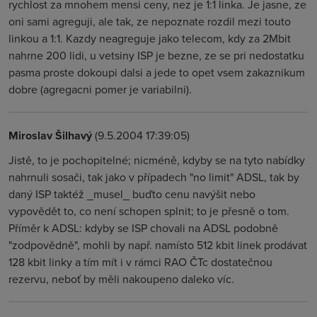
rychlost za mnohem mensi ceny, nez je 1:1 linka. Je jasne, ze
oni sami agreguji, ale tak, ze nepoznate rozdil mezi touto
linkou a 1:1. Kazdy neagreguje jako telecom, kdy za 2Mbit
nahrne 200 lidi, u vetsiny ISP je bezne, ze se pri nedostatku
pasma proste dokoupi dalsi a jede to opet vsem zakaznikum
dobre (agregacni pomer je variabilni).
Miroslav Šilhavý
(9.5.2004 17:39:05)
Jistě, to je pochopitelné; nicméně, kdyby se na tyto nabídky
nahrnuli sosači, tak jako v případech "no limit" ADSL, tak by
daný ISP taktéž _musel_ buďto cenu navýšit nebo
vypovědět to, co není schopen splnit; to je přesně o tom.
Příměr k ADSL: kdyby se ISP chovali na ADSL podobně
"zodpovědně", mohli by např. namísto 512 kbit linek prodávat
128 kbit linky a tím mít i v rámci RAO ČTc dostatečnou
rezervu, neboť by měli nakoupeno daleko víc.