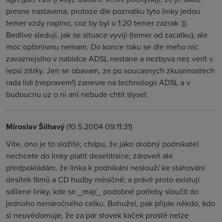
presne nastavena, protoze dle poznatku tyto linky jedou
temer vzdy naplno, coz by byl u 1:20 temer zazrak :)).
Bedlive sleduji, jak se situace vyviji (temer od zacatku), ale
moc optimismu nemam. Do konce roku se dle meho nic
zavaznejsiho v nabidce ADSL nestane a nezbyva nez verit v
lepsi zitrky. Jen se obavam, ze po soucasnych zkusenostech
rada lidi (nepravem!) zanevre na technologii ADSL a v
budoucnu uz o ni ani nebude chtit slyset.
Miroslav Šilhavý
(10.5.2004 09:11:31)
Víte, ono je to složité; chápu, že jako drobný podnikatel
nechcete do linky platit desetitisíce; zároveň ale
předpokládám, že linka k podnikání neslouží ke stahování
desítek filmů a CD hudby měsíčně; a právě proto existují
sdílené linky, kde se _mají_ podobné potřeby sloučit do
jednoho nenáročného celku. Bohužel, pak přijde někdo, kdo
si neuvědomuje, že za pár stovek kaček prostě nelze