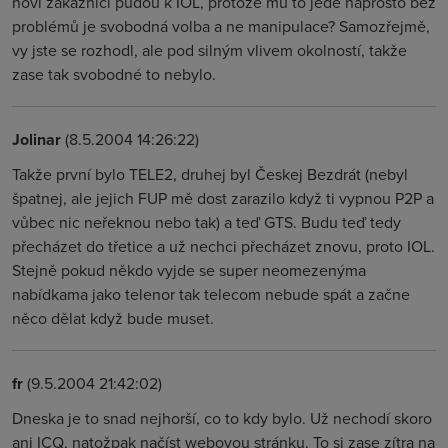
noví zákazníci pudou k IOL, protože mu to jede naprosto bez
problémů je svobodná volba a ne manipulace? Samozřejmě,
vy jste se rozhodl, ale pod silným vlivem okolností, takže
zase tak svobodné to nebylo.
Jolinar
(8.5.2004 14:26:22)
Takže první bylo TELE2, druhej byl Českej Bezdrát (nebyl
špatnej, ale jejich FUP mě dost zarazilo když ti vypnou P2P a
vůbec nic neřeknou nebo tak) a teď GTS. Budu teď tedy
přecházet do třetice a už nechci přecházet znovu, proto IOL.
Stejně pokud někdo vyjde se super neomezenýma
nabídkama jako telenor tak telecom nebude spát a začne
něco dělat když bude muset.
fr
(9.5.2004 21:42:02)
Dneska je to snad nejhorší, co to kdy bylo. Už nechodí skoro
ani ICQ, natožpak načíst webovou stránku. To si zase zítra na