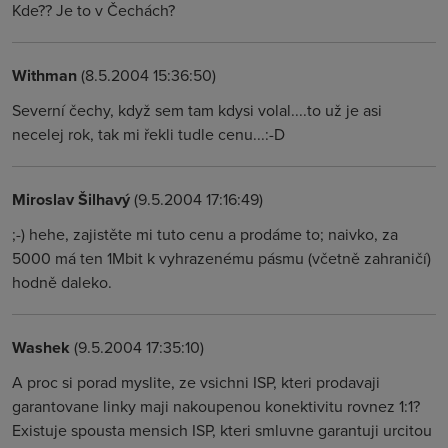
Kde?? Je to v Čechách?
Withman
(8.5.2004 15:36:50)
Severní čechy, když sem tam kdysi volal....to už je asi
necelej rok, tak mi řekli tudle cenu...:-D
Miroslav Šilhavý
(9.5.2004 17:16:49)
;-) hehe, zajistěte mi tuto cenu a prodáme to; naivko, za
5000 má ten 1Mbit k vyhrazenému pásmu (včetně zahraničí)
hodně daleko.
Washek
(9.5.2004 17:35:10)
A proc si porad myslite, ze vsichni ISP, kteri prodavaji
garantovane linky maji nakoupenou konektivitu rovnez 1:1?
Existuje spousta mensich ISP, kteri smluvne garantuji urcitou