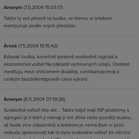
Anonym
(7.5.2004 15:03:17)
Takže ty seš přesně ta loutka, se kterou si telekom
manipuluje podle svých představ.
Arnoš
(7.5.2004 19:15:42)
Kdepak loutka, konečně správně svobodně logická a
ekonomická volba! Na základě výmluvných údajů. Osobně
medituju mezi shitcomem (kvalita), contíkama(cena) a
ceským bezdrátem(poměr cena výkon).
Anonym
(8.5.2004 07:19:26)
Svobodná volba? Ale ale... Takže když mají ISP problémy s
agregací (a ti kteří ji nemají ji mít dříve nebo později budou,
až bude více zákazníků) a telekom je nemá (buh ví proč-
nebudu spekulovat) tak to byla svobodná volba? že všichni