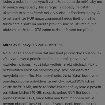
jedno a nebo to musí využít za každou cenu do mrtě, aby mu
ty peníze nepropadly. Na agregaci a dopady na ostatní
uživatele to samozřejmě má vliv v obou případech stejný. A
je mi jasné, že FUP může znamenat i něco jiného, než jen
tlustá čára a snížená priorita provinivšího se uživatele, ale
obávám se, že to u GTS zatím rozhodně není ten případ.
Miroslav Šilhavý
(7.5.2004 08:20:51)
Nojo, jenže zpoplatnění dat nad limit je očividný způsob, jak
více vydělávat a primárním účelem není spravedlivé
rozdělení pásma, i když jako vedlejší efekt přichází. FUP u
bezlimitních linek má naprosto jiný úkol; poskytovateli
nevydělá ani kačku. Nezapomínejte, že ta "čára" bude velmi
pravděpodobně pohyblivá; teoreticky, pokud 95% lidí se
vejde do 500 MB, může ta "čára" být hodně vysoko a povolit
pár lidem klidně i 10 GB; naopak, pokud 95% lidí bude mít
přenos kolem 2 GB, bude laťka mnohem mnohem níž. V
prvním případě, když já, jako uživatel, např. jednou za rok