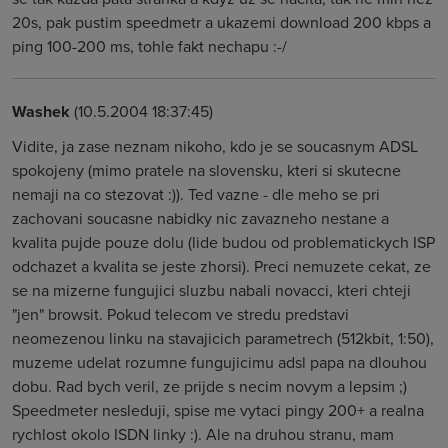
20s, pak pustim speedmetr a ukazemi download 200 kbps a
ping 100-200 ms, tohle fakt nechapu :-/
Washek
(10.5.2004 18:37:45)
Vidite, ja zase neznam nikoho, kdo je se soucasnym ADSL
spokojeny (mimo pratele na slovensku, kteri si skutecne
nemaji na co stezovat :)). Ted vazne - dle meho se pri
zachovani soucasne nabidky nic zavazneho nestane a
kvalita pujde pouze dolu (lide budou od problematickych ISP
odchazet a kvalita se jeste zhorsi). Preci nemuzete cekat, ze
se na mizerne fungujici sluzbu nabali novacci, kteri chteji
"jen" browsit. Pokud telecom ve stredu predstavi
neomezenou linku na stavajicich parametrech (512kbit, 1:50),
muzeme udelat rozumne fungujicimu adsl papa na dlouhou
dobu. Rad bych veril, ze prijde s necim novym a lepsim ;)
Speedmeter nesleduji, spise me vytaci pingy 200+ a realna
rychlost okolo ISDN linky :). Ale na druhou stranu, mam