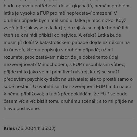
budu opravdu potřebovat deset gigabajtů, nemám problém;
laťka je vysoko a FUP pro mě nepředstaví omezení. V
druhém případě bych měl smůlu; laťka je moc nízko. Když
zveřejníte jak vysoko laťka je, dozajista se najde hodně lidí,
kteří se k ní rádi přiblíží co nejvíce. A efekt? Laťka bude
muset jít dolů! V katastrofickém případě dojde až někam na
tu úroveň, kterou popisuju v druhém případě; už mi
rozumíte, proč zastávám názor, že je dobré tento údaj
nezveřejňovat? Mimochodem, s FUP nesouhlasím vůbec;
přijde mi to jako velmi primitivní nástroj, který se snaží
především psychicky tlačit na uživatele; ale to prostě samo o
sobě nestačí. Uživatelé se i bez zveřejnění FUP limitu naučí
k němu přibližovat; a tudíš předpokládám, že FUP se bude
časem víc a víc blížit tomu druhému scénáři; a to mi přijde na
hlavu postavené.
Krleš
(7.5.2004 11:35:02)