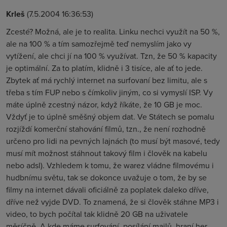
Krleš
(7.5.2004 16:36:53)
Zcesté? Možná, ale je to realita. Linku nechci využít na 50 %,
ale na 100 % a tím samozřejmě teď nemyslím jako vy
vytížení, ale chci jí na 100 % využívat. Tzn, že 50 % kapacity
je optimální. Za to platím, klidně i 3 tisíce, ale ať to jede.
Zbytek ať má rychlý internet na surfovaní bez limitu, ale s
třeba s tím FUP nebo s čímkoliv jiným, co si vymyslí ISP. Vy
máte úplně zcestný názor, když říkáte, že 10 GB je moc.
Vždyť je to úplně směšný objem dat. Ve Státech se pomalu
rozjíždí komerční stahování filmů, tzn., že není rozhodně
určeno pro lidi na pevných lajnách (to musí být masové, tedy
musí mít možnost stáhnout takový film i člověk na kabelu
nebo adsl). Vzhledem k tomu, že warez vládne filmovému i
hudbnímu světu, tak se dokonce uvažuje o tom, že by se
filmy na internet dávali oficiálně za poplatek daleko dříve,
dříve než vyjde DVD. To znamená, že si člověk stáhne MP3 i
video, to bych počítal tak klidně 20 GB na uživatele
měsíčně. A kde máme surfování, posílání mailů, hraní her,