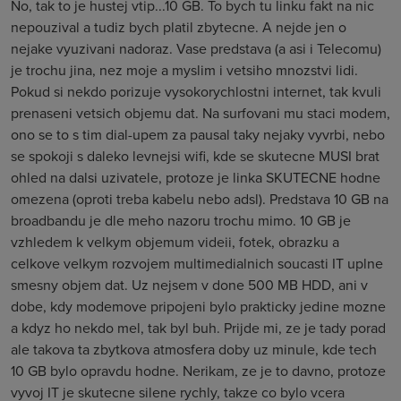
No, tak to je hustej vtip...10 GB. To bych tu linku fakt na nic
nepouzival a tudiz bych platil zbytecne. A nejde jen o
nejake vyuzivani nadoraz. Vase predstava (a asi i Telecomu)
je trochu jina, nez moje a myslim i vetsiho mnozstvi lidi.
Pokud si nekdo porizuje vysokorychlostni internet, tak kvuli
prenaseni vetsich objemu dat. Na surfovani mu staci modem,
ono se to s tim dial-upem za pausal taky nejaky vyvrbi, nebo
se spokoji s daleko levnejsi wifi, kde se skutecne MUSI brat
ohled na dalsi uzivatele, protoze je linka SKUTECNE hodne
omezena (oproti treba kabelu nebo adsl). Predstava 10 GB na
broadbandu je dle meho nazoru trochu mimo. 10 GB je
vzhledem k velkym objemum videii, fotek, obrazku a
celkove velkym rozvojem multimedialnich soucasti IT uplne
smesny objem dat. Uz nejsem v done 500 MB HDD, ani v
dobe, kdy modemove pripojeni bylo prakticky jedine mozne
a kdyz ho nekdo mel, tak byl buh. Prijde mi, ze je tady porad
ale takova ta zbytkova atmosfera doby uz minule, kde tech
10 GB bylo opravdu hodne. Nerikam, ze je to davno, protoze
vyvoj IT je skutecne silene rychly, takze co bylo vcera