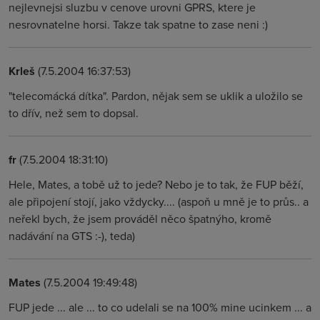
nejlevnejsi sluzbu v cenove urovni GPRS, ktere je
nesrovnatelne horsi. Takze tak spatne to zase neni :)
Krleš
(7.5.2004 16:37:53)
"telecomácká dítka". Pardon, nějak sem se uklik a uložilo se
to dřív, než sem to dopsal.
fr
(7.5.2004 18:31:10)
Hele, Mates, a tobě už to jede? Nebo je to tak, že FUP běží,
ale připojení stojí, jako vždycky.... (aspoň u mně je to průs.. a
neřekl bych, že jsem prováděl něco špatnýho, kromě
nadávání na GTS :-), teda)
Mates
(7.5.2004 19:49:48)
FUP jede ... ale ... to co udelali se na 100% mine ucinkem ... a