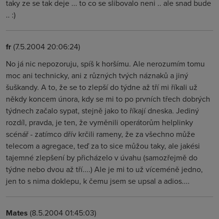
taky ze se tak deje ... to co se slibovalo neni .. ale snad bude
.. :)
fr
(7.5.2004 20:06:24)
No já nic nepozoruju, spíš k horšímu. Ale nerozumím tomu
moc ani technicky, ani z různých tvých náznaků a jiný
šuškandy. A to, že se to zlepší do týdne až tří mi říkali už
někdy koncem února, kdy se mi to po prvních třech dobrých
týdnech začalo sypat, stejně jako to říkají dneska. Jediný
rozdíl, pravda, je ten, že vyměnili operátorům helplinky
scénář - zatímco dřív krčili rameny, že za všechno může
telecom a agregace, teď za to sice můžou taky, ale jakési
tajemné zlepšení by přicházelo v úvahu (samozřejmě do
týdne nebo dvou až tří....) Ale je mi to už víceméně jedno,
jen to s nima doklepu, k čemu jsem se upsal a adios....
Mates
(8.5.2004 01:45:03)