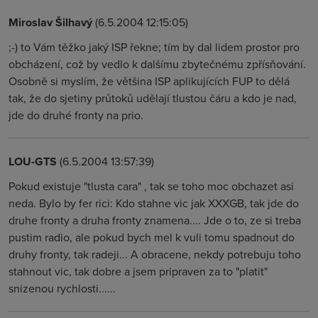
Miroslav Šilhavý
(6.5.2004 12:15:05)
;-) to Vám těžko jaký ISP řekne; tím by dal lidem prostor pro
obcházení, což by vedlo k dalšímu zbytečnému zpřísňování.
Osobně si myslím, že většina ISP aplikujících FUP to dělá
tak, že do sjetiny průtoků udělají tlustou čáru a kdo je nad,
jde do druhé fronty na prio.
LOU-GTS
(6.5.2004 13:57:39)
Pokud existuje "tlusta cara" , tak se toho moc obchazet asi
neda. Bylo by fer rici: Kdo stahne vic jak XXXGB, tak jde do
druhe fronty a druha fronty znamena.... Jde o to, ze si treba
pustim radio, ale pokud bych mel k vuli tomu spadnout do
druhy fronty, tak radeji... A obracene, nekdy potrebuju toho
stahnout vic, tak dobre a jsem pripraven za to "platit"
snizenou rychlosti......