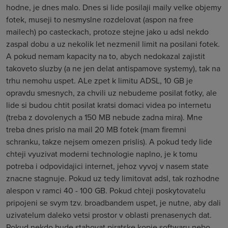
hodne, je dnes malo. Dnes si lide posilaji maily velke objemy
fotek, museji to nesmyslne rozdelovat (aspon na free
mailech) po casteckach, protoze stejne jako u adsl nekdo
zaspal dobu a uz nekolik let nezmenil limit na posilani fotek.
A pokud nemam kapacity na to, abych nedokazal zajistit
takoveto sluzby (a ne jen delat antispamove systemy), tak na
trhu nemohu uspet. ALe zpet k limitu ADSL, 10 GB je
opravdu smesnych, za chvili uz nebudeme posilat fotky, ale
lide si budou chtit posilat kratsi domaci videa po internetu
(treba z dovolenych a 150 MB nebude zadna mira). Mne
treba dnes prislo na mail 20 MB fotek (mam firemni
schranku, takze nejsem omezen prislis). A pokud tedy lide
chteji vyuzivat moderni technologie naplno, je k tomu
potreba i odpovidajici internet, jehoz vyvoj v nasem state
znacne stagnuje. Pokud uz tedy limitovat adsl, tak rozhodne
alespon v ramci 40 - 100 GB. Pokud chteji poskytovatelu
pripojeni se svym tzv. broadbandem uspet, je nutne, aby dali
uzivatelum daleko vetsi prostor v oblasti prenasenych dat.
Pokud nekdo bude stahovat piratske kopie softwaru nebo