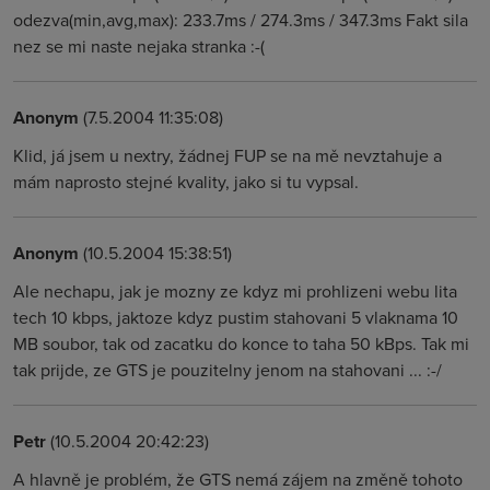
odezva(min,avg,max): 233.7ms / 274.3ms / 347.3ms Fakt sila
nez se mi naste nejaka stranka :-(
Anonym
(7.5.2004 11:35:08)
Klid, já jsem u nextry, žádnej FUP se na mě nevztahuje a
mám naprosto stejné kvality, jako si tu vypsal.
Anonym
(10.5.2004 15:38:51)
Ale nechapu, jak je mozny ze kdyz mi prohlizeni webu lita
tech 10 kbps, jaktoze kdyz pustim stahovani 5 vlaknama 10
MB soubor, tak od zacatku do konce to taha 50 kBps. Tak mi
tak prijde, ze GTS je pouzitelny jenom na stahovani ... :-/
Petr
(10.5.2004 20:42:23)
A hlavně je problém, že GTS nemá zájem na změně tohoto