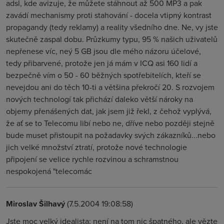
adsl, kde avizuje, že můžete stáhnout až 500 MP3 a pak
zavádí mechanismy proti stahování - docela vtipný kontrast
propagandy (tedy reklamy) a reality všedního dne. Ne, vy jste
skutečně zaspal dobu. Průzkumy typu, 95 % našich uživatelů
nepřenese víc, neý 5 GB jsou dle mého názoru účelové,
tedy přibarvené, protože jen já mám v ICQ asi 160 lidí a
bezpečně vím o 50 - 60 běžných spotřebitelích, kteří se
nevejdou ani do těch 10-ti a většina překročí 20. S rozvojem
nových technologí tak přichází daleko větší nároky na
objemy přenášených dat, jak jsem již řekl, z čehož vyplývá,
že ať se to Telecomu libí nebo ne, dříve nebo později stejně
bude muset přistoupit na požadavky svých zákazníků...nebo
jich velké množství ztratí, protože nové technologie
připojení se velice rychle rozvinou a schramstnou
nespokojená "telecomác
Miroslav Šilhavý
(7.5.2004 19:08:58)
Jste moc velký idealista; není na tom nic špatného, ale vězte