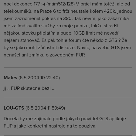
noci dokonce 177 :-( (mám512/128) V práci mám totéž, ale od
telekoumáků, na Praze 6 to frčí neustále kolem 420k, jednou
jsem zaznamenal pokles na 380. Tak nevim, jako zákazníka
mě zajímá kvalita služby za moje peníze, takže si radši
nějakou stovku připlatím a bude. 10GB limit mě nevadí,
nejsem stahovač. Esipak tohle fórum čte někdo z GTS ? Že
by se jako mohl zůčastnit diskuze. Navíc, na webu GTS jsem
nenašel ani zmínku o zavedeném FUP.
Mates
(6.5.2004 10:22:40)
jj .. FUP skutecne bezi ...
LOU-GTS
(6.5.2004 11:59:49)
Docela by me zajimalo podle jakych pravidel GTS aplikuje
FUP a jake konkretni nastroje na to pouziva.