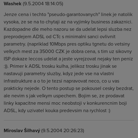
Washek
(9.5.2004 18:14:05)
Jenze cena i techto "pseudo-garantovanych" linek je natolik
vysoka, ze se na to chytaji az na vyjimky business zakaznici.
Kazdopadne dle meho nazoru se da udelat lepsi sluzba nez
preprodejem ADSL od CTc s minimalni sanci ovlivnit
parametry. (napriklad 10Mbps pres optiku tgnetu do vetsiny
velkych mest za 35000 CZK je dobra cena, s tim uz sikovny
ISP dokaze leccos udelat a jeste vyrejzovat nejaky ten peniz
:)). Primer k ADSL trosku kulha, jelikoz trosku jinak se
nastavuji parametry sluzby, kdyz jede vse na vlastni
infrastrukture a o to je tezsi napravovat neco, co u vas
prakticky nejede. O tento postup se pokousel cesky bezdrat,
ale nevim s jak velkym uspechem. Bojim se, ze prodavat
linky kapacitne mensi moc neobstoji v konkurencnim boji
ADSL, kdy uzivatel kouka predevsim na rychlost :)
Miroslav Šilhavý
(9.5.2004 20:26:23)