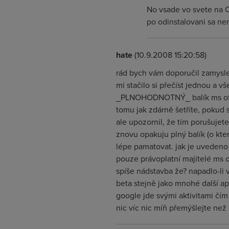
No vsade vo svete na C
po odinstalovani sa ne
hate
(10.9.2008 15:20:58)
rád bych vám doporučil zamyslet 
mi stačilo si přečíst jednou a
_PLNOHODNOTNÝ_ balík ms office
tomu jak zdárně šetříte, pokud s
ale upozornil, že tím porušujet
znovu opakuju plný balík (o kte
lépe pamatovat. jak je uvedeno 
pouze právoplatní majitelé ms o
spíše nádstavba že? napadlo-li 
beta stejně jako mnohé další ap
google jde svými aktivitami čím
nic víc nic míň přemýšlejte než