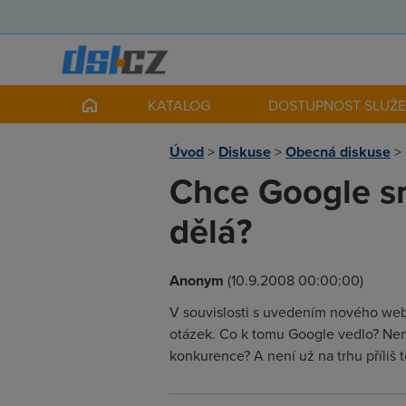
KATALOG
DOSTUPNOST SLUŽ
Úvod
>
Diskuse
>
Obecná diskuse
>
Chce Google sr
dělá?
Anonym
(10.9.2008 00:00:00)
V souvislosti s uvedením nového web
otázek. Co k tomu Google vedlo? Ne
konkurence? A není už na trhu příliš 