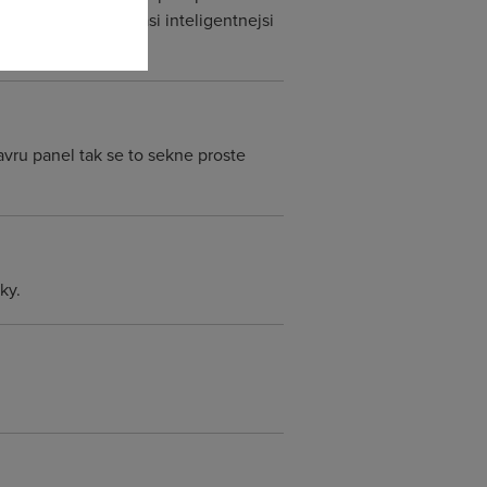
ftware google je asi inteligentnejsi
avru panel tak se to sekne proste
ky.