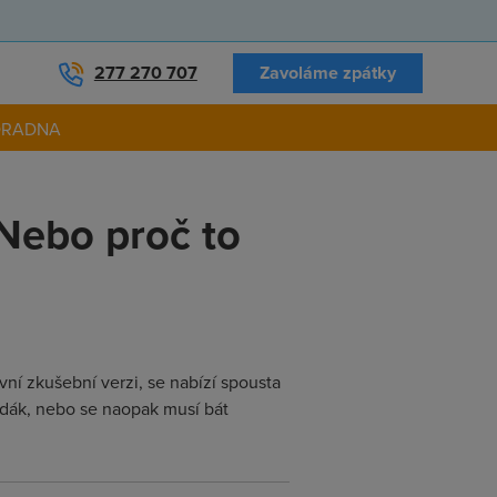
277 270 707
Zavoláme zpátky
ORADNA
 Nebo proč to
í zkušební verzi, se nabízí spousta
dák, nebo se naopak musí bát