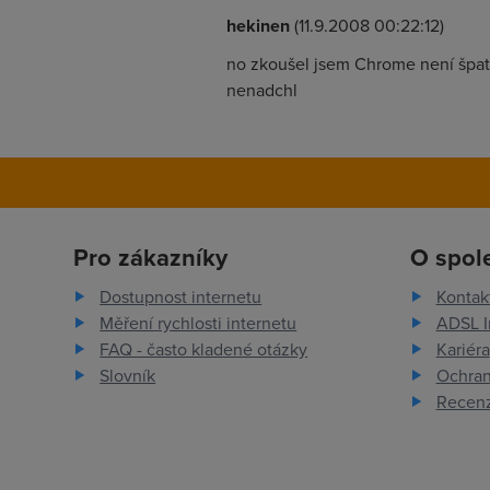
hekinen
(11.9.2008 00:22:12)
no zkoušel jsem Chrome není špatn
nenadchl
Pro zákazníky
O spol
Dostupnost internetu
Kontak
Měření rychlosti internetu
ADSL I
FAQ - často kladené otázky
Kariéra
Slovník
Ochran
Recenz