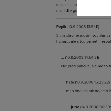
mesicich arogantnim zpusobem a 
nez lidi v google pracujici (ale
Pepik
(10.9.2008 13:51:11)
S tim chrome musim souhlasit s 
humac , ale s tou pameti nesouh
...
(10.9.2008 14:54:31)
Nic proti pánové, ale mě to 
hate
(10.9.2008 15:23:22)
mno ono ani tak nejde o že
jurto
(14.9.2008 00:30: