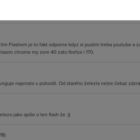
reknou jeste mene nez jste vycetl z fakturacnich udaju. Hold so
spon na supportu).
tim Flashem je to fakt odporne kdyz si pustim treba youtube a z
lasim chrome my zere 40 zato firefox i 170.
funguje naprosto v pohodě. Od starého železla nelze čekaz zázra
lezo jako spíše o ten flash že .))
18)