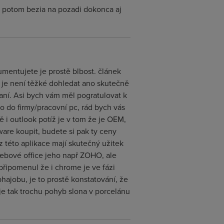
e potom bezia na pozadi dokonca aj
gumentujete je prostě blbost. článek
 je není těžké dohledat ano skutečně
aní. Asi bych vám měl pogratulovat k
to do firmy/pracovní pc, rád bych vás
ě i outlook potíž je v tom že je OEM,
ware koupit, budete si pak ty ceny
z této aplikace mají skutečný užitek
 webové office jeho např ZOHO, ale
 připomenul že i chrome je ve fázi
hajobu, je to prostě konstatování, že
 je tak trochu pohyb slona v porcelánu