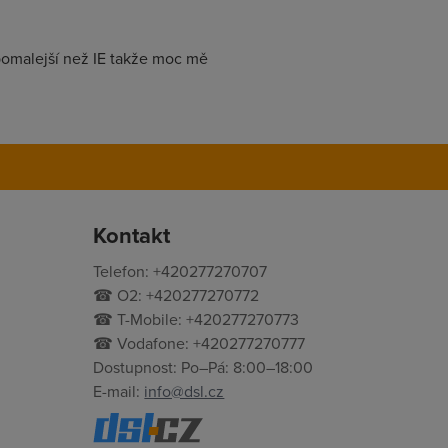
pomalejší než IE takže moc mě
Kontakt
Telefon: +420277270707
☎ O2: +420277270772
☎ T-Mobile: +420277270773
☎ Vodafone: +420277270777
Dostupnost: Po–Pá: 8:00–18:00
E-mail:
info@dsl.cz