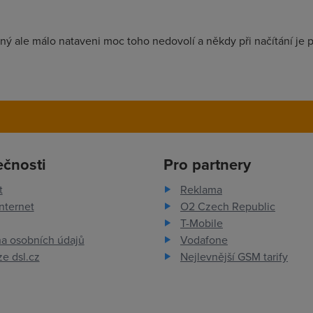
ý ale málo nataveni moc toho nedovolí a někdy při načítání je 
ečnosti
Pro partnery
t
Reklama
nternet
O2 Czech Republic
T-Mobile
a osobních údajů
Vodafone
e dsl.cz
Nejlevnější GSM tarify