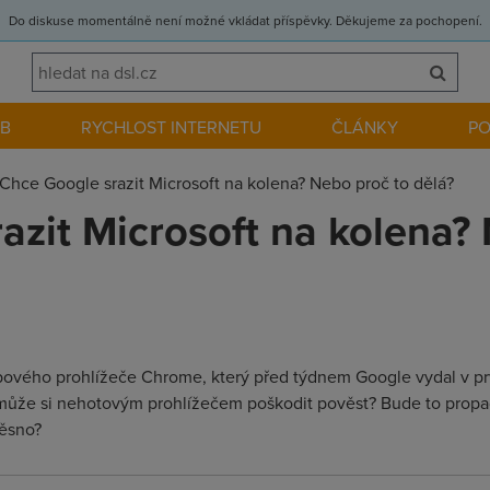
Do diskuse momentálně není možné vkládat příspěvky. Děkujeme za pochopení.
EB
RYCHLOST INTERNETU
ČLÁNKY
P
Chce Google srazit Microsoft na kolena? Nebo proč to dělá?
azit Microsoft na kolena?
ového prohlížeče Chrome, který před týdnem Google vydal v prvn
může si nehotovým prohlížečem poškodit pověst? Bude to propa
těsno?