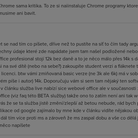
hrome sama kritika. To ze si naiinstaluje Chrome programy ktor
musime ani bavit.
se nad tím co píšete, dříve než to pustíte na síť to čím tady ar
 všechny údaje které zde napádate jsem tam našel podložené nebo
 profesional stojí 12k bez daně a to je něco málo přes 14k s d
i na své dítě (nebo na sebe?) zakoupíte student verzi a fláknete 
e licenci. btw vámi zmiňovaná basic verze (ne 3k ale 6k) má v sob
rém píše i autor) 14k. Doporučuju vám si sem tam nějaký ten soft
v článku služba live nabízí sice webové office ale v současnosti 
ffice (viz faq této BETA služby) takže ono to zatím není ani tak
vás že se ta služba jistě změní/zlepší až betou nebude, rád bych
likace od google zajímalo by mne kde v článku vidíte nějakou ob
 dál tím více proti ms a zároveň že ms zaspal dobu a vše co dělá
 něco napíšete