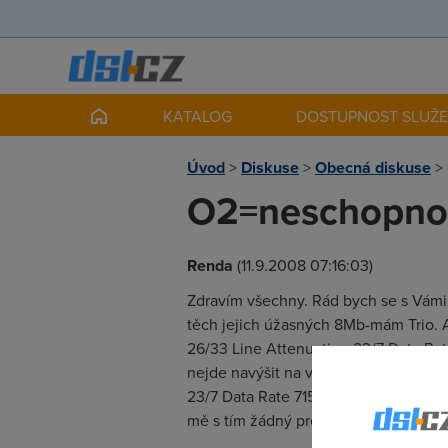
KATALOG
DOSTUPNOST SLUŽ
Úvod
>
Diskuse
>
Obecná diskuse
>
O2=neschopnos
Renda
(11.9.2008 07:16:03)
Zdravím všechny. Rád bych se s Vámi p
těch jejich úžasných 8Mb-mám Trio. 
26/33 Line Attenuation 23/7 Data Ra
nejde navýšit na více než 7Mb včetn
23/7 Data Rate 7150/518 Myslíte si,že
mě s tím žádný problém neměl. Díky 