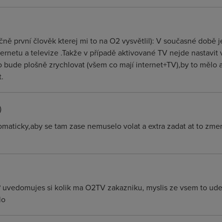
čně první člověk kterej mi to na O2 vysvětlil): V současné době 
ernetu a televize .Takže v případě aktivované TV nejde nastavit 
to bude plošně zrychlovat (všem co mají internet+TV),by to měl
.
)
omaticky,aby se tam zase nemuselo volat a extra zadat at to zmen
 uvedomujes si kolik ma O2TV zakazniku, myslis ze vsem to udelaj
lo