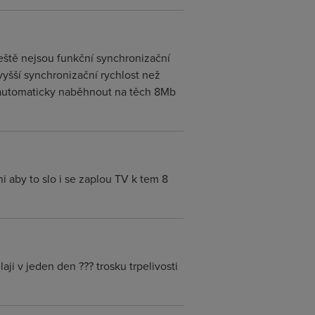
ještě nejsou funkční synchronizační
vyšší synchronizační rychlost než
o automaticky naběhnout na těch 8Mb
i aby to slo i se zaplou TV k tem 8
i v jeden den ??? trosku trpelivosti