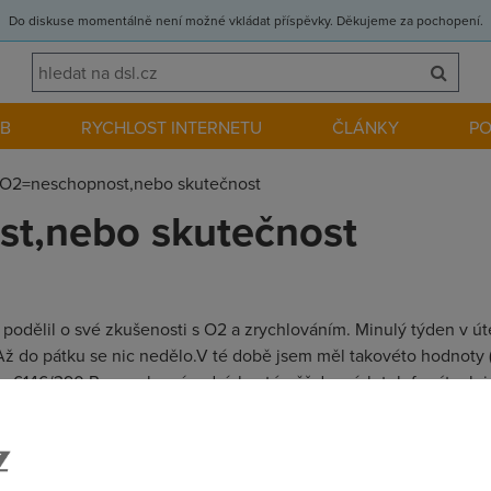
Do diskuse momentálně není možné vkládat příspěvky. Děkujeme za pochopení.
EB
RYCHLOST INTERNETU
ČLÁNKY
P
O2=neschopnost,nebo skutečnost
t,nebo skutečnost
odělil o své zkušenosti s O2 a zrychlováním. Minulý týden v úte
Až do pátku se nic nedělo.V té době jsem měl takovéto hodnoty
te 6146/390 Po mnoha výpadcích a téměř denních telefonátech j
ě O2TV a že s tím nemůžou nic udělat. Teď mám tyto hodnoty: S
 je to pravda,nebo je to jenom jejich neschopnost s tím něco udě
za všechny názory.