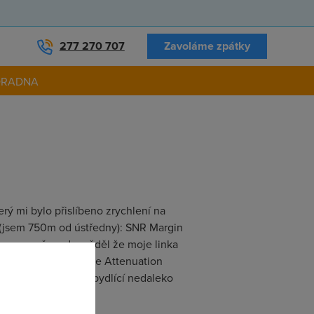
277 270 707
Zavoláme zpátky
ORADNA
rý mi bylo přislíbeno zrychlení na
 (jsem 750m od ústředny): SNR Margin
sem se včera dozvěděl že moje linka
NR Margin 26/27 Line Attenuation
lat. Kolega z práce bydlící nedaleko