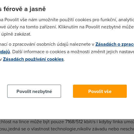
 férově a jasně
na Povolit vše nám umožníte použití cookies pro funkční, analyti
zalozil(ADSL 4096+O2 TV PO ZRYCHLENI) tak zjistis ze mam upln
vé účely na tomto zařízení. Kliknutím na Povolit nezbytné můžet
 úplně zakázat.
mací o zpracování osobních údajů naleznete v
Zásadách o zprac
údajů
. Další informace o cookies a možnosti změnit jejich nastav
it co je potřeba pro funkční TV. Tákže pokud chceš 8 Mbit musí l
 v
Zásadách používání cookies
.
mého jistí,pokud tam na měření není min 14 Mbit tak ti pustí o to
 cookies chcete dozvědět více, další podrobnosti najdete na t
Povolit nezbytné
Povolit vše
ali,hodinu to šlo i sTV 13Mb,ale už je to zase zpátky na 7Mb?????
lost na lince může být pouze 7168/512 kbit/s i kdyby linka umož
nosu,jedná se o vlastnost technologie,nikoliv závadu nebo nesc