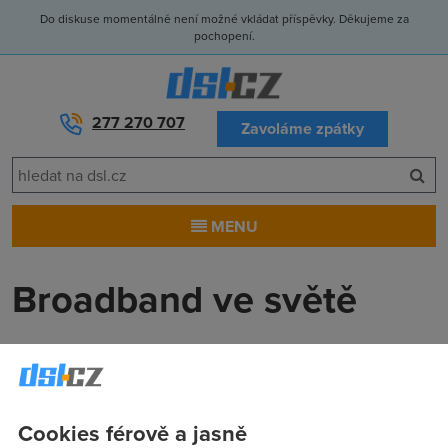
Do diskuse momentálně není možné vkládat příspěvky. Děkujeme za
pochopení.
277 270 707
Zavoláme zpátky
MENU
Broadband ve světě
Anonym
(23.9.2008 00:00:00)
Statistiky z pohledu rozšíření, penetrace a kvality vypadají
každá jinak. Jak je to možné?
Cookies férově a jasně