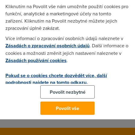
Kliknutím na Povolit vše nám umožníte použití cookies pro
Tomáš Malčánek
(24.9.2008 19:33:51)
funkční, analytické a marketingové účely na tomto
zařízení. Kliknutím na Povolit nezbytné můžete jejich
Zdravím, četl jsem Váš článek s velkým zaujetím, jak chválíte
zpracování úplně zakázat.
rezšíření brodbendu po světě statistiky mluví božsky. Když
se podíváme na druhou stranu, tak Vám samozřejmě nechci
Více informací o zpracování osobních údajů naleznete v
brát iluze o této technologii, ale jak říkám zaměřte se také na
Zásadách o zpracování osobních údajů
. Další informace o
Afriku, kde např. v Etiopii místní telekom poskytuje připojení
cookies a možnosti změnit jejich nastavení naleznete v
"BROADBAND". Jedná se o velmi drahou a zastaralou
Zásadách používání cookies
.
možnost připojení, aspoň tady v Etiopii. Internet sice funguje
samozřejmě je blokován kam se podíváte(voicemail, vpn
Pokud se o cookies chcete dozvědět více, další
tunely apod.), nehledě na poměr rychlosti 256Kb/s a ceny
podrobnosti najdete na tomto odkazu.
cca 12.000,00 Kč/měsíc. I takové poskytovatelé jako je
Povolit nezbytné
světoznámí SKYPE zde nemá šanci. Tímto jsem Vám chtěl
jen nastínit, že Brodband má i své stinné stránky. Zdraví
Povolit vše
Etiopie