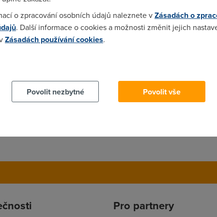
wifi nebo kabelovy internet by byl docela fajn :-)
mací o zpracování osobních údajů naleznete v
Zásadách o zprac
údajů
. Další informace o cookies a možnosti změnit jejich nastav
 v
Zásadách používání cookies
.
pres pevnou od o2, a wifi modem Huawei HG520...
 cookies chcete dozvědět více, další podrobnosti najdete na t
Povolit nezbytné
Povolit vše
ečnosti
Pro partnery