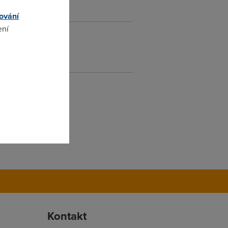
ování
ení
omto
Kontakt