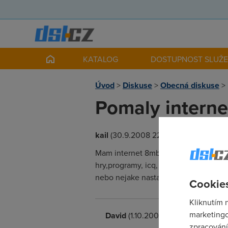
KATALOG
DOSTUPNOST SLUŽ
Úvod
>
Diskuse
>
Obecná diskuse
>
Pomaly internet
kail
(30.9.2008 22:11:40)
Mam internet 8mb, na svym booku mi 
hry,programy, icq, projel antivirem 
nebo nejake nastaveni? Diky
Cookies
Kliknutím 
marketingo
David
(1.10.2008 09:18:20)
zpracování