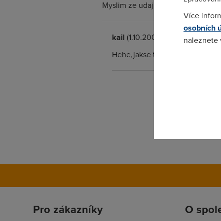
Myslim ze udaj o tom jestli resime 
Více infor
osobních 
kail
(1.10.2008 19:20:40)
naleznete
Hehe,jakse to vezme, mam net 
Pokud se o
odkazu.
Pro zákazníky
O spol