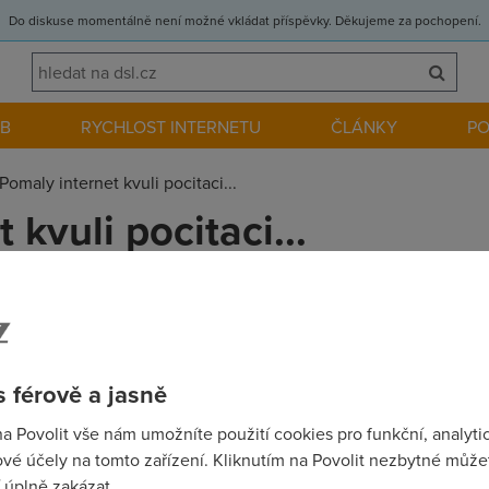
Do diskuse momentálně není možné vkládat příspěvky. Děkujeme za pochopení.
EB
RYCHLOST INTERNETU
ČLÁNKY
P
Pomaly internet kvuli pocitaci...
 kvuli pocitaci...
bezi kolem 3,6mb, kdyz pripojim jiny book rychlost je kolem 7
ale nepomohlo to. Vedel by nekdo cim to muze byt, treba neco v 
 férově a jasně
na Povolit vše nám umožníte použití cookies pro funkční, analyti
vé účely na tomto zařízení. Kliknutím na Povolit nezbytné můžet
 úplně zakázat.