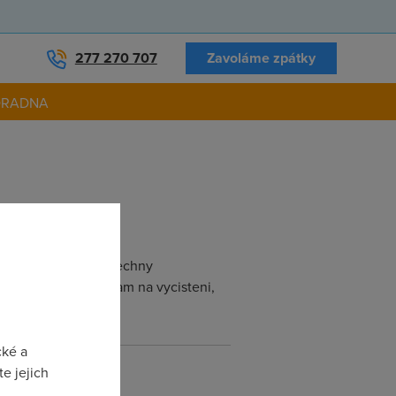
277 270 707
Zavoláme zpátky
ORADNA
mb, vymazal jsem vsechny
msconfig nebo program na vycisteni,
cké a
e jejich