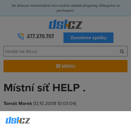
Do diskuse momentálně není možné vkládat příspěvky. Děkujeme za
pochopení.
277 270 707
Zavoláme zpátky
MENU
Místní síť HELP .
Tomáš Marek
(12.10.2008 10:03:04)
Dobrý den , mohl by mi nekdo poradit jestli nejakym
zpusobem jde optiminimalizovat nebo ustalit pripojeni pro
muj pc , kdyz je pripojeni 2 MB pusteno do mistní síťe s 20