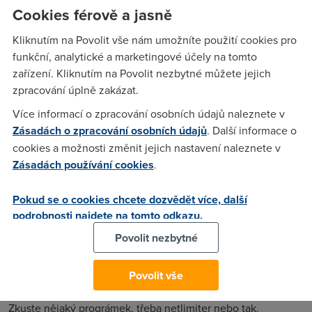
PC , a kdyz chci hrat on-line hry tak mam docela problémy s
Cookies férově a jasně
odezvou (pingem) děkuji za odpověď .
Kliknutím na Povolit vše nám umožníte použití cookies pro
funkční, analytické a marketingové účely na tomto
zařízení. Kliknutím na Povolit nezbytné můžete jejich
Tomáš Marek
(12.10.2008 15:10:37)
zpracování úplně zakázat.
Samozdrejme nejsem hlavni spravce site .
Více informací o zpracování osobních údajů naleznete v
Zásadách o zpracování osobních údajů
. Další informace o
Nargon
(12.10.2008 17:35:23)
cookies a možnosti změnit jejich nastavení naleznete v
Zásadách používání cookies
.
NE. Ty jako pouhy uzivatel site nemuzes nijak ovlivnit jeji
nastaveni. To by jsi jedine musel mit pristup na vsechny pc
Pokud se o cookies chcete dozvědět více, další
na siti nebo na ten centralni router, ktery rozdeluje ty 2MB
podrobnosti najdete na tomto odkazu.
na 20pc. A to urcite nemas ani jedno. Takze s tim nic
Povolit nezbytné
neudelas. Jedine nehrat online hry.
Povolit vše
Petr
(13.10.2008 11:57:29)
Zkuste nějaký prográmek, třeba netlimiter nebo tak.