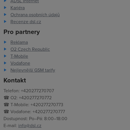
ADSL Internet
Kariéra
Ochrana osobních údajů
Recenze dsl.cz
Pro partnery
Reklama
O2 Czech Republic
T-Mobile
Vodafone
Nejlevnější GSM tarify
Kontakt
Telefon: +420277270707
☎ O2: +420277270772
☎ T-Mobile: +420277270773
☎ Vodafone: +420277270777
Dostupnost: Po–Pá: 8:00–18:00
E-mail:
info@dsl.cz