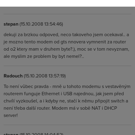
současně.
stepan
(15.10.2008 13:54:46)
dekuji za brzkou odpoved, neco takoveho jsem ocekaval.. a
je mozno tento modem od gts nnovera vymnenit za router
od o2 ktery mam v druhem byte?.), moc se v tom nevyznam,
ale myslim ze problem by byt nemel?..
Radouch
(15.10.2008 13:57:19)
To není vůbec pravda - mně u tohoto modemu s vestavěným
routerem funguje Ethernet i USB najednou, jak jsem před
chvílí vyzkoušel, a i kdyby ne, stačí k němu připojit switch a
není třeba další router. Modem má v sobě NAT i DHCP
server!
stepan
(15.10.2008 14:04:52)