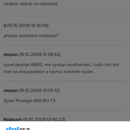
nedela, dekuji za odpoved.
d
(15.10.2008 10:16:06)
přesné označení modemu?
stepan
(15.10.2008 12:59:42)
zyxel pretige R600, ma vystup na ethernet, i usb chci mit
inet na dva pocitace a nechci schanet router..
stepan
(15.10.2008 13:05:12)
Zyxel Prestige 660 RU-T3
Radouch
(15.10.2008 13:40:22)
Mám ten samý a přestože jsem to USB nikdy nepoužil, teď