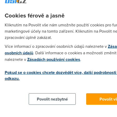
jsem to zkusil a úplně v pohodě... Mám XP SP3, USB ovladač
z
Cookies férově a jasně
http://www.cz.o2.com/techzona/cz/koncova_zarizeni/mode
publish-techzona-koncova_zarizeni-modemy-
Kliknutím na Povolit vše nám umožníte použití cookies pro fun
ethernetove_modemy_adsl-zyxel_p660ru_t3-
marketingové účely na tomto zařízení. Kliknutím na Povolit n
ke_stazeni.html
zpracování úplně zakázat.
Více informací o zpracování osobních údajů naleznete v
Zása
osobních údajů
. Další informace o cookies a možnosti změnit 
Peta
(26.11.2008 23:34:00)
naleznete v
Zásadách používání cookies
.
Kdyby nekdo mel zajem, tak nabizim tenhle modem ( novy
nerozbaleny - samoinstalacni balicek) P660RU - v origos
Pokud se o cookies chcete dozvědět více, další podrobnosti
krabici s kompletnim prislusenstvim za cenu 99 kc!! Jako
odkazu.
nahradni modem se snad nekomu hodi!
Anonym
(15.10.2008 13:43:45)
Povolit nezbytné
Povolit v
Router budeš muset mít,protože tohle není router,ale
MODEM a net funguje buď na eth. nebo na usb,nikdy