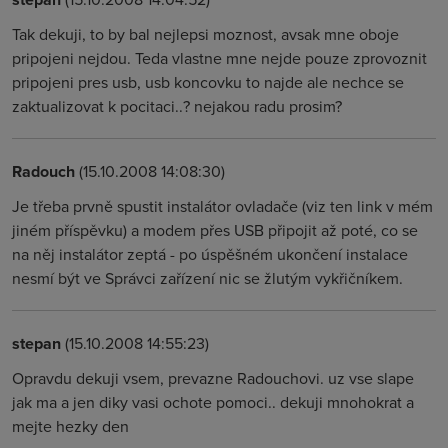
Tak dekuji, to by bal nejlepsi moznost, avsak mne oboje
pripojeni nejdou. Teda vlastne mne nejde pouze zprovoznit
pripojeni pres usb, usb koncovku to najde ale nechce se
zaktualizovat k pocitaci..? nejakou radu prosim?
Radouch
(15.10.2008 14:08:30)
Je třeba prvně spustit instalátor ovladače (viz ten link v mém
jiném příspěvku) a modem přes USB připojit až poté, co se
na něj instalátor zeptá - po úspěšném ukončení instalace
nesmí být ve Správci zařízení nic se žlutým vykřičníkem.
stepan
(15.10.2008 14:55:23)
Opravdu dekuji vsem, prevazne Radouchovi. uz vse slape
jak ma a jen diky vasi ochote pomoci.. dekuji mnohokrat a
mejte hezky den