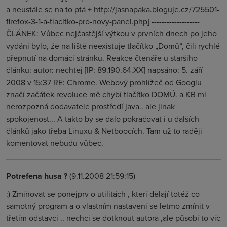
a neustále se na to ptá + http://jasnapaka.bloguje.cz/725501-
firefox-3-1-a-tlacitko-pro-novy-panel.php] -------------------
ČLÁNEK: Vůbec nejčastější výtkou v prvních dnech po jeho
vydání bylo, že na liště neexistuje tlačítko „Domů“, čili rychlé
přepnutí na domácí stránku. Reakce čtenáře u staršího
článku: autor: nechtej [IP: 89.190.64.XX] napsáno: 5. září
2008 v 15:37 RE: Chrome. Webový prohlížeč od Googlu
značí začátek revoluce mě chybí tlačítko DOMÚ. a KB mi
nerozpozná dodavatele prostředí java.. ale jinak
spokojenost... A takto by se dalo pokračovat i u dalších
článků jako třeba Linuxu & Netboocích. Tam už to raději
komentovat nebudu vůbec.
Potrefena husa ?
(9.11.2008 21:59:15)
:) Zmiňovat se ponejprv o utilitách , kterí dělají totéž co
samotný program a o vlastním nastavení se letmo zmínit v
třetím odstavci .. nechci se dotknout autora ,ale působí to víc