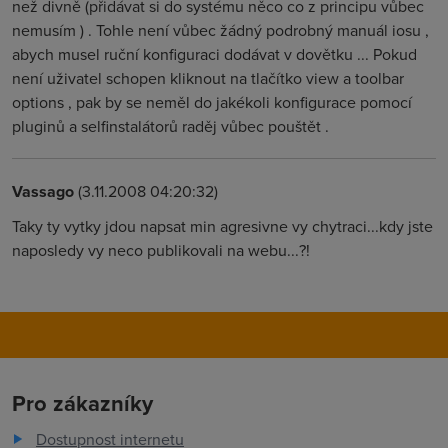
než divně (přidávat si do systému něco co z principu vůbec
nemusím ) . Tohle není vůbec žádný podrobný manuál iosu ,
abych musel ruční konfiguraci dodávat v dovětku ... Pokud
není uživatel schopen kliknout na tlačítko view a toolbar
options , pak by se neměl do jakékoli konfigurace pomocí
pluginů a selfinstalátorů raděj vůbec pouštět .
Vassago
(3.11.2008 04:20:32)
Taky ty vytky jdou napsat min agresivne vy chytraci...kdy jste
naposledy vy neco publikovali na webu...?!
Pro zákazníky
Dostupnost internetu