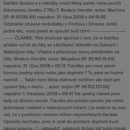
tlačítko Soubor a z nabídky zvolit Nový panel, nebo použít
klávesovou zkratku CTRL+T. Reakce čtenáře: autor: Machma
[IP: 81.97.136.XX] napsáno: 31. října 2008 v 04:19 RE:
Odstraňte otravné nedostatky z Firefoxu i Chrome Ještě
jedna věc, nový panel se spouští buď ctrl+t ------------------------
------- ČLÁNEK: Třetí možnost spočívá v tom, že si tlačítko
přidáte ručně do lišty se záložkami: klikněte na Zobrazit |
Nástrojové lišty | Vlastní a příslušnou ikonu přetáhněte na
lištu. Reakce čtenáře: autor: Megaboo [IP: 85.160.19.XX]
napsáno: 31. října 2008 v 00:13 Tlačátko pro nový panel
formou změny skinu nebo jako doplněk ? To jsem se hodně
nasmál .... Takže není třeba stahovat rozšíření ale stačí jen
upravit lišty v menu ... autor: bojler [IP: 89.102.137.XX]
napsáno: 1. listopadu 2008 v 09:41 Tak spatny clanek jsem
tady uz dlouho necetl. Tlacitko pro pridani panelu jde velmi
jednoduse nastavit v nastrojovych listach. [Ja osobne su moc
rad, ze v prohlizeci nemam milion nepotrebnych tlacitek.
Opravdu nechapu, proc si cpat do pocitace doplnek kvuli
takovy kravine..] [- odpověď: ostatních N-tisíc lidí tohle hledá