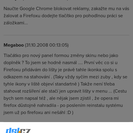
Naučte Google Chrome blokovat reklamy, zakažte mu na vás
žalovat a Firefoxu dodejte tlačítko pro pohodlnou práci se
záložkami...
Megaboo
(31.10.2008 00:13:05)
Tlačátko pro nový panel formou změny skinu nebo jako
doplněk ? To jsem se hodně nasmál .... První věc co si u
Firefoxu přidávám do lišty je právě tahle ikonka spolu s
odkazem na stahování . (Taky vždy syčím mezi zuby , kdy se
tyhle ikony v liště objeví standartně ) Takže není třeba
stahovat rozšíření ale stačí jen upravit lišty v menu ... (Cestu
bych sem napsal též , ale nějak jsem zjistil , že opera mi
firefox důstojně nahradila - po poslením reinstalu systému
jsem už po firefoxu ani nešáhl :D )
Machma
(31.10.2008 04:19:01)