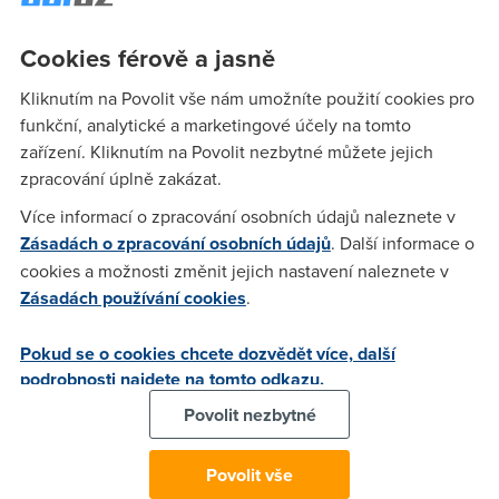
Ještě jedna věc, nový panel se spouští buď ctrl+t , nebo
Cookies férově a jasně
poklepáním dvakrát vedle již existujícího panelu nebo dále
od něj. žádný přitroublý tlačítko, a natož hnusnej vzhled IE
Kliknutím na Povolit vše nám umožníte použití cookies pro
nikdo nepotřebuje. Zdarec.
funkční, analytické a marketingové účely na tomto
zařízení. Kliknutím na Povolit nezbytné můžete jejich
zpracování úplně zakázat.
Anonym
(31.10.2008 04:49:35)
Více informací o zpracování osobních údajů naleznete v
Já na tohle a další funkce používám mouse gestures, už si
Zásadách o zpracování osobních údajů
. Další informace o
bez toho ani nedovedu FF představit. Každej používá to, co
cookies a možnosti změnit jejich nastavení naleznete v
mu vyhovuje.
Zásadách používání cookies
.
Karlos
(2.11.2008 20:17:06)
Pokud se o cookies chcete dozvědět více, další
podrobnosti najdete na tomto odkazu.
Bohužel, autor je trochu mimo mísu.
Povolit nezbytné
Honza
(2.11.2008 22:22:08)
Povolit vše