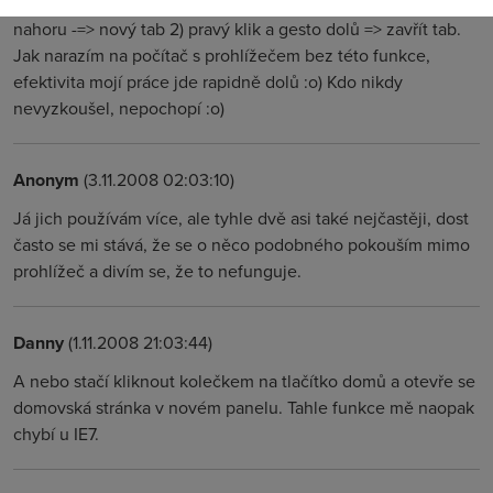
Souhlasi. Používám jen dvě gesta: 1) pravý klik a gesto
nahoru -=> nový tab 2) pravý klik a gesto dolů => zavřít tab.
Jak narazím na počítač s prohlížečem bez této funkce,
efektivita mojí práce jde rapidně dolů :o) Kdo nikdy
nevyzkoušel, nepochopí :o)
Anonym
(3.11.2008 02:03:10)
Já jich používám více, ale tyhle dvě asi také nejčastěji, dost
často se mi stává, že se o něco podobného pokouším mimo
prohlížeč a divím se, že to nefunguje.
Danny
(1.11.2008 21:03:44)
A nebo stačí kliknout kolečkem na tlačítko domů a otevře se
domovská stránka v novém panelu. Tahle funkce mě naopak
chybí u IE7.