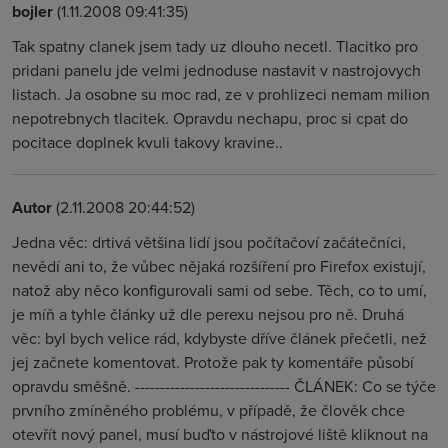
bojler
(1.11.2008 09:41:35)
Tak spatny clanek jsem tady uz dlouho necetl. Tlacitko pro
pridani panelu jde velmi jednoduse nastavit v nastrojovych
listach. Ja osobne su moc rad, ze v prohlizeci nemam milion
nepotrebnych tlacitek. Opravdu nechapu, proc si cpat do
pocitace doplnek kvuli takovy kravine..
Autor
(2.11.2008 20:44:52)
Jedna věc: drtivá většina lidí jsou počítačoví začátečníci,
nevědí ani to, že vůbec nějaká rozšíření pro Firefox existují,
natož aby něco konfigurovali sami od sebe. Těch, co to umí,
je míň a tyhle články už dle perexu nejsou pro ně. Druhá
věc: byl bych velice rád, kdybyste dříve článek přečetli, než
jej začnete komentovat. Protože pak ty komentáře působí
opravdu směšně. ------------------------------- ČLÁNEK: Co se týče
prvního zmíněného problému, v případě, že člověk chce
otevřít nový panel, musí buďto v nástrojové liště kliknout na