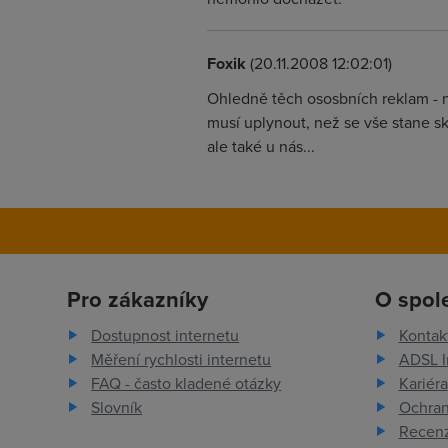
Foxik
(20.11.2008 12:02:01)
Ohledně těch ososbních reklam - na
musí uplynout, než se vše stane sku
ale také u nás...
Pro zákazníky
O spol
Dostupnost internetu
Kontak
Měření rychlosti internetu
ADSL I
FAQ - často kladené otázky
Kariéra
Slovník
Ochran
Recenz