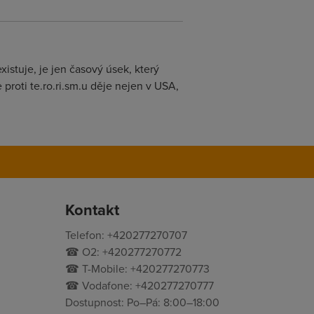
istuje, je jen časový úsek, který
 proti te.ro.ri.sm.u děje nejen v USA,
Kontakt
Telefon: +420277270707
☎ O2: +420277270772
☎ T-Mobile: +420277270773
☎ Vodafone: +420277270777
Dostupnost: Po–Pá: 8:00–18:00