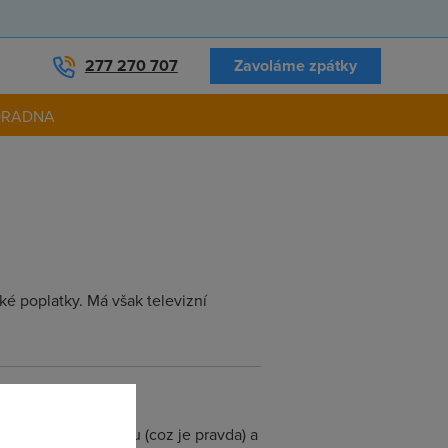
277 270 707
Zavoláme zpátky
ORADNA
ské poplatky. Má však televizní
V na netu nesleduju (coz je pravda) a