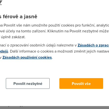
 Buh nas ochranuj, aby se ten poplatek "nezakomponoval" do pripo
 férově a jasně
na Povolit vše nám umožníte použití cookies pro funkční, analyti
vé účely na tomto zařízení. Kliknutím na Povolit nezbytné můžet
é úplně všechno. Mě jen děsí nenažranost české televize, jež by
 úplně zakázat.
aujatí moderátoři, reklam až hanba, atd) nezasluhuje ani těch 130
mací o zpracování osobních údajů naleznete v
Zásadách o zprac
údajů
. Další informace o cookies a možnosti změnit jejich nastav
 v
Zásadách používání cookies
.
d týdnem. Že je to stupidita a do nebe volající zlodějina, musí bý
 cookies chcete dozvědět více, další podrobnosti najdete na t
káže reagovat na světlo a nekaká si při tom do trenek...
Povolit nezbytné
Povolit vše
 30 lety, ze se bude prodavat voda balena v plastu za tezky prachy
 bude platit vypalne za kazdou kartu do fotaku? Za 8GB v hodnot