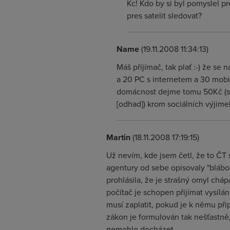
Kc! Kdo by si byl pomyslel p
pres satelit sledovat?
Name
(19.11.2008 11:34:13)
Máš přijímač, tak plať :-) že se
a 20 PC s internetem a 30 mobil
domácnost dejme tomu 50Kč (slib
[odhad]) krom sociálních výjime
Martin
(18.11.2008 17:19:15)
Už nevím, kde jsem četl, že to ČT 
agentury od sebe opisovaly "blábol
prohlásila, že je strašný omyl cháp
počítač je schopen přijímat vysílá
musí zaplatit, pokud je k němu při
zákon je formulován tak nešťastně,
nemohlo docházet.