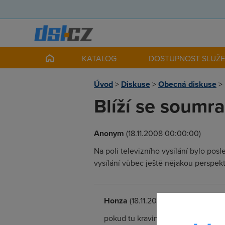
KATALOG
DOSTUPNOST SLUŽ
Úvod
>
Diskuse
>
Obecná diskuse
>
Blíží se soumra
Anonym
(18.11.2008 00:00:00)
Na poli televizního vysílání bylo posl
vysílání vůbec ještě nějakou perspek
Honza
(18.11.2008 00:08:44)
pokud tu kravinu v podobe tech po