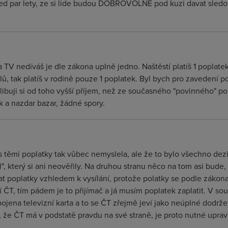
red par lety, ze si lide budou DOBROVOLNE pod kuzi davat sledov
 na TV nedíváš je dle zákona uplně jedno. Naštěstí platíš 1 poplat
ů, tak platíš v rodině pouze 1 poplatek. Byl bych pro zavedení p
uji si od toho vyšší příjem, než ze současného "povinného" popl
k a nazdar bazar, žádné spory.
s těmi poplatky tak vůbec nemyslela, ale že to bylo všechno dez
", který si ani neověřily. Na druhou stranu něco na tom asi bude
at poplatky vzhledem k vysílání, protože polatky se podle zákona p
ní ČT, tím pádem je to přijímač a já musím poplatek zaplatit. V s
pojena televizní karta a to se ČT zřejmě jeví jako neúplné dodrž
 že ČT má v podstatě pravdu na své straně, je proto nutné uprav