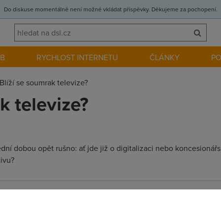
Do diskuse momentálně není možné vkládat příspěvky. Děkujeme za pochopení.
EB
RYCHLOST INTERNETU
ČLÁNKY
P
Blíží se soumrak televize?
k televize?
ední dobou opět rušno: ať jde již o digitalizaci nebo koncesionář
tivu?
platku zavedou, tak okamzite dam cestny prohlaseni, ze jejich T