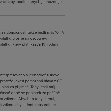
aci cipy, podle kterych je mozne je
ek za domácnost, takže jestli máš 10 TV
oplatku plošně na osobu ev.
atku, který platí každá 10. rodina
interpretováno a jednotlivé tiskové
, protože jakási pomazaná hlava z ČT
latí za přijímač. Tedy jestli můj
oučasné době se poplatek za počítač
ení zákona. Abych to tedy shrnul,
it zákon, aby k těmto absurditám