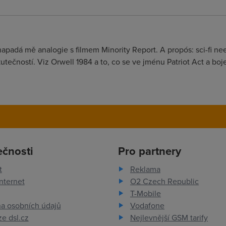
padá mě analogie s filmem Minority Report. A propós: sci-fi neex
tečností. Viz Orwell 1984 a to, co se ve jménu Patriot Act a boje
ečnosti
Pro partnery
t
Reklama
nternet
O2 Czech Republic
T-Mobile
a osobních údajů
Vodafone
e dsl.cz
Nejlevnější GSM tarify