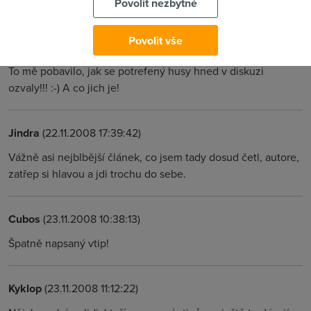
tam bylo opravdu málo - Takže dodatečně Ha ha ha hhhhh ...
Povolit nezbytné
Povolit vše
Anonym
(23.11.2008 10:48:39)
To mě pobavilo, jak se potrefený husy hned v diskuzi
ozvaly!!! :-) A co jich je!
Jindra
(22.11.2008 17:39:42)
Vážně asi nejblbější článek, co jsem tady dosud četl, autore,
zatřep si hlavou a jdi trochu do sebe.
Cubos
(23.11.2008 10:38:13)
Špatně napsaný vtip!
Kyklop
(23.11.2008 11:12:22)