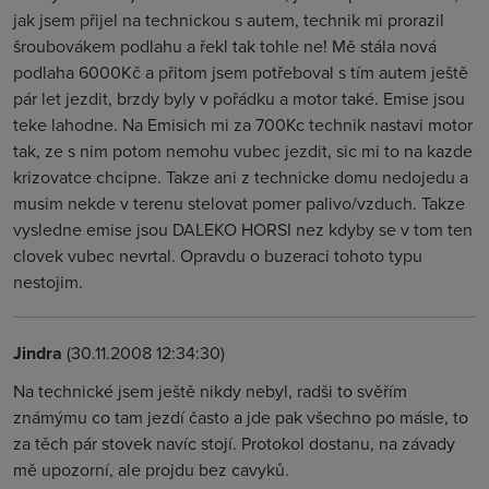
jak jsem přijel na technickou s autem, technik mi prorazil
šroubovákem podlahu a řekl tak tohle ne! Mě stála nová
podlaha 6000Kč a přitom jsem potřeboval s tím autem ještě
pár let jezdit, brzdy byly v pořádku a motor také. Emise jsou
teke lahodne. Na Emisich mi za 700Kc technik nastavi motor
tak, ze s nim potom nemohu vubec jezdit, sic mi to na kazde
krizovatce chcipne. Takze ani z technicke domu nedojedu a
musim nekde v terenu stelovat pomer palivo/vzduch. Takze
vysledne emise jsou DALEKO HORSI nez kdyby se v tom ten
clovek vubec nevrtal. Opravdu o buzeraci tohoto typu
nestojim.
Jindra
(30.11.2008 12:34:30)
Na technické jsem ještě nikdy nebyl, radši to svěřím
známýmu co tam jezdí často a jde pak všechno po másle, to
za těch pár stovek navíc stojí. Protokol dostanu, na závady
mě upozorní, ale projdu bez cavyků.