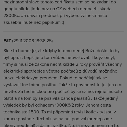
mezinarodni slave tohoto certifikatu sem se po zadani do
googlu nikde jinde nez na CZ webech nedocetl, skoda
2800Kc. Ja davam prednost pri vyberu zamestnancu
zkusebni lhute nez papirkum :)
F&T
(29.11.2008 18:36:25)
Sice to humor je, ale kdyby k tomu nedej Bože došlo, to by
byl opruz. Lepší je o tom vůbec neuvažovat. I když omyl,
firmy si musí ze zákona necht každé 2 roky prověřit všechny
elektrické spotřebiče včetně počítačů z důvodů možného
úrazu elektrickým proudem. Pokud to nedělají tak se
vystavují trestnímu postihu. Takže ta povinnost tu je, jen o ní
nevíte. Za technickou pro počítač by se samozřejmě muselo
platit a na tom by se přiživila banda parazitů . Takže jediný
výsledek by byl odhadem 1000Kč/2 roky. Jenom cesta
technika stojí 500. To mi připomíná revizi kotle - ty jsou v
záruce povinné. Technik se na nej podival (predepsane
úkony neudelal) a dal mi razítko. No, já nezapomenu na to,