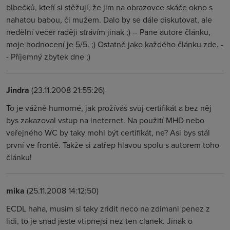
blbečků, kteří si stěžují, že jim na obrazovce skáče okno s
nahatou babou, či mužem. Dalo by se dále diskutovat, ale
nedělní večer raději strávím jinak ;) -- Pane autore článku,
moje hodnocení je 5/5. ;) Ostatně jako každého článku zde. -
- Příjemný zbytek dne ;)
Jindra
(23.11.2008 21:55:26)
To je vážně humorné, jak prožíváš svůj certifikát a bez něj
bys zakazoval vstup na ineternet. Na použití MHD nebo
veřejného WC by taky mohl být certifikát, ne? Asi bys stál
první ve frontě. Takže si zatřep hlavou spolu s autorem toho
článku!
mika
(25.11.2008 14:12:50)
ECDL haha, musim si taky zridit neco na zdimani penez z
lidi, to je snad jeste vtipnejsi nez ten clanek. Jinak o