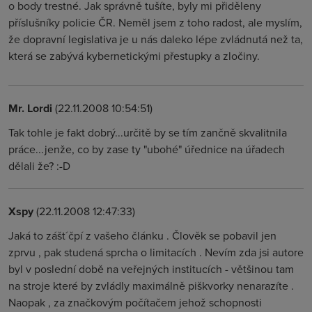
o body trestné. Jak správně tušíte, byly mi přiděleny
příslušníky policie ČR. Neměl jsem z toho radost, ale myslím,
že dopravní legislativa je u nás daleko lépe zvládnutá než ta,
která se zabývá kybernetickými přestupky a zločiny.
Mr. Lordi
(22.11.2008 10:54:51)
Tak tohle je fakt dobrý...určitě by se tím zančně skvalitnila
práce...jenže, co by zase ty "ubohé" úřednice na úřadech
dělali že? :-D
Xspy
(22.11.2008 12:47:33)
Jaká to zášt´čpí z vašeho článku . Člověk se pobavil jen
zprvu , pak studená sprcha o limitacích . Nevím zda jsi autore
byl v poslední době na veřejných institucích - většinou tam
na stroje které by zvládly maximálně piškvorky nenarazíte .
Naopak , za značkovým počítačem jehož schopnosti