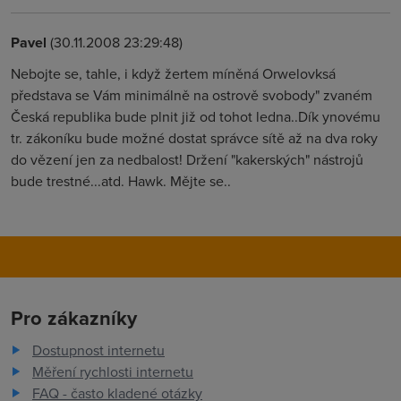
Pavel
(30.11.2008 23:29:48)
Nebojte se, tahle, i když žertem míněná Orwelovksá
představa se Vám minimálně na ostrově svobody" zvaném
Česká republika bude plnit již od tohot ledna..Dík ynovému
tr. zákoníku bude možné dostat správce sítě až na dva roky
do vězení jen za nedbalost! Držení "kakerských" nástrojů
bude trestné...atd. Hawk. Mějte se..
Pro zákazníky
Dostupnost internetu
Měření rychlosti internetu
FAQ - často kladené otázky