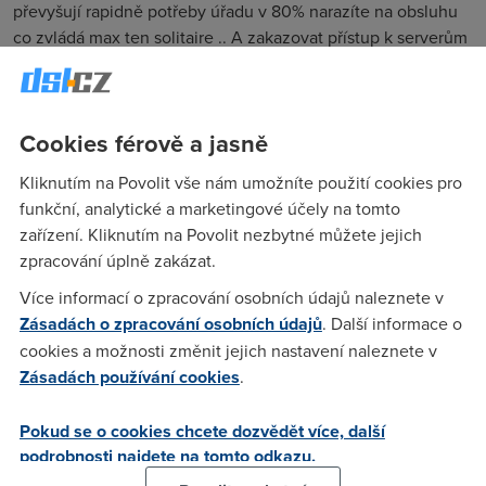
převyšují rapidně potřeby úřadu v 80% narazíte na obsluhu
co zvládá max ten solitaire .. A zakazovat přístup k serverům
chudákům s pomalým připojením ? ... Restrikce bych spíš
uvalil na providery prodávající jízdenky na vysokorychlostní
čtyřproudou dálnici ... s tím že musíte nejprve touhle uličkou
Cookies férově a jasně
,kde se stěží protáhne jeden chodec .
Kliknutím na Povolit vše nám umožníte použití cookies pro
funkční, analytické a marketingové účely na tomto
Protector
(22.11.2008 18:06:54)
zařízení. Kliknutím na Povolit nezbytné můžete jejich
Fakt mě dostává, jak lidi nechápou, že to je jen legrace.
zpracování úplně zakázat.
Prosím neberte to pořád tak vážně, a když to nechápete, tak
Více informací o zpracování osobních údajů naleznete v
to nečtěte, alespon pak bude o pár "inteligentních"
Zásadách o zpracování osobních údajů
. Další informace o
příspěvků mín.
cookies a možnosti změnit jejich nastavení naleznete v
Zásadách používání cookies
.
Xspy
(23.11.2008 01:40:52)
Pokud se o cookies chcete dozvědět více, další
I když píši odlehčený článek , dávám tím najevo své názory .
podrobnosti najdete na tomto odkazu.
A pokud to měla být parodie skrz naskrz , tak těch vodítek