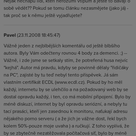
Nějak nechápu lidi, kteří nerozumí vtipům a ještě to dávají o
sobě vědět?? Pokud se tomu článku nezasmějete (jako já) -
tak proč se k němu ještě vyjadřujete?
Pavel
(23.11.2008 18:45:47)
Vážně jeden z nejblbějších komentářu od ještě blbšího
autora. Byly Vám odečteny rovnou 4 body za demenci. ;) --
Vážně, i zde jsme se setkaly stím, že potrefená husa nejvíc
"kejhá". Autor má pravdu, kdyby se povinně dělaly "řidičáky
na PC", zajisté by tu teď nebyl tento příspěvek. Já sám
vlastním certifikát ECDL (www.ecdl.cz). Pokud by ho měl
každý, internetu by se ulehčilo a na požadovaný web by se
dostal opravdu každý, i ten, co má mobilní připojení. Bylo by
méně diskuzí, internet by byl opravdu seriózní, a nebyly tu
tací prasáci, kteří jen zasednou k monitoru, naťukají adresu
nějakého porno serveru ( a že jich je vážne dost, řekl bych
kolem 50%-pouze moje uvaha ) a ručkují. Z toho vyplívá, že
by se zbytečně nezatěžovala počítačová síť, bylo by méně