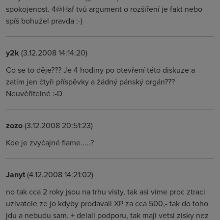
spokojenost. 4@Haf tvů argument o rozšíření je fakt nebo
spíš bohužel pravda :-)
y2k
(3.12.2008 14:14:20)
Co se to děje??? Je 4 hodiny po otevření této diskuze a
zatím jen čtyři příspěvky a žádný pánský orgán???
Neuvěřitelné :-D
zozo
(3.12.2008 20:51:23)
Kde je zvyčajné flame.....?
Janyt
(4.12.2008 14:21:02)
no tak cca 2 roky jsou na trhu visty, tak asi vime proc ztraci
uzivatele ze jo kdyby prodavali XP za cca 500,- tak do toho
jdu a nebudu sam. + delali podporu, tak maji vetsi zisky nez