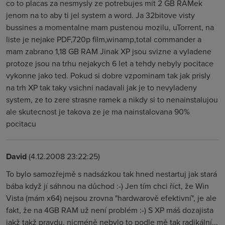
co to placas za nesmysly ze potrebujes mit 2 GB RAMek
jenom na to aby ti jel system a word. Ja 32bitove visty
bussines a momentalne mam pustenou mozilu, uTorrent, na
liste je nejake PDF,720p film,winamp,total commander a
mam zabrano 1,18 GB RAM Jinak XP jsou svizne a vyladene
protoze jsou na trhu nejakych 6 let a tehdy nebyly pocitace
vykonne jako ted. Pokud si dobre vzpominam tak jak prisly
na trh XP tak taky vsichni nadavali jak je to nevyladeny
system, ze to zere strasne ramek a nikdy si to nenainstalujou
ale skutecnost je takova ze je ma nainstalovana 90%
pocitacu
David
(4.12.2008 23:22:25)
To bylo samozřejmě s nadsázkou tak hned nestartuj jak stará
bába když jí sáhnou na důchod :-) Jen tím chci říct, že Win
Vista (mám x64) nejsou zrovna "hardwarově efektivní", je ale
fakt, že na 4GB RAM už není problém :-) S XP máš dozajista
jakž takž pravdu, nicméně nebylo to podle mě tak radikální...