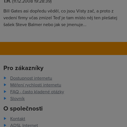
T.H.
(11.12.2008 19:28:39)
Bill Gates asi dopředu věděl, co jsou Visty zač, a proto z
vedení firmy včas zmizel Teď je tam místo něj ten plešatej
šašek Steve Balmer nebo jak se jmenuje...
Pro zákazníky
Dostupnost internetu
Měření rychlosti internetu
FAQ - často kladené otázky
Slovník
O společnosti
Kontakt
ADSL Internet