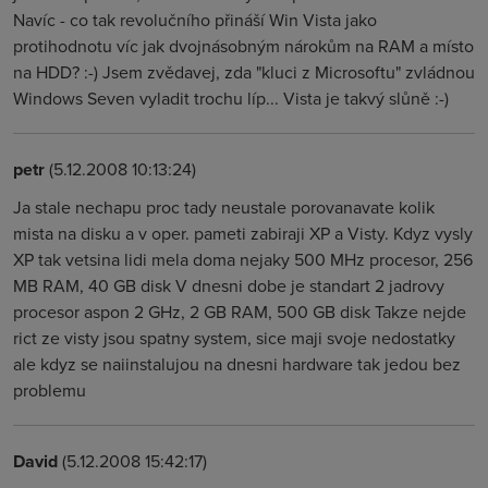
Navíc - co tak revolučního přináší Win Vista jako
protihodnotu víc jak dvojnásobným nárokům na RAM a místo
na HDD? :-) Jsem zvědavej, zda "kluci z Microsoftu" zvládnou
Windows Seven vyladit trochu líp... Vista je takvý slůně :-)
petr
(5.12.2008 10:13:24)
Ja stale nechapu proc tady neustale porovanavate kolik
mista na disku a v oper. pameti zabiraji XP a Visty. Kdyz vysly
XP tak vetsina lidi mela doma nejaky 500 MHz procesor, 256
MB RAM, 40 GB disk V dnesni dobe je standart 2 jadrovy
procesor aspon 2 GHz, 2 GB RAM, 500 GB disk Takze nejde
rict ze visty jsou spatny system, sice maji svoje nedostatky
ale kdyz se naiinstalujou na dnesni hardware tak jedou bez
problemu
David
(5.12.2008 15:42:17)