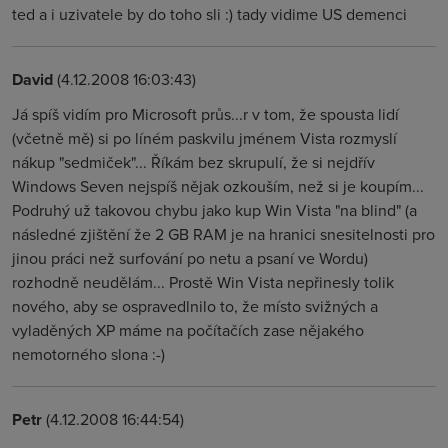
ted a i uzivatele by do toho sli :) tady vidime US demenci
David
(4.12.2008 16:03:43)
Já spíš vidím pro Microsoft průs...r v tom, že spousta lidí
(včetně mě) si po líném paskvilu jménem Vista rozmyslí
nákup "sedmiček"... Říkám bez skrupulí, že si nejdřív
Windows Seven nejspíš nějak ozkouším, než si je koupím...
Podruhý už takovou chybu jako kup Win Vista "na blind" (a
následné zjištění že 2 GB RAM je na hranici snesitelnosti pro
jinou práci než surfování po netu a psaní ve Wordu)
rozhodně neudělám... Prostě Win Vista nepřinesly tolik
nového, aby se ospravedlnilo to, že místo svižných a
vyladěných XP máme na počítačích zase nějakého
nemotorného slona :-)
Petr
(4.12.2008 16:44:54)