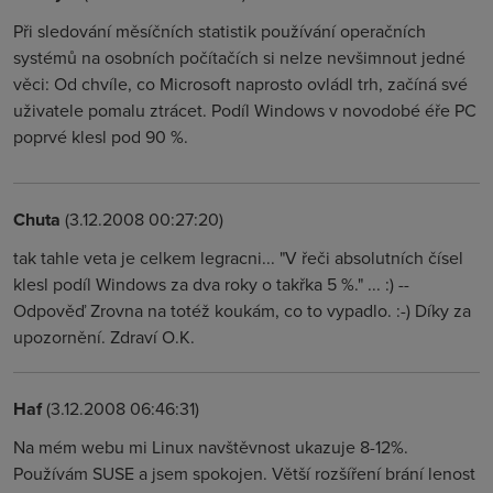
Při sledování měsíčních statistik používání operačních
systémů na osobních počítačích si nelze nevšimnout jedné
věci: Od chvíle, co Microsoft naprosto ovládl trh, začíná své
uživatele pomalu ztrácet. Podíl Windows v novodobé éře PC
poprvé klesl pod 90 %.
Chuta
(3.12.2008 00:27:20)
tak tahle veta je celkem legracni... "V řeči absolutních čísel
klesl podíl Windows za dva roky o takřka 5 %." ... :) --
Odpověď Zrovna na totéž koukám, co to vypadlo. :-) Díky za
upozornění. Zdraví O.K.
Haf
(3.12.2008 06:46:31)
Na mém webu mi Linux navštěvnost ukazuje 8-12%.
Používám SUSE a jsem spokojen. Větší rozšíření brání lenost