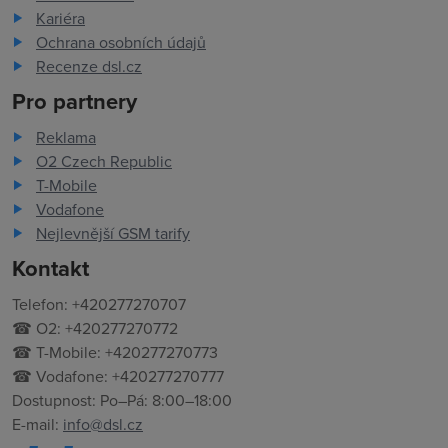
Kariéra
Ochrana osobních údajů
Recenze dsl.cz
Pro partnery
Reklama
O2 Czech Republic
T-Mobile
Vodafone
Nejlevnější GSM tarify
Kontakt
Telefon: +420277270707
☎ O2: +420277270772
☎ T-Mobile: +420277270773
☎ Vodafone: +420277270777
Dostupnost: Po–Pá: 8:00–18:00
E-mail:
info@dsl.cz