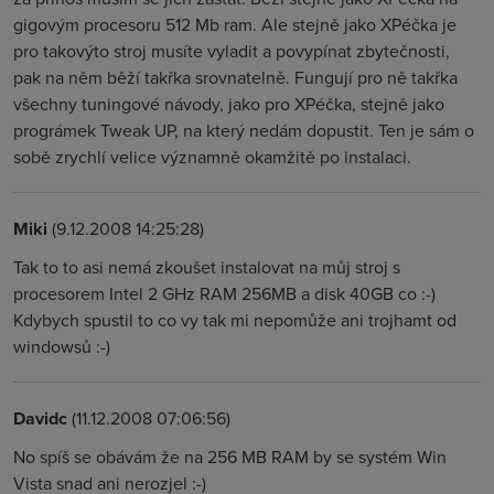
gigovým procesoru 512 Mb ram. Ale stejně jako XPéčka je
pro takovýto stroj musíte vyladit a povypínat zbytečnosti,
pak na něm běží takřka srovnatelně. Fungují pro ně takřka
všechny tuningové návody, jako pro XPéčka, stejně jako
prográmek Tweak UP, na který nedám dopustit. Ten je sám o
sobě zrychlí velice významně okamžitě po instalaci.
Miki
(9.12.2008 14:25:28)
Tak to to asi nemá zkoušet instalovat na můj stroj s
procesorem Intel 2 GHz RAM 256MB a disk 40GB co :-)
Kdybych spustil to co vy tak mi nepomůže ani trojhamt od
windowsů :-)
Davidc
(11.12.2008 07:06:56)
No spíš se obávám že na 256 MB RAM by se systém Win
Vista snad ani nerozjel :-)