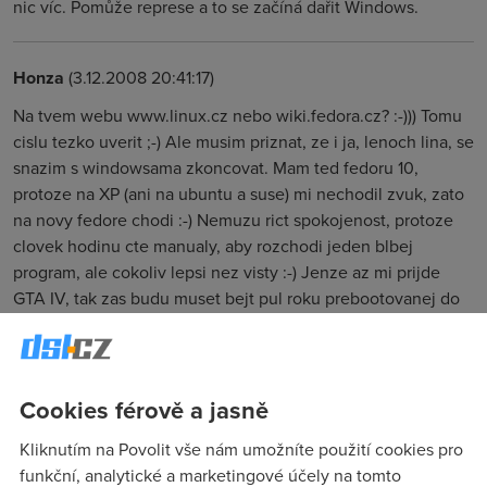
nic víc. Pomůže represe a to se začíná dařit Windows.
Honza
(3.12.2008 20:41:17)
Na tvem webu www.linux.cz nebo wiki.fedora.cz? :-))) Tomu
cislu tezko uverit ;-) Ale musim priznat, ze i ja, lenoch lina, se
snazim s windowsama zkoncovat. Mam ted fedoru 10,
protoze na XP (ani na ubuntu a suse) mi nechodil zvuk, zato
na novy fedore chodi :-) Nemuzu rict spokojenost, protoze
clovek hodinu cte manualy, aby rozchodi jeden blbej
program, ale cokoliv lepsi nez visty :-) Jenze az mi prijde
GTA IV, tak zas budu muset bejt pul roku prebootovanej do
vist, aspon nez to dohraju :-(
Honza
(3.12.2008 20:49:20)
Cookies férově a jasně
ale fuj, *skoncovat*
Kliknutím na Povolit vše nám umožníte použití cookies pro
funkční, analytické a marketingové účely na tomto