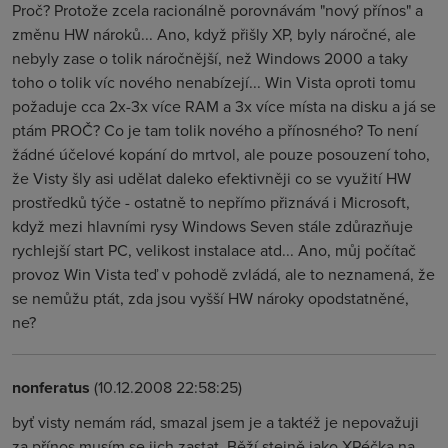
Proč? Protože zcela racionálně porovnávám "nový přínos" a
změnu HW nároků... Ano, když přišly XP, byly náročné, ale
nebyly zase o tolik náročnější, než Windows 2000 a taky
toho o tolik víc nového nenabízejí... Win Vista oproti tomu
požaduje cca 2x-3x více RAM a 3x více místa na disku a já se
ptám PROČ? Co je tam tolik nového a přínosného? To není
žádné účelové kopání do mrtvol, ale pouze posouzení toho,
že Visty šly asi udělat daleko efektivněji co se využití HW
prostředků týče - ostatně to nepřímo přiznává i Microsoft,
když mezi hlavními rysy Windows Seven stále zdůrazňuje
rychlejší start PC, velikost instalace atd... Ano, můj počítač
provoz Win Vista teď v pohodě zvládá, ale to neznamená, že
se nemůžu ptát, zda jsou vyšší HW nároky opodstatněné,
ne?
nonferatus
(10.12.2008 22:58:25)
byť visty nemám rád, smazal jsem je a taktéž je nepovažuji
za přínos musím se jich zastat. Běží stejně jako XPéčka na