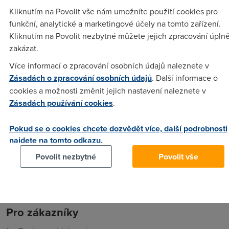
http://www.zrychlujeme.cz/jnp/cz/domacnosti/modemy/index.
Kliknutím na Povolit vše nám umožníte použití cookies pro
jsem se dočetl, ře je možné si tento modem koupit za
funkční, analytické a marketingové účely na tomto zařízení.
zvýhodněnou cenu 599Kč i pro stávající zákazníky. Zkusil
Kliknutím na Povolit nezbytné můžete jejich zpracování úpln
jsem to podle jejich návodu přes moje konto, ale bohužel
zakázat.
jim to nefunguje (jak jinak). Zkoušel to někdo kupovat přímo
Více informací o zpracování osobních údajů naleznete v
v nějaký prodejně? Dostali jste ten modem za těch
Zásadách o zpracování osobních údajů
. Další informace o
slibovaných 599 Kč?
cookies a možnosti změnit jejich nastavení naleznete v
Zásadách používání cookies
.
Marek
(15.12.2008 16:05:12)
Pokud se o cookies chcete dozvědět více, další podrobnosti
lépe uděláš když si koupíš za své D-Link
najdete na tomto odkazu.
Povolit nezbytné
Povolit vše
Pro zákazníky