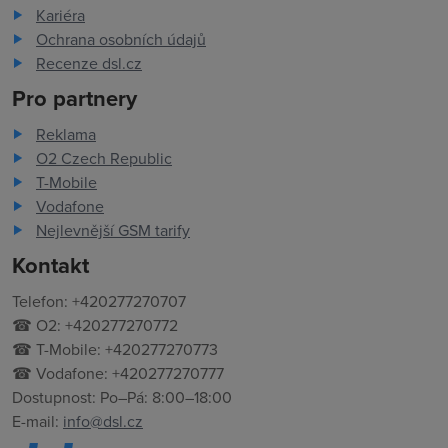
Kariéra
Ochrana osobních údajů
Recenze dsl.cz
Pro partnery
Reklama
O2 Czech Republic
T-Mobile
Vodafone
Nejlevnější GSM tarify
Kontakt
Telefon: +420277270707
☎ O2: +420277270772
☎ T-Mobile: +420277270773
☎ Vodafone: +420277270777
Dostupnost: Po–Pá: 8:00–18:00
E-mail:
info@dsl.cz