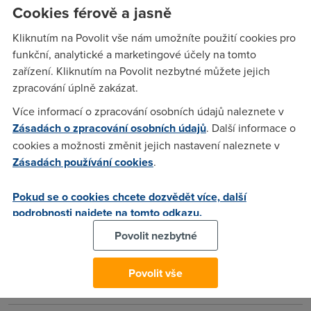
Cookies férově a jasně
Dobrý den, možná to tu už padlo, ale já se pro jistotu zeptám
znova. Jaký modem je nejlepší resp. nejlépe fungující po
Kliknutím na Povolit vše nám umožníte použití cookies pro
zrychlování O2 na 8M? A další dotázek, jak daleko jsem od
funkční, analytické a marketingové účely na tomto
ústředny respektivě, kde to zjsitím? Bydlím v Praze 9. Děkuji
zařízení. Kliknutím na Povolit nezbytné můžete jejich
moc za všechny odpovědi.
zpracování úplně zakázat.
Více informací o zpracování osobních údajů naleznete v
Zásadách o zpracování osobních údajů
. Další informace o
Anonym
(7.1.2009 23:00:19)
cookies a možnosti změnit jejich nastavení naleznete v
Zásadách používání cookies
.
Na tom 8M bude asi fungovat všechno, co umí ADSL2+. U
16M už bude modem hrát svoji roli => P 661H D3.
Pokud se o cookies chcete dozvědět více, další
podrobnosti najdete na tomto odkazu.
Kámo
(8.1.2009 13:50:06)
Povolit nezbytné
Spíš zyxel 662H-D3,661 je předchůdce,na 8MB by ale měl
stačit 660HW-T3.Na 16MB bych doporučil 662H-D3 je to
Povolit vše
uplně nejlepší router na 16MB.