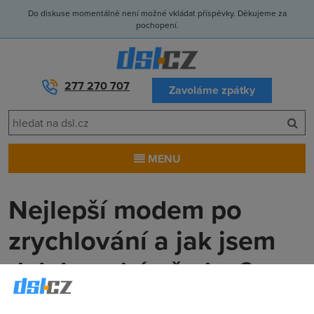
Do diskuse momentálně není možné vkládat příspěvky. Děkujeme za
pochopení.
277 270 707
Zavoláme zpátky
MENU
Nejlepší modem po
zrychlování a jak jsem
daleko od ústředny?
Hannibal
(7.1.2009 21:56:57)