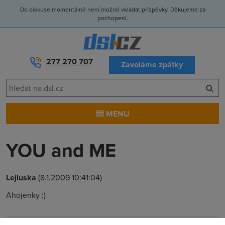
Do diskuse momentálně není možné vkládat příspěvky. Děkujeme za
pochopení.
277 270 707
Zavoláme zpátky
MENU
YOU and ME
Lejluska
(8.1.2009 10:41:04)
Ahojenky :)