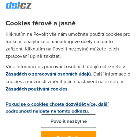
Lejluska
(8.1.2009 10:45:07)
Ahojky Igorku me se tam nic neobjevovalo vis :) tak sem
Cookies férově a jasně
zalozila nove forum :) tak mi napis co je noveho a pak ti ja
napisu jednu perlicku :P
Kliknutím na Povolit vše nám umožníte použití cookies pro
funkční, analytické a marketingové účely na tomto
zařízení. Kliknutím na Povolit nezbytné můžete jejich
igor
(8.1.2009 14:47:58)
zpracování úplně zakázat.
ahoj Misulik...sorry ze pisem az teraz ale jak som v
Více informací o zpracování osobních údajů naleznete v
divadle...tak stale som praci od 15...tak aku perlicku pro mne
Zásadách o zpracování osobních údajů
. Další informace o
mas..?
cookies a možnosti změnit jejich nastavení naleznete v
Zásadách používání cookies
.
Lejluska
(8.1.2009 14:53:00)
Pokud se o cookies chcete dozvědět více, další
no proste me tady akorat ojebavaji..dva mesice cekam na to
podrobnosti najdete na tomto odkazu.
az mi deji hpp nebo me preradi na ten passiv a ani jedno se
nestalo furt maj nejakej problem...takze na to kaslu a vracim
Povolit nezbytné
se asi zpet ale zatim si to nech pro sebe zlato ju? :) tak pa a
peknou smenu :)