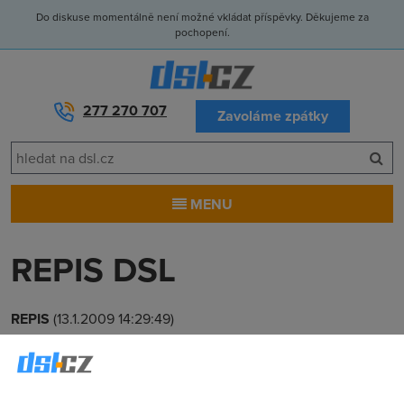
Do diskuse momentálně není možné vkládat příspěvky. Děkujeme za
pochopení.
277 270 707
Zavoláme zpátky
MENU
REPIS DSL
REPIS
(13.1.2009 14:29:49)
Poskytovatele ADSL