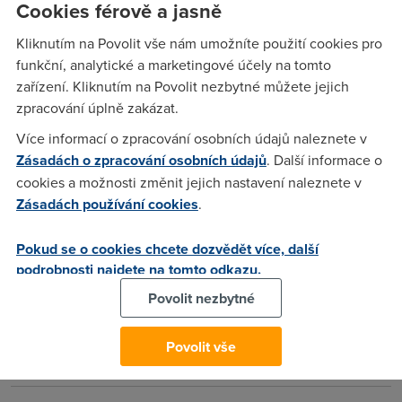
Cookies férově a jasně
repisuv syn
(13.1.2009 14:31:06)
Kliknutím na Povolit vše nám umožníte použití cookies pro
Cau tati, ty ses ale vul:D
funkční, analytické a marketingové účely na tomto
zařízení. Kliknutím na Povolit nezbytné můžete jejich
Repis starsi
(13.1.2009 14:38:46)
zpracování úplně zakázat.
Ty nevdecnej hajzle za tu drzost rusim pevnou linku a na
Více informací o zpracování osobních údajů naleznete v
internet se pripoj treba pres svou prdel!
Zásadách o zpracování osobních údajů
. Další informace o
cookies a možnosti změnit jejich nastavení naleznete v
Zásadách používání cookies
.
repusiv syn
(13.1.2009 15:06:53)
Hele fotře ještě jednu blbou poznamku tak ti vrazim tu
Pokud se o cookies chcete dozvědět více, další
pevnou linku do prdele a kule ti obmotam tou šňůrou...
podrobnosti najdete na tomto odkazu.
Povolit nezbytné
Anonym
(13.1.2009 21:20:53)
Povolit vše
Co to je diskuze ? To uz tady forum nema zadnou uroven ?