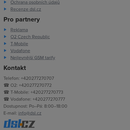
Ochrana osobních údajů
Recenze dsl.cz
Pro partnery
Reklama
O2 Czech Republic
T-Mobile
Vodafone
Nejlevnější GSM tarify
Kontakt
Telefon: +420277270707
☎ O2: +420277270772
☎ T-Mobile: +420277270773
☎ Vodafone: +420277270777
Dostupnost: Po–Pá: 8:00–18:00
E-mail:
info@dsl.cz